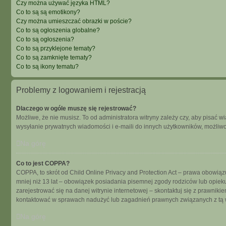
Czy można używać języka HTML?
Co to są są emotikony?
Czy można umieszczać obrazki w poście?
Co to są ogłoszenia globalne?
Co to są ogłoszenia?
Co to są przyklejone tematy?
Co to są zamknięte tematy?
Co to są ikony tematu?
Problemy z logowaniem i rejestracją
Dlaczego w ogóle muszę się rejestrować?
Możliwe, że nie musisz. To od administratora witryny zależy czy, aby pisać w
wysyłanie prywatnych wiadomości i e-maili do innych użytkowników, możliwość
Na górę
Co to jest COPPA?
COPPA, to skrót od Child Online Privacy and Protection Act – prawa obowiąz
mniej niż 13 lat – obowiązek posiadania pisemnej zgody rodziców lub opieku
zarejestrować się na danej witrynie internetowej – skontaktuj się z prawnik
kontaktować w sprawach nadużyć lub zagadnień prawnych związanych z tą w
Na górę