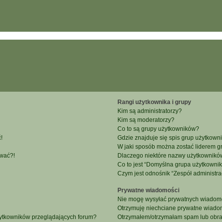
Rangi użytkownika i grupy
Kim są administratorzy?
Kim są moderatorzy?
Co to są grupy użytkowników?
!
Gdzie znajduje się spis grup użytkown
W jaki sposób można zostać liderem g
ować?!
Dlaczego niektóre nazwy użytkowników
Co to jest “Domyślna grupa użytkowni
Czym jest odnośnik “Zespół administra
Prywatne wiadomości
Nie mogę wysyłać prywatnych wiadomo
Otrzymuję niechciane prywatne wiado
żytkowników przeglądających forum?
Otrzymałem/otrzymałam spam lub obraźl