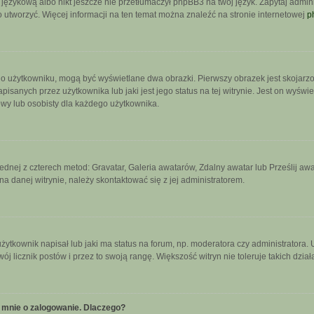
językową albo nikt jeszcze nie przetłumaczył phpBB3 na twój język. Zapytaj admini
go utworzyć. Więcej informacji na ten temat można znaleźć na stronie internetowej
p
 o użytkowniku, mogą być wyświetlane dwa obrazki. Pierwszy obrazek jest skojarz
sanych przez użytkownika lub jaki jest jego status na tej witrynie. Jest on wyświ
owy lub osobisty dla każdego użytkownika.
jednej z czterech metod: Gravatar, Galeria awatarów, Zdalny awatar lub Prześlij a
a danej witrynie, należy skontaktować się z jej administratorem.
tkownik napisał lub jaki ma status na forum, np. moderatora czy administratora.
wój licznik postów i przez to swoją rangę. Większość witryn nie toleruje takich dzia
 mnie o zalogowanie. Dlaczego?