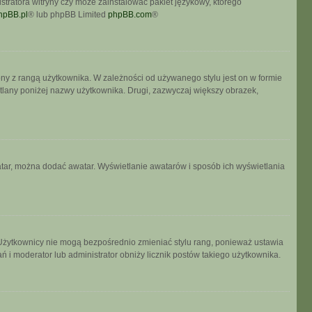
stratora witryny czy może zainstalować pakiet językowy, którego
hpBB.pl
® lub phpBB Limited
phpBB.com
®
ony z rangą użytkownika. W zależności od używanego stylu jest on w formie
etlany poniżej nazwy użytkownika. Drugi, zazwyczaj większy obrazek,
watar, można dodać awatar. Wyświetlanie awatarów i sposób ich wyświetlania
 Użytkownicy nie mogą bezpośrednio zmieniać stylu rang, ponieważ ustawia
łań i moderator lub administrator obniży licznik postów takiego użytkownika.