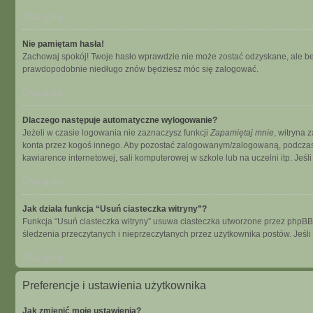
Na górę
Nie pamiętam hasła!
Zachowaj spokój! Twoje hasło wprawdzie nie może zostać odzyskane, ale bez
prawdopodobnie niedługo znów będziesz móc się zalogować.
Na górę
Dlaczego następuje automatyczne wylogowanie?
Jeżeli w czasie logowania nie zaznaczysz funkcji
Zapamiętaj mnie
, witryna 
konta przez kogoś innego. Aby pozostać zalogowanym/zalogowaną, podcza
kawiarence internetowej, sali komputerowej w szkole lub na uczelni itp. Jeśli n
Na górę
Jak działa funkcja “Usuń ciasteczka witryny”?
Funkcja “Usuń ciasteczka witryny” usuwa ciasteczka utworzone przez phpBB dz
śledzenia przeczytanych i nieprzeczytanych przez użytkownika postów. Je
Na górę
Preferencje i ustawienia użytkownika
Jak zmienić moje ustawienia?