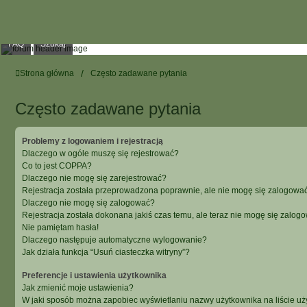
FAQ
Szukaj
Strona główna
Często zadawane pytania
Często zadawane pytania
Problemy z logowaniem i rejestracją
Dlaczego w ogóle muszę się rejestrować?
Co to jest COPPA?
Dlaczego nie mogę się zarejestrować?
Rejestracja została przeprowadzona poprawnie, ale nie mogę się zalogować
Dlaczego nie mogę się zalogować?
Rejestracja została dokonana jakiś czas temu, ale teraz nie mogę się zalog
Nie pamiętam hasła!
Dlaczego następuje automatyczne wylogowanie?
Jak działa funkcja “Usuń ciasteczka witryny”?
Preferencje i ustawienia użytkownika
Jak zmienić moje ustawienia?
W jaki sposób można zapobiec wyświetlaniu nazwy użytkownika na liście u