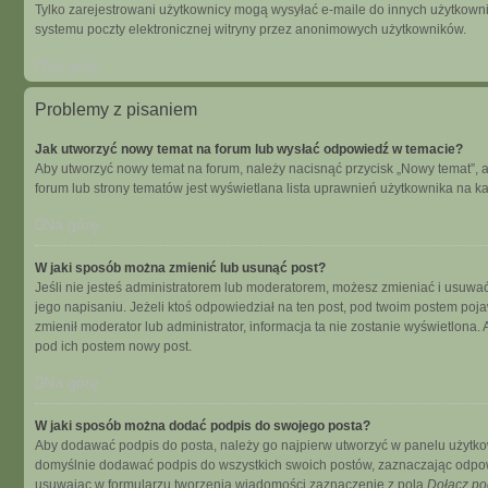
Tylko zarejestrowani użytkownicy mogą wysyłać e-maile do innych użytkowni
systemu poczty elektronicznej witryny przez anonimowych użytkowników.
Na górę
Problemy z pisaniem
Jak utworzyć nowy temat na forum lub wysłać odpowiedź w temacie?
Aby utworzyć nowy temat na forum, należy nacisnąć przycisk „Nowy temat”, 
forum lub strony tematów jest wyświetlana lista uprawnień użytkownika na 
Na górę
W jaki sposób można zmienić lub usunąć post?
Jeśli nie jesteś administratorem lub moderatorem, możesz zmieniać i usuwać
jego napisaniu. Jeżeli ktoś odpowiedział na ten post, pod twoim postem pojawi s
zmienił moderator lub administrator, informacja ta nie zostanie wyświetlona
pod ich postem nowy post.
Na górę
W jaki sposób można dodać podpis do swojego posta?
Aby dodawać podpis do posta, należy go najpierw utworzyć w panelu użytko
domyślnie dodawać podpis do wszystkich swoich postów, zaznaczając odpowi
usuwając w formularzu tworzenia wiadomości zaznaczenie z pola
Dołącz po