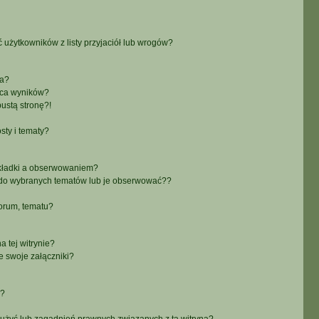
żytkowników z listy przyjaciół lub wrogów?
ra?
aca wyników?
ustą stronę?!
sty i tematy?
akładki a obserwowaniem?
do wybranych tematów lub je obserwować??
orum, tematu?
 tej witrynie?
e swoje załączniki?
a?