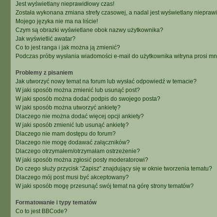
Jest wyświetlany nieprawidłowy czas!
Została wykonana zmiana strefy czasowej, a nadal jest wyświetlany niepraw
Mojego języka nie ma na liście!
Czym są obrazki wyświetlane obok nazwy użytkownika?
Jak wyświetlić awatar?
Co to jest ranga i jak można ją zmienić?
Podczas próby wysłania wiadomości e-mail do użytkownika witryna prosi m
Problemy z pisaniem
Jak utworzyć nowy temat na forum lub wysłać odpowiedź w temacie?
W jaki sposób można zmienić lub usunąć post?
W jaki sposób można dodać podpis do swojego posta?
W jaki sposób można utworzyć ankietę?
Dlaczego nie można dodać więcej opcji ankiety?
W jaki sposób zmienić lub usunąć ankietę?
Dlaczego nie mam dostępu do forum?
Dlaczego nie mogę dodawać załączników?
Dlaczego otrzymałem/otrzymałam ostrzeżenie?
W jaki sposób można zgłosić posty moderatorowi?
Do czego służy przycisk “Zapisz” znajdujący się w oknie tworzenia tematu?
Dlaczego mój post musi być akceptowany?
W jaki sposób mogę przesunąć swój temat na górę strony tematów?
Formatowanie i typy tematów
Co to jest BBCode?