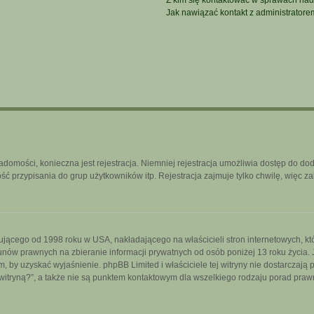
Z kim się kontaktować w sprawach nad
Jak nawiązać kontakt z administratore
iadomości, konieczna jest rejestracja. Niemniej rejestracja umożliwia dostęp do do
 przypisania do grup użytkowników itp. Rejestracja zajmuje tylko chwilę, więc za
ującego od 1998 roku w USA, nakładającego na właścicieli stron internetowych, k
nów prawnych na zbieranie informacji prywatnych od osób poniżej 13 roku życia. 
iem, by uzyskać wyjaśnienie. phpBB Limited i właściciele tej witryny nie dostarcza
itryną?”, a także nie są punktem kontaktowym dla wszelkiego rodzaju porad praw