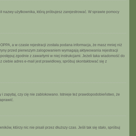
ronił nazwy użytkownika, którą próbujesz zarejestrować. W sprawie pomocy
PPA, a w czasie rejestracji została podana informacja, że masz mniej niż
 witryny przed pierwszym zalogowaniem wymagają aktywowania rejestracji
, postępuj zgodnie z zawartymi w niej instrukcjami. Jeżeli taka wiadomość do
 ciebie adres e-mail jest prawidłowy, spróbuj skontaktować się z
 i zapytaj, czy cię nie zablokowano. Istnieje też prawdopodobieństwo, że
naprawić.
w, którzy nic nie pisali przez dłuższy czas. Jeśli tak się stało, spróbuj