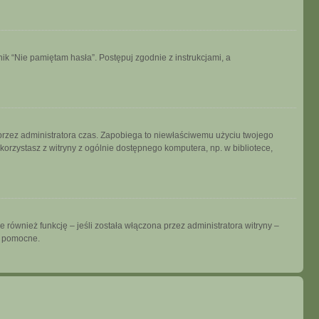
k “Nie pamiętam hasła”. Postępuj zgodnie z instrukcjami, a
ny przez administratora czas. Zapobiega to niewłaściwemu użyciu twojego
i korzystasz z witryny z ogólnie dostępnego komputera, np. w bibliotece,
również funkcję – jeśli została włączona przez administratora witryny –
ć pomocne.