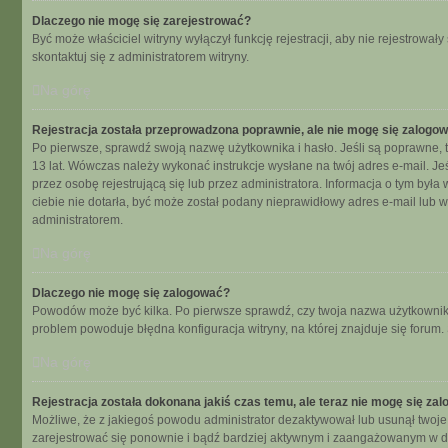
Dlaczego nie mogę się zarejestrować?
Być może właściciel witryny wyłączył funkcję rejestracji, aby nie rejestrow
skontaktuj się z administratorem witryny.
Na górę
Rejestracja została przeprowadzona poprawnie, ale nie mogę się zalogo
Po pierwsze, sprawdź swoją nazwę użytkownika i hasło. Jeśli są poprawne, t
13 lat. Wówczas należy wykonać instrukcje wysłane na twój adres e-mail. Je
przez osobę rejestrującą się lub przez administratora. Informacja o tym była
ciebie nie dotarła, być może został podany nieprawidłowy adres e-mail lub 
administratorem.
Na górę
Dlaczego nie mogę się zalogować?
Powodów może być kilka. Po pierwsze sprawdź, czy twoja nazwa użytkownika i 
problem powoduje błędna konfiguracja witryny, na której znajduje się forum.
Na górę
Rejestracja została dokonana jakiś czas temu, ale teraz nie mogę się za
Możliwe, że z jakiegoś powodu administrator dezaktywował lub usunął twoje ko
zarejestrować się ponownie i bądź bardziej aktywnym i zaangażowanym w d