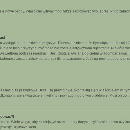
ały się nowe osoby. Właściciel witryny mógł także zablokować twój adres IP lub zab
wać!
o wystąpiła jedna z dwóch przyczyn. Pierwszą z nich może być włączona funkcja CO
śli nie to było przyczyną, być może nie została aktywowana rejestracja. Niektóre
 wyświetlona podczas rejestracji. Jeśli została wysłana do ciebie wiadomość e-mail
wiadomość została zatrzymana przez filtr antyspamowy. Jeśli na pewno podany przez
hasło są prawidłowe. Jeżeli są prawidłowe, skontaktuj się z właścicielem witryny
 Skontaktuj się z właścicielem witryny i powiadom go o tym problemie. Musi on go 
logować?!
nto. Wiele witryn, aby zmniejszyć rozmiar bazy danych, cyklicznie usuwa użytkownikó
yskusje użytkownikiem.