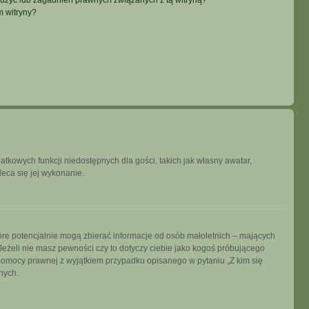
użyć lub zagadnień prawnych związanych z tą witryną?
m witryny?
datkowych funkcji niedostępnych dla gości, takich jak własny awatar,
leca się jej wykonanie.
tóre potencjalnie mogą zbierać informacje od osób małoletnich – mających
Jeżeli nie masz pewności czy to dotyczy ciebie jako kogoś próbującego
ją pomocy prawnej z wyjątkiem przypadku opisanego w pytaniu „Z kim się
nych.