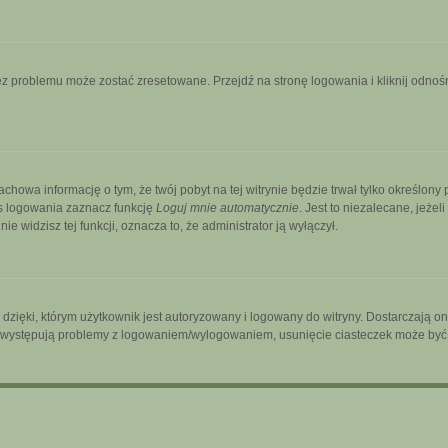
 problemu może zostać zresetowane. Przejdź na stronę logowania i kliknij odnośni
zachowa informację o tym, że twój pobyt na tej witrynie będzie trwał tylko określo
s logowania zaznacz funkcję
Loguj mnie automatycznie
. Jest to niezalecane, jeżel
ie widzisz tej funkcji, oznacza to, że administrator ją wyłączył.
ięki, którym użytkownik jest autoryzowany i logowany do witryny. Dostarczają one 
śli występują problemy z logowaniem/wylogowaniem, usunięcie ciasteczek może by