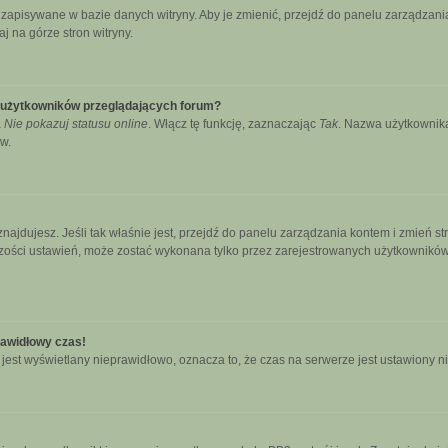
ą zapisywane w bazie danych witryny. Aby je zmienić, przejdź do panelu zarządz
j na górze stron witryny.
e użytkowników przeglądających forum?
a
Nie pokazuj statusu online
. Włącz tę funkcję, zaznaczając
Tak
. Nazwa użytkownika
w.
się znajdujesz. Jeśli tak właśnie jest, przejdź do panelu zarządzania kontem i zmie
kszości ustawień, może zostać wykonana tylko przez zarejestrowanych użytkowników.
rawidłowy czas!
jest wyświetlany nieprawidłowo, oznacza to, że czas na serwerze jest ustawiony n