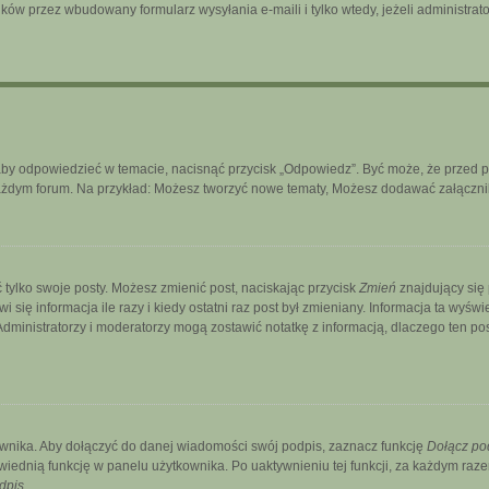
ków przez wbudowany formularz wysyłania e-maili i tylko wtedy, jeżeli administra
aby odpowiedzieć w temacie, nacisnąć przycisk „Odpowiedz”. Być może, że przed 
każdym forum. Na przykład: Możesz tworzyć nowe tematy, Możesz dodawać załączniki
 tylko swoje posty. Możesz zmienić post, naciskając przycisk
Zmień
znajdujący się
ię informacja ile razy i kiedy ostatni raz post był zmieniany. Informacja ta wyświetl
. Administratorzy i moderatorzy mogą zostawić notatkę z informacją, dlaczego ten p
wnika. Aby dołączyć do danej wiadomości swój podpis, zaznacz funkcję
Dołącz po
ednią funkcję w panelu użytkownika. Po uaktywnieniu tej funkcji, za każdym ra
dpis
.