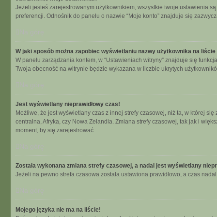
Jeżeli jesteś zarejestrowanym użytkownikiem, wszystkie twoje ustawienia s
preferencji. Odnośnik do panelu o nazwie “Moje konto” znajduje się zazwycza
Na górę
W jaki sposób można zapobiec wyświetlaniu nazwy użytkownika na liści
W panelu zarządzania kontem, w “Ustawieniach witryny” znajduje się funkcj
Twoja obecność na witrynie będzie wykazana w liczbie ukrytych użytkownikó
Na górę
Jest wyświetlany nieprawidłowy czas!
Możliwe, że jest wyświetlany czas z innej strefy czasowej, niż ta, w której 
centralna, Afryka, czy Nowa Zelandia. Zmiana strefy czasowej, tak jak i wię
moment, by się zarejestrować.
Na górę
Została wykonana zmiana strefy czasowej, a nadal jest wyświetlany niep
Jeżeli na pewno strefa czasowa została ustawiona prawidłowo, a czas nadal 
Na górę
Mojego języka nie ma na liście!