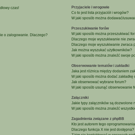
Przyjaciele i wrogowie
idłowy czas!
Co to jest lista przyjaciół i wrogów?
W jaki sposób można dodawać/usuwać u
Przeszukiwanie forów
W jaki sposób można przeszukiwać fo
nie o zalogowanie. Dlaczego?
Dlaczego moje wyszukiwanie nie zwr
Dlaczego moje wyszukiwanie zwraca p
Jak można wyszukać użytkowników?
W jaki sposób można znaleźć swoje po
Obserwowanie tematów i zakładki
Jaka jest różnica między dodaniem z
W jaki sposób można dodać zakładkę 
Jak obserwować wybrane forum?
W jaki sposób usunąć obserwowanie f
Załączniki
Jakie typy załączników są dozwolone na
W jaki sposób można znaleźć wszystki
Zagadnienia związane z phpBB
Kto jest autorem tego oprogramowani
Dlaczego funkcja X nie jest dostępna?