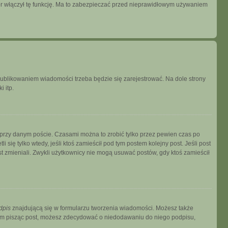
tor włączył tę funkcję. Ma to zabezpieczać przed nieprawidłowym używaniem
publikowaniem wiadomości trzeba będzie się zarejestrować. Na dole strony
 itp.
 przy danym poście. Czasami można to zrobić tylko przez pewien czas po
i się tylko wtedy, jeśli ktoś zamieścił pod tym postem kolejny post. Jeśli post
ost zmieniali. Zwykli użytkownicy nie mogą usuwać postów, gdy ktoś zamieścił
dpis
znajdującą się w formularzu tworzenia wiadomości. Możesz także
zem pisząc post, możesz zdecydować o niedodawaniu do niego podpisu,