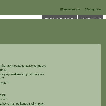
Zarejestruj się
Zaloguj się
Tematy bez odpowiedzi
Aktywne tematy
ików i jak można dołączyć do grupy?
rupy?
 są wyświetlane innymi kolorami?
ka”?
cyjny”?
ści!
mości!
iwy e-mail od kogoś z tej witryny!