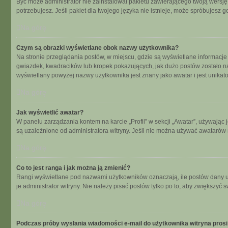
Być może administrator nie zainstalował pakietu zawierającego twoją wersję 
potrzebujesz. Jeśli pakiet dla twojego języka nie istnieje, może spróbujesz 
Na górę
Czym są obrazki wyświetlane obok nazwy użytkownika?
Na stronie przeglądania postów, w miejscu, gdzie są wyświetlane informacje
gwiazdek, kwadracików lub kropek pokazujących, jak dużo postów zostało napi
wyświetlany powyżej nazwy użytkownika jest znany jako awatar i jest unikat
Na górę
Jak wyświetlić awatar?
W panelu zarządzania kontem na karcie „Profil” w sekcji „Awatar”, używając 
są uzależnione od administratora witryny. Jeśli nie można używać awatarów n
Na górę
Co to jest ranga i jak można ją zmienić?
Rangi wyświetlane pod nazwami użytkowników oznaczają, ile postów dany uży
je administrator witryny. Nie należy pisać postów tylko po to, aby zwiększyć s
Na górę
Podczas próby wysłania wiadomości e-mail do użytkownika witryna prosi