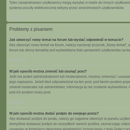
Tylko zarejestrowani użytkownicy mogą wysyłać e-maile do innych użytkowni
systemu poczty elektronicznej witryny przez anonimowych użytkowników.
Na górę
Problemy z pisaniem
Jak utworzyć nowy temat na forum lub wysłać odpowiedź w temacie?
Aby utworzyć nowy temat na forum, należy nacisnąć przycisk „Nowy temat”, 
forum lub strony tematów jest wyświetlana lista uprawnień użytkownika na 
Na górę
W jaki sposób można zmienić lub usunąć post?
Jeśli nie jesteś administratorem lub moderatorem, możesz zmieniać i usuwać
jego napisaniu. Jeżeli ktoś odpowiedział na ten post, pod twoim postem pojawi s
zmienił moderator lub administrator, informacja ta nie zostanie wyświetlona
pod ich postem nowy post.
Na górę
W jaki sposób można dodać podpis do swojego posta?
Aby dodawać podpis do posta, należy go najpierw utworzyć w panelu użytko
domyślnie dodawać podpis do wszystkich swoich postów, zaznaczając odpowi
usuwając w formularzu tworzenia wiadomości zaznaczenie z pola
Dołącz po