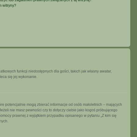
użyć lub zagadnień prawnych związanych z tą witryną?
m witryny?
datkowych funkcji niedostępnych dla gości, takich jak własny awatar,
leca się jej wykonanie.
tóre potencjalnie mogą zbierać informacje od osób małoletnich – mających
Jeżeli nie masz pewności czy to dotyczy ciebie jako kogoś próbującego
ją pomocy prawnej z wyjątkiem przypadku opisanego w pytaniu „Z kim się
nych.