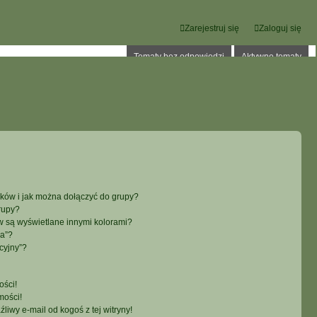
Zarejestruj się
Zaloguj się
Tematy bez odpowiedzi
Aktywne tematy
ików i jak można dołączyć do grupy?
rupy?
 są wyświetlane innymi kolorami?
ka”?
cyjny”?
ści!
mości!
iwy e-mail od kogoś z tej witryny!