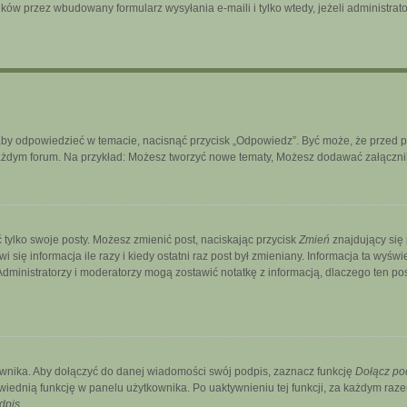
ków przez wbudowany formularz wysyłania e-maili i tylko wtedy, jeżeli administra
aby odpowiedzieć w temacie, nacisnąć przycisk „Odpowiedz”. Być może, że przed 
każdym forum. Na przykład: Możesz tworzyć nowe tematy, Możesz dodawać załączniki
 tylko swoje posty. Możesz zmienić post, naciskając przycisk
Zmień
znajdujący się
ię informacja ile razy i kiedy ostatni raz post był zmieniany. Informacja ta wyświetl
. Administratorzy i moderatorzy mogą zostawić notatkę z informacją, dlaczego ten p
wnika. Aby dołączyć do danej wiadomości swój podpis, zaznacz funkcję
Dołącz po
ednią funkcję w panelu użytkownika. Po uaktywnieniu tej funkcji, za każdym ra
dpis
.