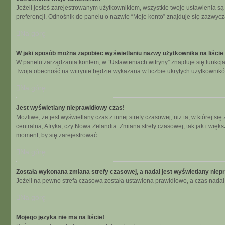
Jeżeli jesteś zarejestrowanym użytkownikiem, wszystkie twoje ustawienia s
preferencji. Odnośnik do panelu o nazwie “Moje konto” znajduje się zazwycza
Na górę
W jaki sposób można zapobiec wyświetlaniu nazwy użytkownika na liści
W panelu zarządzania kontem, w “Ustawieniach witryny” znajduje się funkcj
Twoja obecność na witrynie będzie wykazana w liczbie ukrytych użytkownikó
Na górę
Jest wyświetlany nieprawidłowy czas!
Możliwe, że jest wyświetlany czas z innej strefy czasowej, niż ta, w której 
centralna, Afryka, czy Nowa Zelandia. Zmiana strefy czasowej, tak jak i wię
moment, by się zarejestrować.
Na górę
Została wykonana zmiana strefy czasowej, a nadal jest wyświetlany niep
Jeżeli na pewno strefa czasowa została ustawiona prawidłowo, a czas nadal 
Na górę
Mojego języka nie ma na liście!