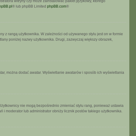
stratora witryny czy może zainstalować pakiet językowy, którego
hpBB.pl
® lub phpBB Limited
phpBB.com
®
ony z rangą użytkownika. W zależności od używanego stylu jest on w formie
etlany poniżej nazwy użytkownika. Drugi, zazwyczaj większy obrazek,
watar, można dodać awatar. Wyświetlanie awatarów i sposób ich wyświetlania
 Użytkownicy nie mogą bezpośrednio zmieniać stylu rang, ponieważ ustawia
łań i moderator lub administrator obniży licznik postów takiego użytkownika.