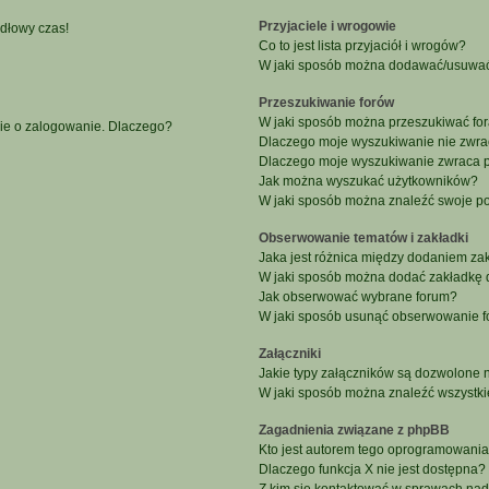
Przyjaciele i wrogowie
idłowy czas!
Co to jest lista przyjaciół i wrogów?
W jaki sposób można dodawać/usuwać u
Przeszukiwanie forów
W jaki sposób można przeszukiwać fo
nie o zalogowanie. Dlaczego?
Dlaczego moje wyszukiwanie nie zwr
Dlaczego moje wyszukiwanie zwraca p
Jak można wyszukać użytkowników?
W jaki sposób można znaleźć swoje po
Obserwowanie tematów i zakładki
Jaka jest różnica między dodaniem z
W jaki sposób można dodać zakładkę 
Jak obserwować wybrane forum?
W jaki sposób usunąć obserwowanie f
Załączniki
Jakie typy załączników są dozwolone na
W jaki sposób można znaleźć wszystki
Zagadnienia związane z phpBB
Kto jest autorem tego oprogramowani
Dlaczego funkcja X nie jest dostępna?