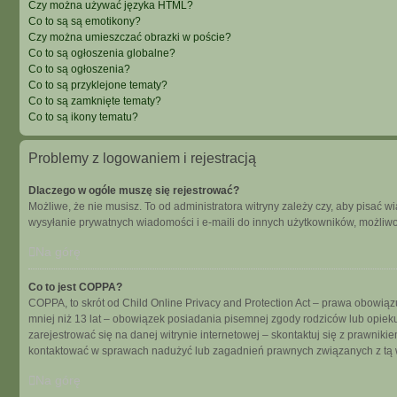
Czy można używać języka HTML?
Co to są są emotikony?
Czy można umieszczać obrazki w poście?
Co to są ogłoszenia globalne?
Co to są ogłoszenia?
Co to są przyklejone tematy?
Co to są zamknięte tematy?
Co to są ikony tematu?
Problemy z logowaniem i rejestracją
Dlaczego w ogóle muszę się rejestrować?
Możliwe, że nie musisz. To od administratora witryny zależy czy, aby pisać w
wysyłanie prywatnych wiadomości i e-maili do innych użytkowników, możliwość
Na górę
Co to jest COPPA?
COPPA, to skrót od Child Online Privacy and Protection Act – prawa obowiąz
mniej niż 13 lat – obowiązek posiadania pisemnej zgody rodziców lub opieku
zarejestrować się na danej witrynie internetowej – skontaktuj się z prawnik
kontaktować w sprawach nadużyć lub zagadnień prawnych związanych z tą w
Na górę