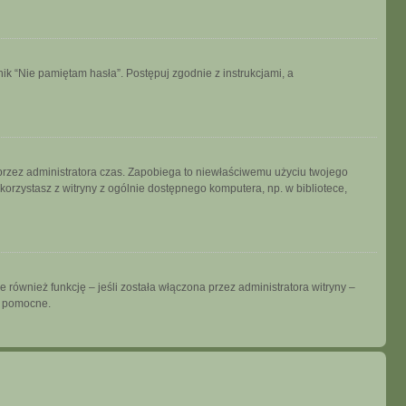
k “Nie pamiętam hasła”. Postępuj zgodnie z instrukcjami, a
ny przez administratora czas. Zapobiega to niewłaściwemu użyciu twojego
i korzystasz z witryny z ogólnie dostępnego komputera, np. w bibliotece,
również funkcję – jeśli została włączona przez administratora witryny –
ć pomocne.