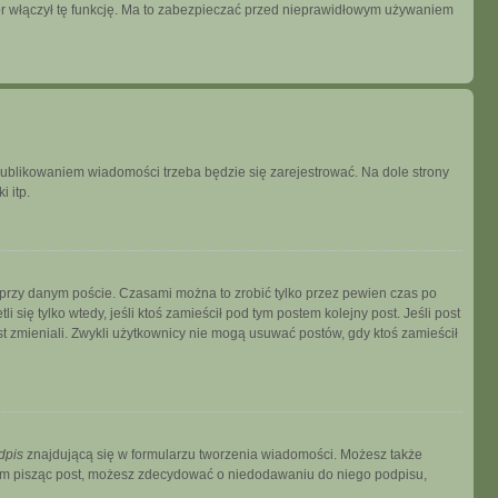
tor włączył tę funkcję. Ma to zabezpieczać przed nieprawidłowym używaniem
publikowaniem wiadomości trzeba będzie się zarejestrować. Na dole strony
 itp.
 przy danym poście. Czasami można to zrobić tylko przez pewien czas po
i się tylko wtedy, jeśli ktoś zamieścił pod tym postem kolejny post. Jeśli post
ost zmieniali. Zwykli użytkownicy nie mogą usuwać postów, gdy ktoś zamieścił
dpis
znajdującą się w formularzu tworzenia wiadomości. Możesz także
zem pisząc post, możesz zdecydować o niedodawaniu do niego podpisu,