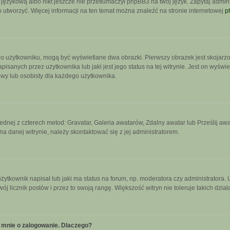
językową albo nikt jeszcze nie przetłumaczył phpBB3 na twój język. Zapytaj admini
go utworzyć. Więcej informacji na ten temat można znaleźć na stronie internetowej
p
 o użytkowniku, mogą być wyświetlane dwa obrazki. Pierwszy obrazek jest skojarz
sanych przez użytkownika lub jaki jest jego status na tej witrynie. Jest on wyświ
owy lub osobisty dla każdego użytkownika.
jednej z czterech metod: Gravatar, Galeria awatarów, Zdalny awatar lub Prześlij a
a danej witrynie, należy skontaktować się z jej administratorem.
tkownik napisał lub jaki ma status na forum, np. moderatora czy administratora.
wój licznik postów i przez to swoją rangę. Większość witryn nie toleruje takich dzia
 mnie o zalogowanie. Dlaczego?