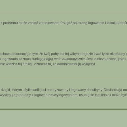
 problemu może zostać zresetowane. Przejdź na stronę logowania i kliknij odnośni
zachowa informację o tym, że twój pobyt na tej witrynie będzie trwał tylko określo
s logowania zaznacz funkcję
Loguj mnie automatycznie
. Jest to niezalecane, jeżel
ie widzisz tej funkcji, oznacza to, że administrator ją wyłączył.
ięki, którym użytkownik jest autoryzowany i logowany do witryny. Dostarczają one 
śli występują problemy z logowaniem/wylogowaniem, usunięcie ciasteczek może by