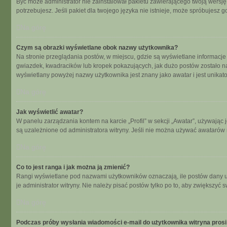
Być może administrator nie zainstalował pakietu zawierającego twoją wersję 
potrzebujesz. Jeśli pakiet dla twojego języka nie istnieje, może spróbujesz 
Na górę
Czym są obrazki wyświetlane obok nazwy użytkownika?
Na stronie przeglądania postów, w miejscu, gdzie są wyświetlane informacje
gwiazdek, kwadracików lub kropek pokazujących, jak dużo postów zostało napi
wyświetlany powyżej nazwy użytkownika jest znany jako awatar i jest unikat
Na górę
Jak wyświetlić awatar?
W panelu zarządzania kontem na karcie „Profil” w sekcji „Awatar”, używając 
są uzależnione od administratora witryny. Jeśli nie można używać awatarów n
Na górę
Co to jest ranga i jak można ją zmienić?
Rangi wyświetlane pod nazwami użytkowników oznaczają, ile postów dany uży
je administrator witryny. Nie należy pisać postów tylko po to, aby zwiększyć s
Na górę
Podczas próby wysłania wiadomości e-mail do użytkownika witryna prosi