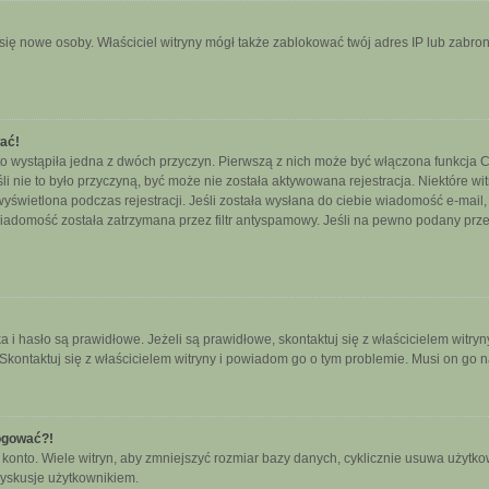
ały się nowe osoby. Właściciel witryny mógł także zablokować twój adres IP lub zab
wać!
o wystąpiła jedna z dwóch przyczyn. Pierwszą z nich może być włączona funkcja CO
śli nie to było przyczyną, być może nie została aktywowana rejestracja. Niektóre
 wyświetlona podczas rejestracji. Jeśli została wysłana do ciebie wiadomość e-mail
wiadomość została zatrzymana przez filtr antyspamowy. Jeśli na pewno podany przez
hasło są prawidłowe. Jeżeli są prawidłowe, skontaktuj się z właścicielem witryny
 Skontaktuj się z właścicielem witryny i powiadom go o tym problemie. Musi on go 
logować?!
nto. Wiele witryn, aby zmniejszyć rozmiar bazy danych, cyklicznie usuwa użytkownikó
yskusje użytkownikiem.