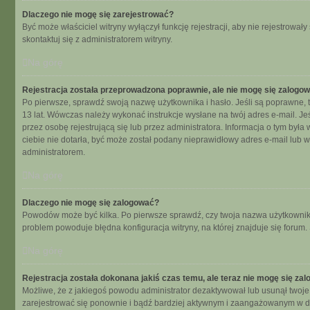
Dlaczego nie mogę się zarejestrować?
Być może właściciel witryny wyłączył funkcję rejestracji, aby nie rejestrow
skontaktuj się z administratorem witryny.
Na górę
Rejestracja została przeprowadzona poprawnie, ale nie mogę się zalogo
Po pierwsze, sprawdź swoją nazwę użytkownika i hasło. Jeśli są poprawne, t
13 lat. Wówczas należy wykonać instrukcje wysłane na twój adres e-mail. Je
przez osobę rejestrującą się lub przez administratora. Informacja o tym była
ciebie nie dotarła, być może został podany nieprawidłowy adres e-mail lub 
administratorem.
Na górę
Dlaczego nie mogę się zalogować?
Powodów może być kilka. Po pierwsze sprawdź, czy twoja nazwa użytkownika i 
problem powoduje błędna konfiguracja witryny, na której znajduje się forum.
Na górę
Rejestracja została dokonana jakiś czas temu, ale teraz nie mogę się za
Możliwe, że z jakiegoś powodu administrator dezaktywował lub usunął twoje ko
zarejestrować się ponownie i bądź bardziej aktywnym i zaangażowanym w d