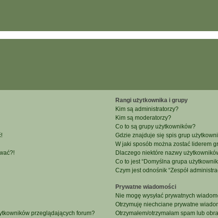
Rangi użytkownika i grupy
Kim są administratorzy?
Kim są moderatorzy?
Co to są grupy użytkowników?
!
Gdzie znajduje się spis grup użytkown
W jaki sposób można zostać liderem g
ować?!
Dlaczego niektóre nazwy użytkowników
Co to jest “Domyślna grupa użytkowni
Czym jest odnośnik “Zespół administra
Prywatne wiadomości
Nie mogę wysyłać prywatnych wiadomo
Otrzymuję niechciane prywatne wiado
żytkowników przeglądających forum?
Otrzymałem/otrzymałam spam lub obraźl