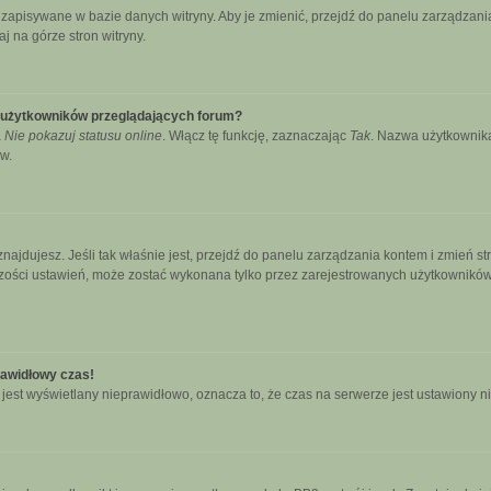
ą zapisywane w bazie danych witryny. Aby je zmienić, przejdź do panelu zarządz
j na górze stron witryny.
e użytkowników przeglądających forum?
a
Nie pokazuj statusu online
. Włącz tę funkcję, zaznaczając
Tak
. Nazwa użytkownika
w.
się znajdujesz. Jeśli tak właśnie jest, przejdź do panelu zarządzania kontem i zmie
kszości ustawień, może zostać wykonana tylko przez zarejestrowanych użytkowników.
rawidłowy czas!
jest wyświetlany nieprawidłowo, oznacza to, że czas na serwerze jest ustawiony n