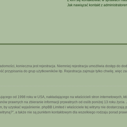
Z kim się kontaktować w sprawach nad
Jak nawiązać kontakt z administratore
iadomości, konieczna jest rejestracja. Niemniej rejestracja umożliwia dostęp do do
 przypisania do grup użytkowników itp. Rejestracja zajmuje tylko chwilę, więc za
ującego od 1998 roku w USA, nakładającego na właścicieli stron internetowych, k
nów prawnych na zbieranie informacji prywatnych od osób poniżej 13 roku życia. 
iem, by uzyskać wyjaśnienie. phpBB Limited i właściciele tej witryny nie dostarcza
itryną?”, a także nie są punktem kontaktowym dla wszelkiego rodzaju porad praw