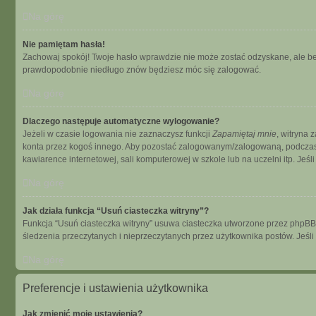
Na górę
Nie pamiętam hasła!
Zachowaj spokój! Twoje hasło wprawdzie nie może zostać odzyskane, ale bez
prawdopodobnie niedługo znów będziesz móc się zalogować.
Na górę
Dlaczego następuje automatyczne wylogowanie?
Jeżeli w czasie logowania nie zaznaczysz funkcji
Zapamiętaj mnie
, witryna 
konta przez kogoś innego. Aby pozostać zalogowanym/zalogowaną, podcza
kawiarence internetowej, sali komputerowej w szkole lub na uczelni itp. Jeśli n
Na górę
Jak działa funkcja “Usuń ciasteczka witryny”?
Funkcja “Usuń ciasteczka witryny” usuwa ciasteczka utworzone przez phpBB dz
śledzenia przeczytanych i nieprzeczytanych przez użytkownika postów. Je
Na górę
Preferencje i ustawienia użytkownika
Jak zmienić moje ustawienia?