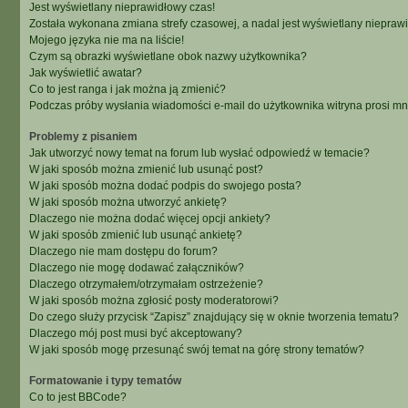
Jest wyświetlany nieprawidłowy czas!
Została wykonana zmiana strefy czasowej, a nadal jest wyświetlany niepraw
Mojego języka nie ma na liście!
Czym są obrazki wyświetlane obok nazwy użytkownika?
Jak wyświetlić awatar?
Co to jest ranga i jak można ją zmienić?
Podczas próby wysłania wiadomości e-mail do użytkownika witryna prosi m
Problemy z pisaniem
Jak utworzyć nowy temat na forum lub wysłać odpowiedź w temacie?
W jaki sposób można zmienić lub usunąć post?
W jaki sposób można dodać podpis do swojego posta?
W jaki sposób można utworzyć ankietę?
Dlaczego nie można dodać więcej opcji ankiety?
W jaki sposób zmienić lub usunąć ankietę?
Dlaczego nie mam dostępu do forum?
Dlaczego nie mogę dodawać załączników?
Dlaczego otrzymałem/otrzymałam ostrzeżenie?
W jaki sposób można zgłosić posty moderatorowi?
Do czego służy przycisk “Zapisz” znajdujący się w oknie tworzenia tematu?
Dlaczego mój post musi być akceptowany?
W jaki sposób mogę przesunąć swój temat na górę strony tematów?
Formatowanie i typy tematów
Co to jest BBCode?