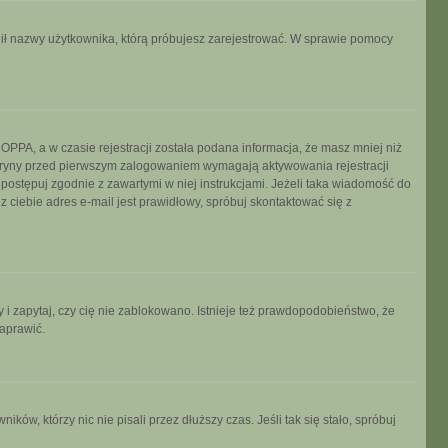
ronił nazwy użytkownika, którą próbujesz zarejestrować. W sprawie pomocy
PPA, a w czasie rejestracji została podana informacja, że masz mniej niż
 witryny przed pierwszym zalogowaniem wymagają aktywowania rejestracji
, postępuj zgodnie z zawartymi w niej instrukcjami. Jeżeli taka wiadomość do
 ciebie adres e-mail jest prawidłowy, spróbuj skontaktować się z
 i zapytaj, czy cię nie zablokowano. Istnieje też prawdopodobieństwo, że
naprawić.
w, którzy nic nie pisali przez dłuższy czas. Jeśli tak się stało, spróbuj