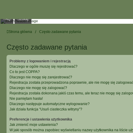
FAQ
Szukaj
Strona główna
Często zadawane pytania
Często zadawane pytania
Problemy z logowaniem i rejestracją
Dlaczego w ogóle muszę się rejestrować?
Co to jest COPPA?
Dlaczego nie mogę się zarejestrować?
Rejestracja została przeprowadzona poprawnie, ale nie mogę się zalogować
Dlaczego nie mogę się zalogować?
Rejestracja została dokonana jakiś czas temu, ale teraz nie mogę się zalog
Nie pamiętam hasła!
Dlaczego następuje automatyczne wylogowanie?
Jak działa funkcja “Usuń ciasteczka witryny”?
Preferencje i ustawienia użytkownika
Jak zmienić moje ustawienia?
W jaki sposób można zapobiec wyświetlaniu nazwy użytkownika na liście u