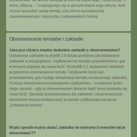
użytkownika” na stronie swojego profilu lub wybierając „Twoje posty” z
menu „Więcej…” znajdującego się w górnym lewym rogu witryny. Jeśli
chcesz wyszukać swoje tematy, użyj strony wyszukiwania
zaawansowanego i skorzystaj z odpowiednich funkcji.
Na górę
Obserwowanie tematów i zakładki
Jaka jest różnica między dodaniem zakładki a obserwowaniem?
Dodawanie zakładek w phpBB 3.0 działa podobnie jak dodawanie
zakładek w przeglądarce. Użytkownik nie dostaje powiadomienia, gdy
w temacie pojawia się nowa treść. W phpBB 3.1 dodawanie zakładek
przypomina obserwowanie tematu. Użytkownik może być
powiadamiany, gdy nastąpi aktualizacja tematu oznaczonego zakładką.
Funkcja obserwowania powiadamia użytkownika – w wybrany przez
niego sposób – gdy w obserwowanym temacie bądź forum pojawiła się
nowa treść. Sposoby powiadamiania dla zakładek i obserwowanych
elementów można konfigurować w panelu użytkownika na karcie
„Ustawienia witryny”.
Na górę
W jaki sposób można dodać zakładkę do wybranych tematów lub je
obserwować??