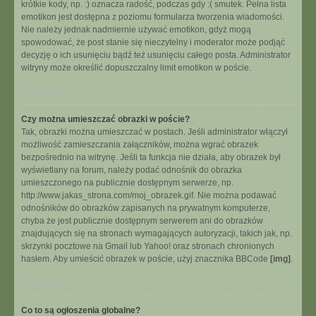
krótkie kody, np. :) oznacza radość, podczas gdy :( smutek. Pełna lista
emotikon jest dostępna z poziomu formularza tworzenia wiadomości.
Nie należy jednak nadmiernie używać emotikon, gdyż mogą
spowodować, że post stanie się nieczytelny i moderator może podjąć
decyzję o ich usunięciu bądź też usunięciu całego posta. Administrator
witryny może określić dopuszczalny limit emotikon w poście.
Na górę
Czy można umieszczać obrazki w poście?
Tak, obrazki można umieszczać w postach. Jeśli administrator włączył
możliwość zamieszczania załączników, można wgrać obrazek
bezpośrednio na witrynę. Jeśli ta funkcja nie działa, aby obrazek był
wyświetlany na forum, należy podać odnośnik do obrazka
umieszczonego na publicznie dostępnym serwerze, np.
http://www.jakas_strona.com/moj_obrazek.gif. Nie można podawać
odnośników do obrazków zapisanych na prywatnym komputerze,
chyba że jest publicznie dostępnym serwerem ani do obrazków
znajdujących się na stronach wymagających autoryzacji, takich jak, np.
skrzynki pocztowe na Gmail lub Yahoo! oraz stronach chronionych
hasłem. Aby umieścić obrazek w poście, użyj znacznika BBCode
[img]
.
Na górę
Co to są ogłoszenia globalne?