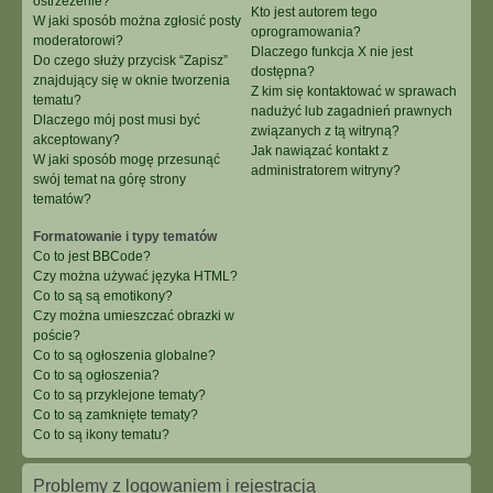
ostrzeżenie?
Kto jest autorem tego
W jaki sposób można zgłosić posty
oprogramowania?
moderatorowi?
Dlaczego funkcja X nie jest
Do czego służy przycisk “Zapisz”
dostępna?
znajdujący się w oknie tworzenia
Z kim się kontaktować w sprawach
tematu?
nadużyć lub zagadnień prawnych
Dlaczego mój post musi być
związanych z tą witryną?
akceptowany?
Jak nawiązać kontakt z
W jaki sposób mogę przesunąć
administratorem witryny?
swój temat na górę strony
tematów?
Formatowanie i typy tematów
Co to jest BBCode?
Czy można używać języka HTML?
Co to są są emotikony?
Czy można umieszczać obrazki w
poście?
Co to są ogłoszenia globalne?
Co to są ogłoszenia?
Co to są przyklejone tematy?
Co to są zamknięte tematy?
Co to są ikony tematu?
Problemy z logowaniem i rejestracją