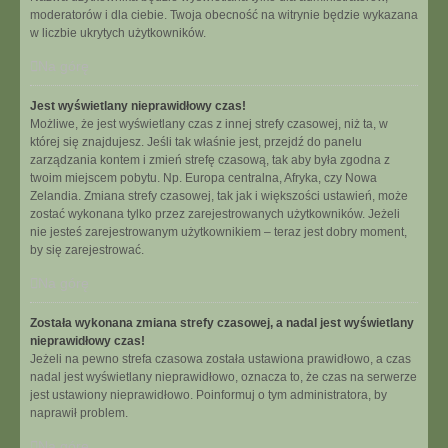
moderatorów i dla ciebie. Twoja obecność na witrynie będzie wykazana
w liczbie ukrytych użytkowników.
Na górę
Jest wyświetlany nieprawidłowy czas!
Możliwe, że jest wyświetlany czas z innej strefy czasowej, niż ta, w
której się znajdujesz. Jeśli tak właśnie jest, przejdź do panelu
zarządzania kontem i zmień strefę czasową, tak aby była zgodna z
twoim miejscem pobytu. Np. Europa centralna, Afryka, czy Nowa
Zelandia. Zmiana strefy czasowej, tak jak i większości ustawień, może
zostać wykonana tylko przez zarejestrowanych użytkowników. Jeżeli
nie jesteś zarejestrowanym użytkownikiem – teraz jest dobry moment,
by się zarejestrować.
Na górę
Została wykonana zmiana strefy czasowej, a nadal jest wyświetlany
nieprawidłowy czas!
Jeżeli na pewno strefa czasowa została ustawiona prawidłowo, a czas
nadal jest wyświetlany nieprawidłowo, oznacza to, że czas na serwerze
jest ustawiony nieprawidłowo. Poinformuj o tym administratora, by
naprawił problem.
Na górę