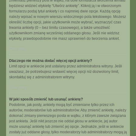
zmieniasz pierwszy post w wątku, na dole formularza tworzenia tematu
będziesz widzieć etykietę “Utwórz ankietę”. Kliknij ją i w otworzonym
formularzu podaj tytuł ankiety i co najmniej dwie opcje. Każdą opcję
należy wpisać w nowym wierszu widocznego pola tekstowego. Możesz
określić liczbę opcji, jakie użytkownik może wybrać, wyznaczyć czas
trwania ankiety (0 – bez limitu czasowego), a także umożliwić
użytkownikom zmianę wcześniej oddanego głosu. Jeśli nie widzisz
etykiety, prawdopodobnie nie masz uprawnień do tworzenia ankiet.
Na górę
Dlaczego nie można dodać więcej opcji ankiety?
Limit opcji w ankiecie jest ustalany przez administratora witryny. Jeśli
uważasz, że potrzebujesz wstawić więcej opcji niż dozwolony limit,
skontaktuj się z administratorem witryny.
Na górę
W jaki sposób zmienić lub usunąć ankietę?
Podobnie, jak posty, ankiety mogą być zmieniane tylko przez ich
autorów, moderatorów lub administratorów. Aby zmienić ankietę, należy
dokonać zmiany pierwszego posta w wątku, z którym zawsze związana
jest ankieta. Jeśli nikt jeszcze nie oddał głosu w ankiecie, jej autor
może usunąć ankietę lub zmienić jej opcje. Jednakże, jeśli w ankiecie
zostały już oddane głosy, tylko moderatorzy lub administratorzy mogą ją