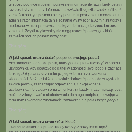
ten post, pod twoim postem pojawi się informacja ile razy i kiedy ostatni
raz post był zmieniany. Informacja ta wyświetli się tylko wtedy, jeśli ktoś
zamieścił pod tym postem kolejny post. Jeśli post zmienił moderator lub
administrator, informacja ta nie zostanie wyświetlona. Administratorzy i
moderatorzy mogą zostawić notatkę z informacją, dlaczego ten post
zmieniali. Zwykli użytkownicy nie mogą usuwać postów, gdy ktoś
zamieścił pod ich postem nowy post.
Na górę
W jaki sposób można dodać podpis do swojego posta?
Aby dodawać podpis do posta, należy go najpierw utworzyć w panelu
użytkownika. Aby dołączyć do danej wiadomości swój podpis, zaznacz
funkcję
Dołącz podpis
znajdującą się w formularzu tworzenia
wiadomości. Możesz także domyślnie dodawać podpis do wszystkich
swoich postów, zaznaczając odpowiednią funkcję w panelu
użytkownika. Po uaktywnieniu tej funkcji, za każdym razem pisząc post,
możesz zdecydować o niedodawaniu do niego podpisu, usuwając w
formularzu tworzenia wiadomości zaznaczenie z pola
Dołącz podpis
.
Na górę
W jaki sposób można utworzyć ankietę?
Tworzenie ankiet jest proste. Kiedy tworzysz nowy temat bądź