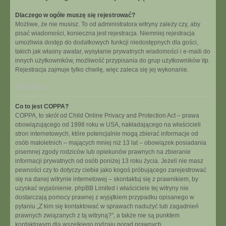
Dlaczego w ogóle muszę się rejestrować?
Możliwe, że nie musisz. To od administratora witryny zależy czy, aby
pisać wiadomości, konieczna jest rejestracja. Niemniej rejestracja
umożliwia dostęp do dodatkowych funkcji niedostępnych dla gości,
takich jak własny awatar, wysyłanie prywatnych wiadomości i e-maili do
innych użytkowników, możliwość przypisania do grup użytkowników itp.
Rejestracja zajmuje tylko chwilę, więc zaleca się jej wykonanie.
Na górę
Co to jest COPPA?
COPPA, to skrót od Child Online Privacy and Protection Act – prawa
obowiązującego od 1998 roku w USA, nakładającego na właścicieli
stron internetowych, które potencjalnie mogą zbierać informacje od
osób małoletnich – mających mniej niż 13 lat – obowiązek posiadania
pisemnej zgody rodziców lub opiekunów prawnych na zbieranie
informacji prywatnych od osób poniżej 13 roku życia. Jeżeli nie masz
pewności czy to dotyczy ciebie jako kogoś próbującego zarejestrować
się na danej witrynie internetowej – skontaktuj się z prawnikiem, by
uzyskać wyjaśnienie. phpBB Limited i właściciele tej witryny nie
dostarczają pomocy prawnej z wyjątkiem przypadku opisanego w
pytaniu „Z kim się kontaktować w sprawach nadużyć lub zagadnień
prawnych związanych z tą witryną?”, a także nie są punktem
kontaktowym dla wszelkiego rodzaju porad prawnych.