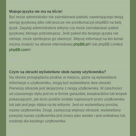
Mojego języka nie ma na liście!
Być może administrator nie zainstalował pakietu zawierającego twoją
wersję językową albo nikt jeszcze nie przetłumaczył phpBB3 na twój
język. Zapytaj administratora witryny czy może zainstalować pakiet
językowy, którego potrzebujesz. Jeśli pakiet dla twojego języka nie
istnieje, może spróbujesz go utworzyć. Więcej informacji na ten temat
można znaleźć na stronie internetowej
phpBB.pl
® lub phpBB Limited
phpBB.com
®
Na górę
Czym są obrazki wyświetlane obok nazwy użytkownika?
Na stronie przeglądania postów, w miejscu, gdzie są wyświetlane
informacje o użytkowniku, mogą być wyświetlane dwa obrazki.
Pierwszy obrazek jest skojarzony z rangą użytkownika. W zależności
od używanego stylu jest on w formie gwiazdek, kwadracików lub kropek
pokazujących, jak dużo postów zostało napisanych przez użytkownika
lub jaki jest jego status na tej witrynie. Jest on wyświetlany poniżej
nazwy użytkownika. Drugi, zazwyczaj większy obrazek, wyświetlany
powyżej nazwy użytkownika jest znany jako awatar i jest unikatowy lub
osobisty dla każdego użytkownika.
Na górę