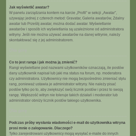
Jak wyświetlić awatar?
W panelu zarządzania kontem na karcie „Profil” w sekcji „Awatar”,
używając jednej z czterech metod: Gravatar, Galeria awatarów, Zdalny
awatar lub Prześlij awatar, można dodać awatar. Wyświetlanie
awatarów i sposób ich wyświetlania są uzależnione od administratora
witryny. Jeśli nie można używać awatarów na danej witrynie, należy
skontaktować się z jej administratorem.
Na górę
Co to jest ranga i jak można ją zmienić?
Rangi wyświetlane pod nazwami użytkowników oznaczają, ile postów
dany użytkownik napisał lub jaki ma status na forum, np. moderatora
czy administratora. Użytkownicy nie mogą bezpośrednio zmieniać stylu
rang, ponieważ ustawia je administrator witryny. Nie należy pisać
postów tylko po to, aby zwiększyć swój licznik postów i przez to swoją
rangę. Większość witryn nie toleruje takich działań i moderator lub
administrator obniży licznik postów takiego użytkownika.
Na górę
Podczas próby wysłania wiadomości e-mail do użytkownika witryna
prosi mnie o zalogowanie. Dlaczego?
Tylko zarejestrowani użytkownicy mogą wysyłać e-maile do innych