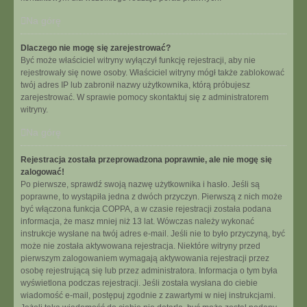
Na górę
Dlaczego nie mogę się zarejestrować?
Być może właściciel witryny wyłączył funkcję rejestracji, aby nie
rejestrowały się nowe osoby. Właściciel witryny mógł także zablokować
twój adres IP lub zabronił nazwy użytkownika, którą próbujesz
zarejestrować. W sprawie pomocy skontaktuj się z administratorem
witryny.
Na górę
Rejestracja została przeprowadzona poprawnie, ale nie mogę się
zalogować!
Po pierwsze, sprawdź swoją nazwę użytkownika i hasło. Jeśli są
poprawne, to wystąpiła jedna z dwóch przyczyn. Pierwszą z nich może
być włączona funkcja COPPA, a w czasie rejestracji została podana
informacja, że masz mniej niż 13 lat. Wówczas należy wykonać
instrukcje wysłane na twój adres e-mail. Jeśli nie to było przyczyną, być
może nie została aktywowana rejestracja. Niektóre witryny przed
pierwszym zalogowaniem wymagają aktywowania rejestracji przez
osobę rejestrującą się lub przez administratora. Informacja o tym była
wyświetlona podczas rejestracji. Jeśli została wysłana do ciebie
wiadomość e-mail, postępuj zgodnie z zawartymi w niej instrukcjami.