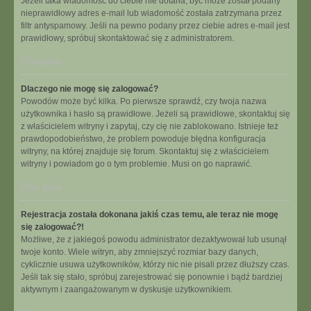
Jeżeli taka wiadomość do ciebie nie dotarła, być może został podany
nieprawidłowy adres e-mail lub wiadomość została zatrzymana przez
filtr antyspamowy. Jeśli na pewno podany przez ciebie adres e-mail jest
prawidłowy, spróbuj skontaktować się z administratorem.
Na górę
Dlaczego nie mogę się zalogować?
Powodów może być kilka. Po pierwsze sprawdź, czy twoja nazwa
użytkownika i hasło są prawidłowe. Jeżeli są prawidłowe, skontaktuj się
z właścicielem witryny i zapytaj, czy cię nie zablokowano. Istnieje też
prawdopodobieństwo, że problem powoduje błędna konfiguracja
witryny, na której znajduje się forum. Skontaktuj się z właścicielem
witryny i powiadom go o tym problemie. Musi on go naprawić.
Na górę
Rejestracja została dokonana jakiś czas temu, ale teraz nie mogę
się zalogować?!
Możliwe, że z jakiegoś powodu administrator dezaktywował lub usunął
twoje konto. Wiele witryn, aby zmniejszyć rozmiar bazy danych,
cyklicznie usuwa użytkowników, którzy nic nie pisali przez dłuższy czas.
Jeśli tak się stało, spróbuj zarejestrować się ponownie i bądź bardziej
aktywnym i zaangażowanym w dyskusje użytkownikiem.