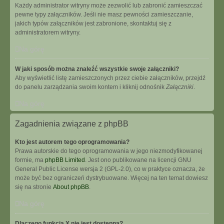
Każdy administrator witryny może zezwolić lub zabronić zamieszczać
pewne typy załączników. Jeśli nie masz pewności zamieszczanie,
jakich typów załączników jest zabronione, skontaktuj się z
administratorem witryny.
Na górę
W jaki sposób można znaleźć wszystkie swoje załączniki?
Aby wyświetlić listę zamieszczonych przez ciebie załączników, przejdź
do panelu zarządzania swoim kontem i kliknij odnośnik
Załączniki
.
Na górę
Zagadnienia związane z phpBB
Kto jest autorem tego oprogramowania?
Prawa autorskie do tego oprogramowania w jego niezmodyfikowanej
formie, ma
phpBB Limited
. Jest ono publikowane na licencji GNU
General Public License wersja 2 (GPL-2.0), co w praktyce oznacza, że
może być bez ograniczeń dystrybuowane. Więcej na ten temat dowiesz
się na stronie
About phpBB
.
Na górę
Dlaczego funkcja X nie jest dostępna?