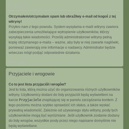
Na górę
Otrzymałem/otrzymałam spam lub obraźliwy e-mail od kogoś z tej
witryny!
Przykro nam z tego powodu. System wysyłania e-maili witryny zawiera
zabezpieczenia umożliwiające wytropienie użytkowników, którzy
wysyłają takie wiadomości. Prześlij administratorowi witryny pełną
kopię otrzymanego e-maila – ważne, aby były w niej zawarte nagłówki,
ponieważ zawierają one informacje o nadawcy. Administrator będzie
wówczas mógł podjąć odpowiednie działania.
Na górę
Przyjaciele i wrogowie
Co to jest lista przyjaciół i wrogów?
Jest to lista, którą można użyć do organizowania różnych użytkowników
witryny. Użytkownicy dodani do listy przyjaciół będą wyświetleni na
karcie
Przyjaciele
znajdującej się w panelu zarządzania kontem. Z
tego poziomu można szybko sprawdzić ich status, a także wysłać
prywatną wiadomość. Zależnie od używanego stylu witryny, posty tych
użytkowników mogą być wyróżniane. Jeśli użytkownik zostanie dodany
do listy wrogów, wszystkie posty przez niego napisane domyślnie nie
będą wyświetlane.