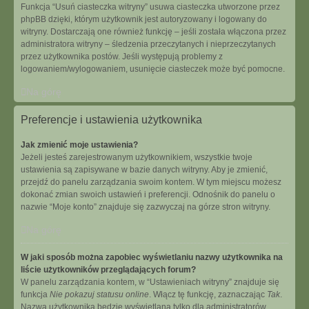
Funkcja “Usuń ciasteczka witryny” usuwa ciasteczka utworzone przez
phpBB dzięki, którym użytkownik jest autoryzowany i logowany do
witryny. Dostarczają one również funkcję – jeśli została włączona przez
administratora witryny – śledzenia przeczytanych i nieprzeczytanych
przez użytkownika postów. Jeśli występują problemy z
logowaniem/wylogowaniem, usunięcie ciasteczek może być pomocne.
Na górę
Preferencje i ustawienia użytkownika
Jak zmienić moje ustawienia?
Jeżeli jesteś zarejestrowanym użytkownikiem, wszystkie twoje
ustawienia są zapisywane w bazie danych witryny. Aby je zmienić,
przejdź do panelu zarządzania swoim kontem. W tym miejscu możesz
dokonać zmian swoich ustawień i preferencji. Odnośnik do panelu o
nazwie “Moje konto” znajduje się zazwyczaj na górze stron witryny.
Na górę
W jaki sposób można zapobiec wyświetlaniu nazwy użytkownika na
liście użytkowników przeglądających forum?
W panelu zarządzania kontem, w “Ustawieniach witryny” znajduje się
funkcja
Nie pokazuj statusu online
. Włącz tę funkcję, zaznaczając
Tak
.
Nazwa użytkownika będzie wyświetlana tylko dla administratorów,