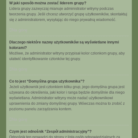
W jaki sposób można zostać liderem grupy?
Lidera grupy zazwyczaj mianuje administrator witryny podczas
tworzenia grupy. Jeśli chcesz utworzyć grupę użytkowników, skontaktuj
się z administratorem, wysyłając do niego prywatną wiadomość.
Na górę
Dlaczego niektóre nazwy użytkowników są wyświetlane innymi
kolorami?
Możliwe, że administrator witryny przypisał kolor członkom grupy, aby
ułatwić identyfikowanie członków tej grupy.
Na górę
Co to jest “Domyślna grupa użytkownika”?
Jeżeli użytkownik jest członkiem kilku grup, jego domyślna grupa jest
używana do określenia, jaki kolor i ranga będzie domyślnie dla niego
wyświetlana. Administrator witryny może nadać użytkownikowi
uprawnienia do zmiany domyślnej grupy. Wówczas można to zrobić z
poziomu panelu zarządzania kontem.
Na górę
Czym jest odnośnik “Zespół administracyjny”?
Odnośnik ten prowadzi do strony z listą osób odpowiedzialnych za