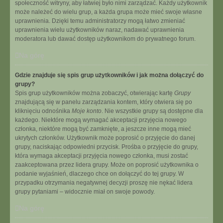
społeczność witryny, aby łatwiej było nimi zarządzać. Każdy użytkownik
może należeć do wielu grup, a każda grupa może mieć swoje własne
uprawnienia. Dzięki temu administratorzy mogą łatwo zmieniać
uprawnienia wielu użytkowników naraz, nadawać uprawnienia
moderatora lub dawać dostęp użytkownikom do prywatnego forum.
Na górę
Gdzie znajduje się spis grup użytkowników i jak można dołączyć do
grupy?
Spis grup użytkowników można zobaczyć, otwierając kartę
Grupy
znajdującą się w panelu zarządzania kontem, który otwiera się po
kliknięciu odnośnika
Moje konto
. Nie wszystkie grupy są dostępne dla
każdego. Niektóre mogą wymagać akceptacji przyjęcia nowego
członka, niektóre mogą być zamknięte, a jeszcze inne mogą mieć
ukrytych członków. Użytkownik może poprosić o przyjęcie do danej
grupy, naciskając odpowiedni przycisk. Prośba o przyjęcie do grupy,
która wymaga akceptacji przyjęcia nowego członka, musi zostać
zaakceptowana przez lidera grupy. Może on poprosić użytkownika o
podanie wyjaśnień, dlaczego chce on dołączyć do tej grupy. W
przypadku otrzymania negatywnej decyzji proszę nie nękać lidera
grupy pytaniami – widocznie miał on swoje powody.
Na górę