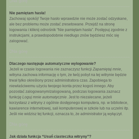
Na górę
Nie pamiętam hasła!
Zachowaj spokój! Twoje hasło wprawdzie nie może zostać odzyskane,
ale bez problemu może zostać zresetowane. Przejdź na stronę
logowania i kliknij odnośnik “Nie pamiętam hasła”. Postępuj zgodnie z
instrukcjami, a prawdopodobnie niedługo znów będziesz móc się
zalogować.
Na górę
Dlaczego następuje automatyczne wylogowanie?
Jeżeli w czasie logowania nie zaznaczysz funkcji
Zapamiętaj mnie
,
witryna zachowa informację o tym, że twój pobyt na tej witrynie będzie
trwał tylko określony przez administratora czas. Zapobiega to
niewłaściwemu użyciu twojego konta przez kogoś innego. Aby
pozostać zalogowanym/zalogowaną, podczas logowania zaznacz
funkcję
Loguj mnie automatycznie
. Jest to niezalecane, jeżeli
korzystasz z witryny z ogólnie dostępnego komputera, np. w bibliotece,
kawiarence internetowej, sali komputerowej w szkole lub na uczelni itp.
Jeśli nie widzisz tej funkcji, oznacza to, że administrator ją wyłączył.
Na górę
Jak działa funkcja “Usuń ciasteczka witryny”?