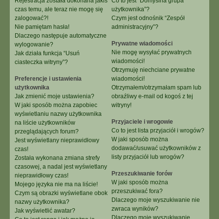
Rejestracja została dokonana jakiś
Co to jest “Domyślna grupa
czas temu, ale teraz nie mogę się
użytkownika”?
zalogować?!
Czym jest odnośnik “Zespół
Nie pamiętam hasła!
administracyjny”?
Dlaczego następuje automatyczne
Prywatne wiadomości
wylogowanie?
Nie mogę wysyłać prywatnych
Jak działa funkcja “Usuń
wiadomości!
ciasteczka witryny”?
Otrzymuję niechciane prywatne
Preferencje i ustawienia
wiadomości!
użytkownika
Otrzymałem/otrzymałam spam lub
Jak zmienić moje ustawienia?
obraźliwy e-mail od kogoś z tej
W jaki sposób można zapobiec
witryny!
wyświetlaniu nazwy użytkownika
Przyjaciele i wrogowie
na liście użytkowników
Co to jest lista przyjaciół i wrogów?
przeglądających forum?
W jaki sposób można
Jest wyświetlany nieprawidłowy
dodawać/usuwać użytkowników z
czas!
listy przyjaciół lub wrogów?
Została wykonana zmiana strefy
czasowej, a nadal jest wyświetlany
Przeszukiwanie forów
nieprawidłowy czas!
W jaki sposób można
Mojego języka nie ma na liście!
przeszukiwać fora?
Czym są obrazki wyświetlane obok
Dlaczego moje wyszukiwanie nie
nazwy użytkownika?
zwraca wyników?
Jak wyświetlić awatar?
Dlaczego moje wyszukiwanie