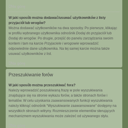
Na górę
W jaki sposób można dodawać/usuwać użytkowników z listy
przyjaciół lub wrogów?
Można dodawać użytkowników na dwa sposoby. Po pierwsze, klikając
w profilu wybranego użytkownika odnośnik
Dodaj do przyjaciół
lub
Dodaj do wrogów
. Po drugie, przejść do panelu zarządzania swoim
kontem i tam na karcie
Przyjaciele i wrogowie
wprowadzić
odpowiednie dane użytkownika. Na tej samej karcie można także
usuwać użytkowników z list.
Na górę
Przeszukiwanie forów
W jaki sposób można przeszukiwać fora?
Należy wprowadzić poszukiwaną frazę w pole wyszukiwania
znajdujące się na stronie wykazu forów, a także stronach forów i
tematów. W celu uzyskania zaawansowanych funkcji wyszukiwania
należy kliknąć odnośnik “Wyszukiwanie zaawansowane” dostępny na
wszystkich stronach witryny. Rozmieszczenie elementów sterujących
mechanizmem wyszukiwania może zależeć od używanego stylu.
Na górę