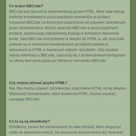
Co to jest BBCode?
BBCode jest specjalną implementacją języka HTML, która daje lepszą
kontrolę formatowania poszczególnych elementów w postach.
Używanie BBCode na forum jest uzależnione od ustawień określanych
przez administratora. Można wyłączyć BBCode w poszczególnych
postach, zaznaczając odpowiednią funkcję w formularzu tworzenia
posta. Sam BBCode jest podobny w składni do HTML-a, ale znaczniki
zawarte są w nawiasach kwadratowych [przykład] zamiast w
używanych w HTML-u nawiasach ostrych <przykład>. Aby uzyskać
więcej informacji o BBCode, zapoznaj się z przewodnikiem dostępnym
ze strony tworzenia posta po kliknięciu odnośnika
BBCode
.
Na górę
Czy można używać języka HTML?
Nie. Nie można używać i przetwarzać znaczników HTML na tej witrynie.
Większość formatowania, które dostarcza HTML, można uzyskać,
używając BBCode.
Na górę
Co to są są emotikony?
Emotikony, zwane też uśmieszkami, to małe obrazki, które mogą być
użyte do wyrażania emocji. Do wyrażania emocji można też stosować