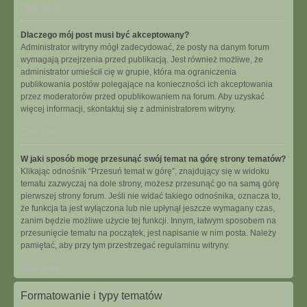
Na górę
Dlaczego mój post musi być akceptowany?
Administrator witryny mógł zadecydować, że posty na danym forum
wymagają przejrzenia przed publikacją. Jest również możliwe, że
administrator umieścił cię w grupie, która ma ograniczenia
publikowania postów polegające na konieczności ich akceptowania
przez moderatorów przed opublikowaniem na forum. Aby uzyskać
więcej informacji, skontaktuj się z administratorem witryny.
Na górę
W jaki sposób mogę przesunąć swój temat na górę strony tematów?
Klikając odnośnik “Przesuń temat w górę”, znajdujący się w widoku
tematu zazwyczaj na dole strony, możesz przesunąć go na samą górę
pierwszej strony forum. Jeśli nie widać takiego odnośnika, oznacza to,
że funkcja ta jest wyłączona lub nie upłynął jeszcze wymagany czas,
zanim będzie możliwe użycie tej funkcji. Innym, łatwym sposobem na
przesunięcie tematu na początek, jest napisanie w nim posta. Należy
pamiętać, aby przy tym przestrzegać regulaminu witryny.
Na górę
Formatowanie i typy tematów