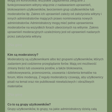
Mogą oni kontrolować wszystkie zagadnienia związane z
funkcjonowaniem witryny włącznie z nadawaniem uprawnień,
blokowaniem użytkowników, tworzeniem grup użytkowników lub
moderatorów itp. Zakres ich uprawnień zależy od założyciela witryny i
innych administratorów mających prawo nominowania nowych
administratorów. Administratorzy mogą mieć pełne uprawnienia
moderatorów na wszystkich forach utworzonych na witrynie. Zakres
uprawnień moderacyjnych uzależniony jest od uprawnień nadanych
przez założyciela witryny.
Na górę
Kim są moderatorzy?
Moderatorzy są użytkownikami albo też grupami użytkowników, których
zadaniem jest codzienne przeglądanie forów. Mają oni możliwość
zmiany treści lub usuwania postów, a także blokowania,
odblokowywania, przenoszenia, usuwania i dzielenia tematów na
forum, które moderują. Z reguły moderatorzy czuwają, aby użytkownicy
pisali na temat oraz nie publikowali niewłaściwych i obraźliwych
materiałów.
Na górę
Co to są grupy użytkowników?
Grupy użytkowników, to grupy, na jakie administratorzy dzielą całą