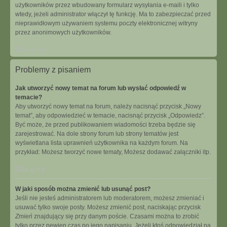
użytkowników przez wbudowany formularz wysyłania e-maili i tylko
wtedy, jeżeli administrator włączył tę funkcję. Ma to zabezpieczać przed
nieprawidłowym używaniem systemu poczty elektronicznej witryny
przez anonimowych użytkowników.
Na górę
Problemy z pisaniem
Jak utworzyć nowy temat na forum lub wysłać odpowiedź w
temacie?
Aby utworzyć nowy temat na forum, należy nacisnąć przycisk „Nowy
temat”, aby odpowiedzieć w temacie, nacisnąć przycisk „Odpowiedz”.
Być może, że przed publikowaniem wiadomości trzeba będzie się
zarejestrować. Na dole strony forum lub strony tematów jest
wyświetlana lista uprawnień użytkownika na każdym forum. Na
przykład: Możesz tworzyć nowe tematy, Możesz dodawać załączniki itp.
Na górę
W jaki sposób można zmienić lub usunąć post?
Jeśli nie jesteś administratorem lub moderatorem, możesz zmieniać i
usuwać tylko swoje posty. Możesz zmienić post, naciskając przycisk
Zmień
znajdujący się przy danym poście. Czasami można to zrobić
tylko przez pewien czas po jego napisaniu. Jeżeli ktoś odpowiedział na