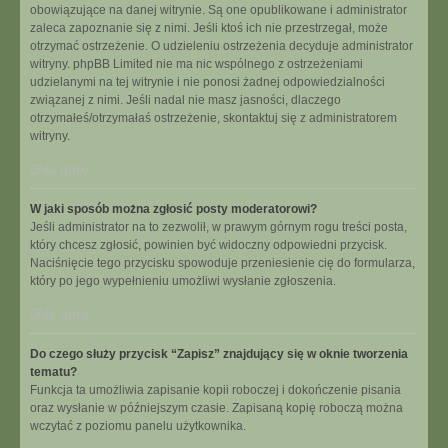
obowiązujące na danej witrynie. Są one opublikowane i administrator
zaleca zapoznanie się z nimi. Jeśli ktoś ich nie przestrzegał, może
otrzymać ostrzeżenie. O udzieleniu ostrzeżenia decyduje administrator
witryny. phpBB Limited nie ma nic wspólnego z ostrzeżeniami
udzielanymi na tej witrynie i nie ponosi żadnej odpowiedzialności
związanej z nimi. Jeśli nadal nie masz jasności, dlaczego
otrzymałeś/otrzymałaś ostrzeżenie, skontaktuj się z administratorem
witryny.
Na górę
W jaki sposób można zgłosić posty moderatorowi?
Jeśli administrator na to zezwolił, w prawym górnym rogu treści posta,
który chcesz zgłosić, powinien być widoczny odpowiedni przycisk.
Naciśnięcie tego przycisku spowoduje przeniesienie cię do formularza,
który po jego wypełnieniu umożliwi wysłanie zgłoszenia.
Na górę
Do czego służy przycisk “Zapisz” znajdujący się w oknie tworzenia
tematu?
Funkcja ta umożliwia zapisanie kopii roboczej i dokończenie pisania
oraz wysłanie w późniejszym czasie. Zapisaną kopię roboczą można
wczytać z poziomu panelu użytkownika.