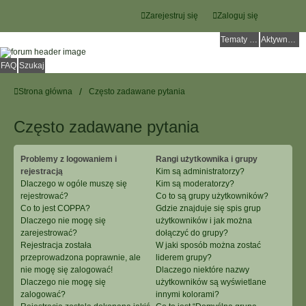
Zarejestruj się
Zaloguj się
Tematy bez odpowiedzi
Aktywne tematy
FAQ
Szukaj
Strona główna
Często zadawane pytania
Często zadawane pytania
Problemy z logowaniem i
Rangi użytkownika i grupy
rejestracją
Kim są administratorzy?
Dlaczego w ogóle muszę się
Kim są moderatorzy?
rejestrować?
Co to są grupy użytkowników?
Co to jest COPPA?
Gdzie znajduje się spis grup
Dlaczego nie mogę się
użytkowników i jak można
zarejestrować?
dołączyć do grupy?
Rejestracja została
W jaki sposób można zostać
przeprowadzona poprawnie, ale
liderem grupy?
nie mogę się zalogować!
Dlaczego niektóre nazwy
Dlaczego nie mogę się
użytkowników są wyświetlane
zalogować?
innymi kolorami?