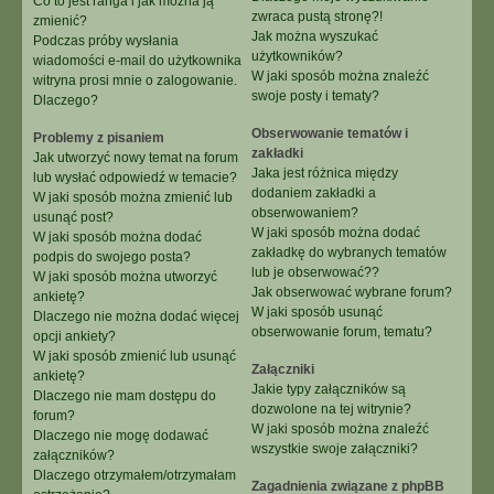
Co to jest ranga i jak można ją
zwraca pustą stronę?!
zmienić?
Jak można wyszukać
Podczas próby wysłania
użytkowników?
wiadomości e-mail do użytkownika
W jaki sposób można znaleźć
witryna prosi mnie o zalogowanie.
swoje posty i tematy?
Dlaczego?
Obserwowanie tematów i
Problemy z pisaniem
zakładki
Jak utworzyć nowy temat na forum
Jaka jest różnica między
lub wysłać odpowiedź w temacie?
dodaniem zakładki a
W jaki sposób można zmienić lub
obserwowaniem?
usunąć post?
W jaki sposób można dodać
W jaki sposób można dodać
zakładkę do wybranych tematów
podpis do swojego posta?
lub je obserwować??
W jaki sposób można utworzyć
Jak obserwować wybrane forum?
ankietę?
W jaki sposób usunąć
Dlaczego nie można dodać więcej
obserwowanie forum, tematu?
opcji ankiety?
W jaki sposób zmienić lub usunąć
Załączniki
ankietę?
Jakie typy załączników są
Dlaczego nie mam dostępu do
dozwolone na tej witrynie?
forum?
W jaki sposób można znaleźć
Dlaczego nie mogę dodawać
wszystkie swoje załączniki?
załączników?
Dlaczego otrzymałem/otrzymałam
Zagadnienia związane z phpBB