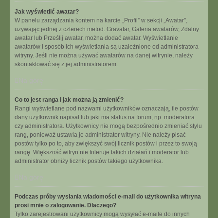
Jak wyświetlić awatar?
W panelu zarządzania kontem na karcie „Profil” w sekcji „Awatar”,
używając jednej z czterech metod: Gravatar, Galeria awatarów, Zdalny
awatar lub Prześlij awatar, można dodać awatar. Wyświetlanie
awatarów i sposób ich wyświetlania są uzależnione od administratora
witryny. Jeśli nie można używać awatarów na danej witrynie, należy
skontaktować się z jej administratorem.
Na górę
Co to jest ranga i jak można ją zmienić?
Rangi wyświetlane pod nazwami użytkowników oznaczają, ile postów
dany użytkownik napisał lub jaki ma status na forum, np. moderatora
czy administratora. Użytkownicy nie mogą bezpośrednio zmieniać stylu
rang, ponieważ ustawia je administrator witryny. Nie należy pisać
postów tylko po to, aby zwiększyć swój licznik postów i przez to swoją
rangę. Większość witryn nie toleruje takich działań i moderator lub
administrator obniży licznik postów takiego użytkownika.
Na górę
Podczas próby wysłania wiadomości e-mail do użytkownika witryna
prosi mnie o zalogowanie. Dlaczego?
Tylko zarejestrowani użytkownicy mogą wysyłać e-maile do innych