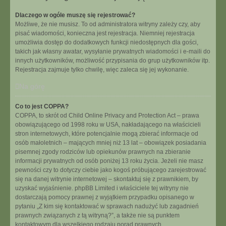
Dlaczego w ogóle muszę się rejestrować?
Możliwe, że nie musisz. To od administratora witryny zależy czy, aby
pisać wiadomości, konieczna jest rejestracja. Niemniej rejestracja
umożliwia dostęp do dodatkowych funkcji niedostępnych dla gości,
takich jak własny awatar, wysyłanie prywatnych wiadomości i e-maili do
innych użytkowników, możliwość przypisania do grup użytkowników itp.
Rejestracja zajmuje tylko chwilę, więc zaleca się jej wykonanie.
Na górę
Co to jest COPPA?
COPPA, to skrót od Child Online Privacy and Protection Act – prawa
obowiązującego od 1998 roku w USA, nakładającego na właścicieli
stron internetowych, które potencjalnie mogą zbierać informacje od
osób małoletnich – mających mniej niż 13 lat – obowiązek posiadania
pisemnej zgody rodziców lub opiekunów prawnych na zbieranie
informacji prywatnych od osób poniżej 13 roku życia. Jeżeli nie masz
pewności czy to dotyczy ciebie jako kogoś próbującego zarejestrować
się na danej witrynie internetowej – skontaktuj się z prawnikiem, by
uzyskać wyjaśnienie. phpBB Limited i właściciele tej witryny nie
dostarczają pomocy prawnej z wyjątkiem przypadku opisanego w
pytaniu „Z kim się kontaktować w sprawach nadużyć lub zagadnień
prawnych związanych z tą witryną?”, a także nie są punktem
kontaktowym dla wszelkiego rodzaju porad prawnych.