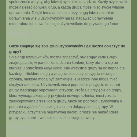
społeczność witryny, aby łatwiej było nimi zarządzać. Każdy użytkownik
może należeć do wielu grup, a każda grupa może mieć swoje własne
uprawnienia. Dzięki temu administratorzy mogą łatwo zmieniać
uprawnienia wielu użytkowników naraz, nadawać uprawnienia
moderatora lub dawać dostęp użytkownikom do prywatnego forum.
Na górę
Gdzie znajduje się spis grup użytkowników i jak można dołączyć do
grupy?
Spis grup użytkowników można zobaczyć, otwierając kartę
Grupy
znajdującą się w panelu zarządzania kontem, który otwiera się po
kliknięciu odnośnika
Moje konto
. Nie wszystkie grupy są dostępne dla
każdego. Niektóre mogą wymagać akceptacji przyjęcia nowego
członka, niektóre mogą być zamknięte, a jeszcze inne mogą mieć
ukrytych członków. Użytkownik może poprosić o przyjęcie do danej
grupy, naciskając odpowiedni przycisk. Prośba o przyjęcie do grupy,
która wymaga akceptacji przyjęcia nowego członka, musi zostać
zaakceptowana przez lidera grupy. Może on poprosić użytkownika o
podanie wyjaśnień, dlaczego chce on dołączyć do tej grupy. W
przypadku otrzymania negatywnej decyzji proszę nie nękać lidera
grupy pytaniami – widocznie miał on swoje powody.
Na górę