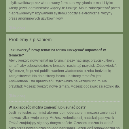
użytkowników przez wbudowany formularz wysyłania e-maili i tylko
wtedy, jeżeli administrator włączył tę funkcję. Ma to zabezpieczać przed
nieprawidłowym używaniem systemu poczty elektronicznej witryny
przez anonimowych użytkowników.
Na górę
Problemy z pisaniem
Jak utworzyć nowy temat na forum lub wysłać odpowiedź w
temacie?
Aby utworzyć nowy temat na forum, należy nacisnąć przycisk „Nowy
temat”, aby odpowiedzieć w temacie, nacisnąć przycisk „Odpowiedz”.
Być może, że przed publikowaniem wiadomości trzeba będzie się
zarejestrować. Na dole strony forum lub strony tematów jest
wyświetlana lista uprawnień użytkownika na każdym forum. Na
przykład: Możesz tworzyć nowe tematy, Możesz dodawać załączniki itp.
Na górę
W jaki sposób można zmienić lub usunąć post?
Jeśli nie jesteś administratorem lub moderatorem, możesz zmieniać i
usuwać tylko swoje posty. Możesz zmienić post, naciskając przycisk
Zmień
znajdujący się przy danym poście. Czasami można to zrobić
tylko przez pewien czas po jego napisaniu. Jeżeli ktoś odpowiedział na