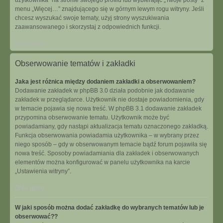
użytkownika” na stronie swojego profilu lub wybierając „Twoje posty” z
menu „Więcej…” znajdującego się w górnym lewym rogu witryny. Jeśli
chcesz wyszukać swoje tematy, użyj strony wyszukiwania
zaawansowanego i skorzystaj z odpowiednich funkcji.
Na górę
Obserwowanie tematów i zakładki
Jaka jest różnica między dodaniem zakładki a obserwowaniem?
Dodawanie zakładek w phpBB 3.0 działa podobnie jak dodawanie
zakładek w przeglądarce. Użytkownik nie dostaje powiadomienia, gdy
w temacie pojawia się nowa treść. W phpBB 3.1 dodawanie zakładek
przypomina obserwowanie tematu. Użytkownik może być
powiadamiany, gdy nastąpi aktualizacja tematu oznaczonego zakładką.
Funkcja obserwowania powiadamia użytkownika – w wybrany przez
niego sposób – gdy w obserwowanym temacie bądź forum pojawiła się
nowa treść. Sposoby powiadamiania dla zakładek i obserwowanych
elementów można konfigurować w panelu użytkownika na karcie
„Ustawienia witryny”.
Na górę
W jaki sposób można dodać zakładkę do wybranych tematów lub je
obserwować??