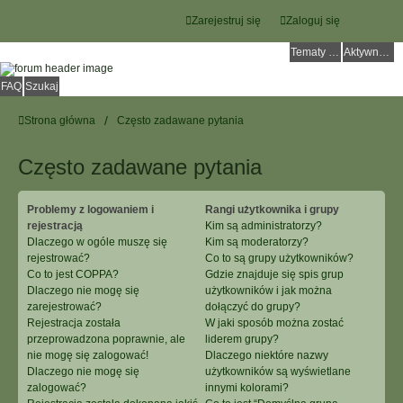
Zarejestruj się
Zaloguj się
Tematy bez odpowiedzi
Aktywne tematy
FAQ
Szukaj
Strona główna
Często zadawane pytania
Często zadawane pytania
Problemy z logowaniem i
Rangi użytkownika i grupy
rejestracją
Kim są administratorzy?
Dlaczego w ogóle muszę się
Kim są moderatorzy?
rejestrować?
Co to są grupy użytkowników?
Co to jest COPPA?
Gdzie znajduje się spis grup
Dlaczego nie mogę się
użytkowników i jak można
zarejestrować?
dołączyć do grupy?
Rejestracja została
W jaki sposób można zostać
przeprowadzona poprawnie, ale
liderem grupy?
nie mogę się zalogować!
Dlaczego niektóre nazwy
Dlaczego nie mogę się
użytkowników są wyświetlane
zalogować?
innymi kolorami?