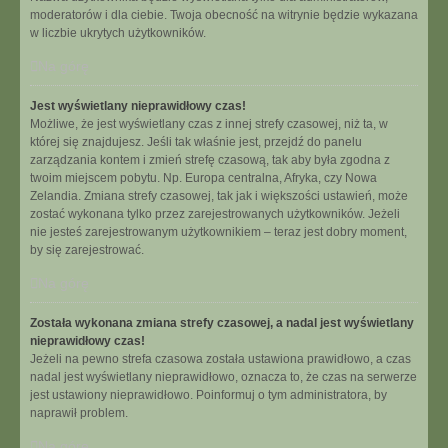
moderatorów i dla ciebie. Twoja obecność na witrynie będzie wykazana
w liczbie ukrytych użytkowników.
Na górę
Jest wyświetlany nieprawidłowy czas!
Możliwe, że jest wyświetlany czas z innej strefy czasowej, niż ta, w
której się znajdujesz. Jeśli tak właśnie jest, przejdź do panelu
zarządzania kontem i zmień strefę czasową, tak aby była zgodna z
twoim miejscem pobytu. Np. Europa centralna, Afryka, czy Nowa
Zelandia. Zmiana strefy czasowej, tak jak i większości ustawień, może
zostać wykonana tylko przez zarejestrowanych użytkowników. Jeżeli
nie jesteś zarejestrowanym użytkownikiem – teraz jest dobry moment,
by się zarejestrować.
Na górę
Została wykonana zmiana strefy czasowej, a nadal jest wyświetlany
nieprawidłowy czas!
Jeżeli na pewno strefa czasowa została ustawiona prawidłowo, a czas
nadal jest wyświetlany nieprawidłowo, oznacza to, że czas na serwerze
jest ustawiony nieprawidłowo. Poinformuj o tym administratora, by
naprawił problem.
Na górę