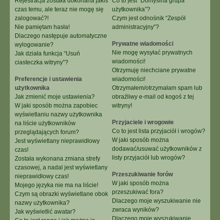
Rejestracja została dokonana jakiś
Co to jest “Domyślna grupa
czas temu, ale teraz nie mogę się
użytkownika”?
zalogować?!
Czym jest odnośnik “Zespół
Nie pamiętam hasła!
administracyjny”?
Dlaczego następuje automatyczne
Prywatne wiadomości
wylogowanie?
Nie mogę wysyłać prywatnych
Jak działa funkcja “Usuń
wiadomości!
ciasteczka witryny”?
Otrzymuję niechciane prywatne
Preferencje i ustawienia
wiadomości!
użytkownika
Otrzymałem/otrzymałam spam lub
Jak zmienić moje ustawienia?
obraźliwy e-mail od kogoś z tej
W jaki sposób można zapobiec
witryny!
wyświetlaniu nazwy użytkownika
Przyjaciele i wrogowie
na liście użytkowników
Co to jest lista przyjaciół i wrogów?
przeglądających forum?
W jaki sposób można
Jest wyświetlany nieprawidłowy
dodawać/usuwać użytkowników z
czas!
listy przyjaciół lub wrogów?
Została wykonana zmiana strefy
czasowej, a nadal jest wyświetlany
Przeszukiwanie forów
nieprawidłowy czas!
W jaki sposób można
Mojego języka nie ma na liście!
przeszukiwać fora?
Czym są obrazki wyświetlane obok
Dlaczego moje wyszukiwanie nie
nazwy użytkownika?
zwraca wyników?
Jak wyświetlić awatar?
Dlaczego moje wyszukiwanie