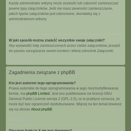
Każdy administrator witryny może zezwolić lub zabronić zamieszczać
pewne typy załączników. Jeśli nie masz pewności zamieszczanie,
jakich typów załączników jest zabronione, skontaktuj się z
administratorem witryny.
Na górę
W jaki sposób można znaleźć wszystkie swoje załączniki?
Aby wyświetlić listę zamieszczonych przez ciebie załączników, przejdź
do panelu zarządzania swoim kontem i kliknij odnośnik
Załączniki
.
Na górę
Zagadnienia związane z phpBB
Kto jest autorem tego oprogramowania?
Prawa autorskie do tego oprogramowania w jego niezmodyfikowanej
formie, ma
phpBB Limited
. Jest ono publikowane na licencji GNU
General Public License wersja 2 (GPL-2.0), co w praktyce oznacza, że
może być bez ograniczeń dystrybuowane. Więcej na ten temat dowiesz
się na stronie
About phpBB
.
Na górę
Dlaczego funkcja X nie jest dostępna?