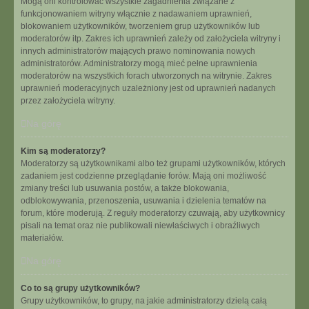
Mogą oni kontrolować wszystkie zagadnienia związane z
funkcjonowaniem witryny włącznie z nadawaniem uprawnień,
blokowaniem użytkowników, tworzeniem grup użytkowników lub
moderatorów itp. Zakres ich uprawnień zależy od założyciela witryny i
innych administratorów mających prawo nominowania nowych
administratorów. Administratorzy mogą mieć pełne uprawnienia
moderatorów na wszystkich forach utworzonych na witrynie. Zakres
uprawnień moderacyjnych uzależniony jest od uprawnień nadanych
przez założyciela witryny.
Na górę
Kim są moderatorzy?
Moderatorzy są użytkownikami albo też grupami użytkowników, których
zadaniem jest codzienne przeglądanie forów. Mają oni możliwość
zmiany treści lub usuwania postów, a także blokowania,
odblokowywania, przenoszenia, usuwania i dzielenia tematów na
forum, które moderują. Z reguły moderatorzy czuwają, aby użytkownicy
pisali na temat oraz nie publikowali niewłaściwych i obraźliwych
materiałów.
Na górę
Co to są grupy użytkowników?
Grupy użytkowników, to grupy, na jakie administratorzy dzielą całą