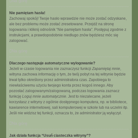
Na górę
Nie pamiętam hasła!
Zachowaj spokój! Twoje hasło wprawdzie nie może zostać odzyskane,
ale bez problemu może zostać zresetowane. Przejdź na stronę
logowania i kliknij odnośnik “Nie pamiętam hasła”. Postępuj zgodnie z
instrukcjami, a prawdopodobnie niedługo znów będziesz móc się
zalogować.
Na górę
Dlaczego następuje automatyczne wylogowanie?
Jeżeli w czasie logowania nie zaznaczysz funkcji
Zapamiętaj mnie
,
witryna zachowa informację o tym, że twój pobyt na tej witrynie będzie
trwał tylko określony przez administratora czas. Zapobiega to
niewłaściwemu użyciu twojego konta przez kogoś innego. Aby
pozostać zalogowanym/zalogowaną, podczas logowania zaznacz
funkcję
Loguj mnie automatycznie
. Jest to niezalecane, jeżeli
korzystasz z witryny z ogólnie dostępnego komputera, np. w bibliotece,
kawiarence internetowej, sali komputerowej w szkole lub na uczelni itp.
Jeśli nie widzisz tej funkcji, oznacza to, że administrator ją wyłączył.
Na górę
Jak działa funkcja “Usuń ciasteczka witryny”?