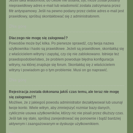
Jeżeli taka wiadomość do ciebie nie dotarła, być może został podany
nieprawidłowy adres e-mail lub wiadomość została zatrzymana przez
filtr antyspamowy. Jeśli na pewno podany przez ciebie adres e-mail jest
prawidłowy, spróbuj skontaktować się z administratorem.
Na górę
Dlaczego nie mogę się zalogować?
Powodów może być kilka. Po pierwsze sprawdź, czy twoja nazwa
użytkownika i hasło są prawidłowe. Jeżeli są prawidłowe, skontaktuj się
z właścicielem witryny i zapytaj, czy cię nie zablokowano. Istnieje też
prawdopodobieństwo, że problem powoduje błędna konfiguracja
witryny, na której znajduje się forum. Skontaktuj się z właścicielem
witryny i powiadom go o tym problemie. Musi on go naprawić.
Na górę
Rejestracja została dokonana jakiś czas temu, ale teraz nie mogę
się zalogować?!
Możliwe, że z jakiegoś powodu administrator dezaktywował lub usunął
twoje konto. Wiele witryn, aby zmniejszyć rozmiar bazy danych,
cyklicznie usuwa użytkowników, którzy nic nie pisali przez dłuższy czas.
Jeśli tak się stało, spróbuj zarejestrować się ponownie i bądź bardziej
aktywnym i zaangażowanym w dyskusje użytkownikiem.