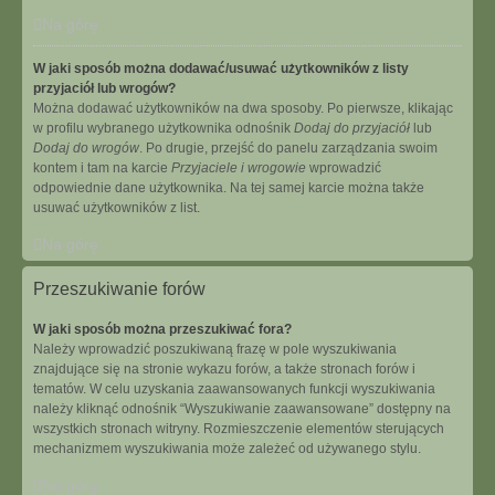
Na górę
W jaki sposób można dodawać/usuwać użytkowników z listy
przyjaciół lub wrogów?
Można dodawać użytkowników na dwa sposoby. Po pierwsze, klikając
w profilu wybranego użytkownika odnośnik
Dodaj do przyjaciół
lub
Dodaj do wrogów
. Po drugie, przejść do panelu zarządzania swoim
kontem i tam na karcie
Przyjaciele i wrogowie
wprowadzić
odpowiednie dane użytkownika. Na tej samej karcie można także
usuwać użytkowników z list.
Na górę
Przeszukiwanie forów
W jaki sposób można przeszukiwać fora?
Należy wprowadzić poszukiwaną frazę w pole wyszukiwania
znajdujące się na stronie wykazu forów, a także stronach forów i
tematów. W celu uzyskania zaawansowanych funkcji wyszukiwania
należy kliknąć odnośnik “Wyszukiwanie zaawansowane” dostępny na
wszystkich stronach witryny. Rozmieszczenie elementów sterujących
mechanizmem wyszukiwania może zależeć od używanego stylu.
Na górę