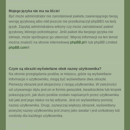
Mojego języka nie ma na liście!
Być może administrator nie zainstalował pakietu zawierającego twoją
wersję językową albo nikt jeszcze nie przetłumaczył phpBB3 na twój
język. Zapytaj administratora witryny czy może zainstalować pakiet
językowy, którego potrzebujesz. Jeśli pakiet dla twojego języka nie
istnieje, może spróbujesz go utworzyć. Więcej informacji na ten temat
można znaleźć na stronie internetowej
phpBB.pl
® lub phpBB Limited
phpBB.com
®
Na górę
Czym są obrazki wyświetlane obok nazwy użytkownika?
Na stronie przeglądania postów, w miejscu, gdzie są wyświetlane
informacje o użytkowniku, mogą być wyświetlane dwa obrazki.
Pierwszy obrazek jest skojarzony z rangą użytkownika. W zależności
od używanego stylu jest on w formie gwiazdek, kwadracików lub kropek
pokazujących, jak dużo postów zostało napisanych przez użytkownika
lub jaki jest jego status na tej witrynie. Jest on wyświetlany poniżej
nazwy użytkownika. Drugi, zazwyczaj większy obrazek, wyświetlany
powyżej nazwy użytkownika jest znany jako awatar i jest unikatowy lub
osobisty dla każdego użytkownika.
Na górę