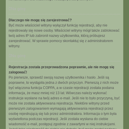
Na górę
Dlaczego nie mogę się zarejestrować?
Być może właściciel witryny wyłączył funkcję rejestracji, aby nie
rejestrowały się nowe osoby. Właściciel witryny mógł także zablokować
twój adres IP lub zabronił nazwy użytkownika, którą próbujesz
zarejestrować. W sprawie pomocy skontaktuj się z administratorem
witryny.
Na górę
Rejestracja została przeprowadzona poprawnie, ale nie mogę się
zalogować!
Po pierwsze, sprawdź swoją nazwę użytkownika i hasło. Jeśli są
poprawne, to wystąpiła jedna z dwóch przyczyn. Pierwszą z nich może
być włączona funkcja COPPA, a w czasie rejestracji została podana
informacja, że masz mniej niż 13 lat. Wówczas należy wykonać
instrukcje wysłane na twój adres e-mail. Jeśli nie to było przyczyną, być
może nie została aktywowana rejestracja. Niektóre witryny przed
pierwszym zalogowaniem wymagają aktywowania rejestracji przez
osobę rejestrującą się lub przez administratora. Informacja o tym była
wyświetlona podczas rejestracji. Jeśli została wysłana do ciebie
wiadomość e-mail, postępuj zgodnie z zawartymi w niej instrukcjami.