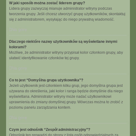
W jaki sposób można zostać liderem grupy?
Lidera grupy zazwyczaj mianuje administrator witryny podczas
tworzenia grupy. Jeśli chcesz utworzyć grupę użytkowników, skontaktuj
się z administratorem, wysyłając do niego prywatną wiadomość.
Na górę
Dlaczego niektóre nazwy użytkowników są wyświetlane innymi
kolorami?
Możliwe, że administrator witryny przypisał kolor członkom grupy, aby
ułatwić identyfikowanie członków tej grupy.
Na górę
Co to jest “Domyślna grupa użytkownika”?
Jeżeli użytkownik jest członkiem kilku grup, jego domyślna grupa jest
używana do określenia, jaki kolor i ranga będzie domyślnie dla niego
wyświetlana. Administrator witryny może nadać użytkownikowi
uprawnienia do zmiany domyślnej grupy. Wówczas można to zrobić z
poziomu panelu zarządzania kontem.
Na górę
Czym jest odnośnik “Zespół administracyjny”?
Odnośnik ten prowadzi do strony z listą osób odpowiedzialnych za