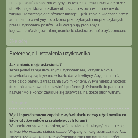
Funkcja “Usuń ciasteczka witryny” usuwa ciasteczka utworzone przez
phpBB dzięki, którym użytkownik jest autoryzowany i logowany do
witryny. Dostarczają one również funkcję – jeśli została włączona przez
administratora witryny – śledzenia przeczytanych i nieprzeczytanych
przez użytkownika postów. Jeśli występują problemy z
logowaniem/wylogowaniem, usunięcie ciasteczek może być pomocne.
Na górę
Preferencje i ustawienia użytkownika
Jak zmienić moje ustawienia?
Jeżeli jesteś zarejestrowanym użytkownikiem, wszystkie twoje
ustawienia są zapisywane w bazie danych witryny. Aby je zmienić,
przejdź do panelu zarządzania swoim kontem. W tym miejscu możesz
dokonać zmian swoich ustawień i preferencji. Odnośnik do panelu o
nazwie “Moje konto” znajduje się zazwyczaj na górze stron witryny.
Na górę
W jaki sposób można zapobiec wyświetlaniu nazwy użytkownika na
liście użytkowników przeglądających forum?
W panelu zarządzania kontem, w “Ustawieniach witryny” znajduje się
funkcja
Nie pokazuj statusu online
. Włącz tę funkcję, zaznaczając
Tak
.
Nazwa użytkownika będzie wyświetlana tylko dla administratorów,