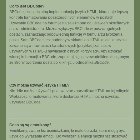
Co to jest BBCode?
BBCode jest specjalną implementacją języka HTML, która daje lepszą
kontrolę formatowania poszczególnych elementów w postach.
Używanie BBCode na forum jest uzależnione od ustawień określanych
przez administratora. Można wyłączyć BBCode w poszczególnych
postach, zaznaczając odpowiednią funkcję w formularzu tworzenia
posta. Sam BBCode jest podobny w składni do HTML-a, ale znaczniki
zawarte są w nawiasach kwadratowych [przykład] zamiast w
używanych w HTML-u nawiasach ostrych <przykład>. Aby uzyskać
więcej informacji o BBCode, zapoznaj się z przewodnikiem dostępnym
ze strony tworzenia posta po kliknięciu odnośnika
BBCode
.
Na górę
Czy można używać języka HTML?
Nie. Nie można używać i przetwarzać znaczników HTML na tej witrynie.
Większość formatowania, które dostarcza HTML, można uzyskać,
używając BBCode.
Na górę
Co to są są emotikony?
Emotikony, zwane też uśmieszkami, to małe obrazki, które mogą być
użyte do wyrażania emocji. Do wyrażania emocji można też stosować