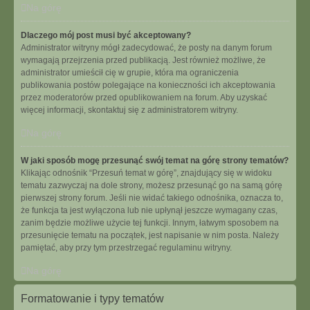
Na górę
Dlaczego mój post musi być akceptowany?
Administrator witryny mógł zadecydować, że posty na danym forum
wymagają przejrzenia przed publikacją. Jest również możliwe, że
administrator umieścił cię w grupie, która ma ograniczenia
publikowania postów polegające na konieczności ich akceptowania
przez moderatorów przed opublikowaniem na forum. Aby uzyskać
więcej informacji, skontaktuj się z administratorem witryny.
Na górę
W jaki sposób mogę przesunąć swój temat na górę strony tematów?
Klikając odnośnik “Przesuń temat w górę”, znajdujący się w widoku
tematu zazwyczaj na dole strony, możesz przesunąć go na samą górę
pierwszej strony forum. Jeśli nie widać takiego odnośnika, oznacza to,
że funkcja ta jest wyłączona lub nie upłynął jeszcze wymagany czas,
zanim będzie możliwe użycie tej funkcji. Innym, łatwym sposobem na
przesunięcie tematu na początek, jest napisanie w nim posta. Należy
pamiętać, aby przy tym przestrzegać regulaminu witryny.
Na górę
Formatowanie i typy tematów