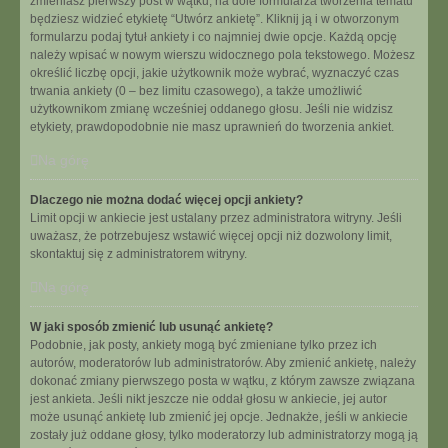
zmieniasz pierwszy post w wątku, na dole formularza tworzenia tematu
będziesz widzieć etykietę “Utwórz ankietę”. Kliknij ją i w otworzonym
formularzu podaj tytuł ankiety i co najmniej dwie opcje. Każdą opcję
należy wpisać w nowym wierszu widocznego pola tekstowego. Możesz
określić liczbę opcji, jakie użytkownik może wybrać, wyznaczyć czas
trwania ankiety (0 – bez limitu czasowego), a także umożliwić
użytkownikom zmianę wcześniej oddanego głosu. Jeśli nie widzisz
etykiety, prawdopodobnie nie masz uprawnień do tworzenia ankiet.
Na górę
Dlaczego nie można dodać więcej opcji ankiety?
Limit opcji w ankiecie jest ustalany przez administratora witryny. Jeśli
uważasz, że potrzebujesz wstawić więcej opcji niż dozwolony limit,
skontaktuj się z administratorem witryny.
Na górę
W jaki sposób zmienić lub usunąć ankietę?
Podobnie, jak posty, ankiety mogą być zmieniane tylko przez ich
autorów, moderatorów lub administratorów. Aby zmienić ankietę, należy
dokonać zmiany pierwszego posta w wątku, z którym zawsze związana
jest ankieta. Jeśli nikt jeszcze nie oddał głosu w ankiecie, jej autor
może usunąć ankietę lub zmienić jej opcje. Jednakże, jeśli w ankiecie
zostały już oddane głosy, tylko moderatorzy lub administratorzy mogą ją