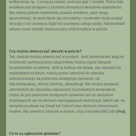
krótkie kody, np. :) oznacza radość, podczas gdy :( smutek. Pełna lista
emotikon jest dostępna z poziomu formularza tworzenia wiadomości.
Nie należy jednak nadmiernie używać emotikon, gdyż mogą
spowodować, że post stanie się nieczytelny i moderator może podjąć
decyzję o ich usunięciu bądź też usunięciu całego posta. Administrator
witryny może określić dopuszczalny limit emotikon w poście.
Na górę
Czy można umieszczać obrazki w poście?
Tak, obrazki można umieszczać w postach. Jeśli administrator włączył
możliwość zamieszczania załączników, można wgrać obrazek
bezpośrednio na witrynę. Jeśli ta funkcja nie działa, aby obrazek był
wyświetlany na forum, należy podać odnośnik do obrazka
umieszczonego na publicznie dostępnym serwerze, np.
http://www.jakas_strona.com/moj_obrazek.gif. Nie można podawać
odnośników do obrazków zapisanych na prywatnym komputerze,
chyba że jest publicznie dostępnym serwerem ani do obrazków
znajdujących się na stronach wymagających autoryzacji, takich jak, np.
skrzynki pocztowe na Gmail lub Yahoo! oraz stronach chronionych
hasłem. Aby umieścić obrazek w poście, użyj znacznika BBCode
[img]
.
Na górę
Co to są ogłoszenia globalne?