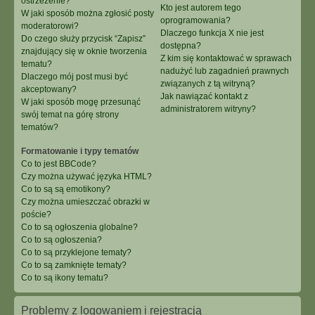
ostrzeżenie?
Kto jest autorem tego
W jaki sposób można zgłosić posty
oprogramowania?
moderatorowi?
Dlaczego funkcja X nie jest
Do czego służy przycisk “Zapisz”
dostępna?
znajdujący się w oknie tworzenia
Z kim się kontaktować w sprawach
tematu?
nadużyć lub zagadnień prawnych
Dlaczego mój post musi być
związanych z tą witryną?
akceptowany?
Jak nawiązać kontakt z
W jaki sposób mogę przesunąć
administratorem witryny?
swój temat na górę strony
tematów?
Formatowanie i typy tematów
Co to jest BBCode?
Czy można używać języka HTML?
Co to są są emotikony?
Czy można umieszczać obrazki w
poście?
Co to są ogłoszenia globalne?
Co to są ogłoszenia?
Co to są przyklejone tematy?
Co to są zamknięte tematy?
Co to są ikony tematu?
Problemy z logowaniem i rejestracją