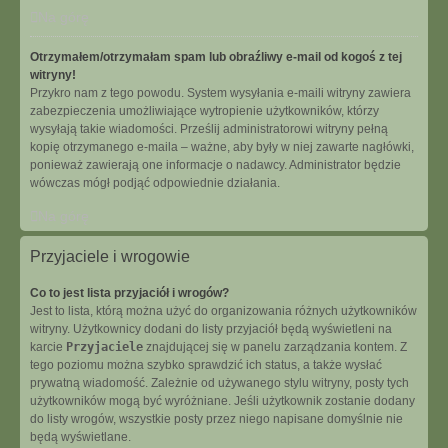
Na górę
Otrzymałem/otrzymałam spam lub obraźliwy e-mail od kogoś z tej
witryny!
Przykro nam z tego powodu. System wysyłania e-maili witryny zawiera
zabezpieczenia umożliwiające wytropienie użytkowników, którzy
wysyłają takie wiadomości. Prześlij administratorowi witryny pełną
kopię otrzymanego e-maila – ważne, aby były w niej zawarte nagłówki,
ponieważ zawierają one informacje o nadawcy. Administrator będzie
wówczas mógł podjąć odpowiednie działania.
Na górę
Przyjaciele i wrogowie
Co to jest lista przyjaciół i wrogów?
Jest to lista, którą można użyć do organizowania różnych użytkowników
witryny. Użytkownicy dodani do listy przyjaciół będą wyświetleni na
karcie
Przyjaciele
znajdującej się w panelu zarządzania kontem. Z
tego poziomu można szybko sprawdzić ich status, a także wysłać
prywatną wiadomość. Zależnie od używanego stylu witryny, posty tych
użytkowników mogą być wyróżniane. Jeśli użytkownik zostanie dodany
do listy wrogów, wszystkie posty przez niego napisane domyślnie nie
będą wyświetlane.