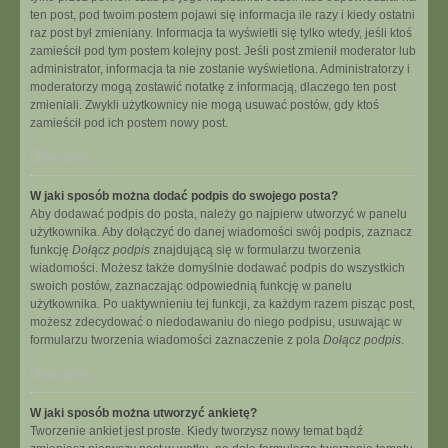
ten post, pod twoim postem pojawi się informacja ile razy i kiedy ostatni
raz post był zmieniany. Informacja ta wyświetli się tylko wtedy, jeśli ktoś
zamieścił pod tym postem kolejny post. Jeśli post zmienił moderator lub
administrator, informacja ta nie zostanie wyświetlona. Administratorzy i
moderatorzy mogą zostawić notatkę z informacją, dlaczego ten post
zmieniali. Zwykli użytkownicy nie mogą usuwać postów, gdy ktoś
zamieścił pod ich postem nowy post.
Na górę
W jaki sposób można dodać podpis do swojego posta?
Aby dodawać podpis do posta, należy go najpierw utworzyć w panelu
użytkownika. Aby dołączyć do danej wiadomości swój podpis, zaznacz
funkcję
Dołącz podpis
znajdującą się w formularzu tworzenia
wiadomości. Możesz także domyślnie dodawać podpis do wszystkich
swoich postów, zaznaczając odpowiednią funkcję w panelu
użytkownika. Po uaktywnieniu tej funkcji, za każdym razem pisząc post,
możesz zdecydować o niedodawaniu do niego podpisu, usuwając w
formularzu tworzenia wiadomości zaznaczenie z pola
Dołącz podpis
.
Na górę
W jaki sposób można utworzyć ankietę?
Tworzenie ankiet jest proste. Kiedy tworzysz nowy temat bądź