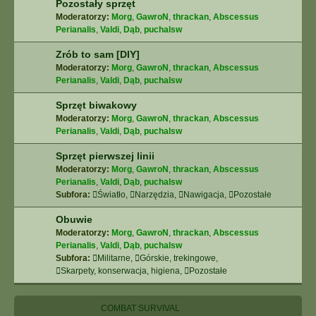
Pozostały sprzęt
Moderatorzy:
Morg
,
GawroN
,
thrackan
,
Abscessus
Perianalis
,
Valdi
,
Dąb
,
puchalsw
Zrób to sam [DIY]
Moderatorzy:
Morg
,
GawroN
,
thrackan
,
Abscessus
Perianalis
,
Valdi
,
Dąb
,
puchalsw
Sprzęt biwakowy
Moderatorzy:
Morg
,
GawroN
,
thrackan
,
Abscessus
Perianalis
,
Valdi
,
Dąb
,
puchalsw
Sprzęt pierwszej linii
Moderatorzy:
Morg
,
GawroN
,
thrackan
,
Abscessus
Perianalis
,
Valdi
,
Dąb
,
puchalsw
Subfora:
Światło
,
Narzędzia
,
Nawigacja
,
Pozostałe
Obuwie
Moderatorzy:
Morg
,
GawroN
,
thrackan
,
Abscessus
Perianalis
,
Valdi
,
Dąb
,
puchalsw
Subfora:
Militarne
,
Górskie, trekingowe
,
Skarpety, konserwacja, higiena
,
Pozostałe
COMBAT SURVIVAL