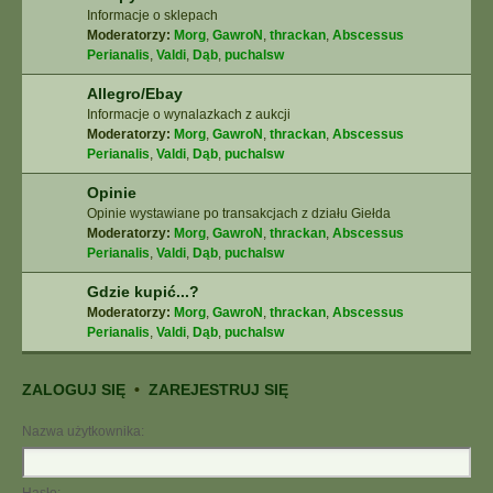
Informacje o sklepach
Moderatorzy:
Morg
,
GawroN
,
thrackan
,
Abscessus
Perianalis
,
Valdi
,
Dąb
,
puchalsw
Allegro/Ebay
Informacje o wynalazkach z aukcji
Moderatorzy:
Morg
,
GawroN
,
thrackan
,
Abscessus
Perianalis
,
Valdi
,
Dąb
,
puchalsw
Opinie
Opinie wystawiane po transakcjach z działu Giełda
Moderatorzy:
Morg
,
GawroN
,
thrackan
,
Abscessus
Perianalis
,
Valdi
,
Dąb
,
puchalsw
Gdzie kupić...?
Moderatorzy:
Morg
,
GawroN
,
thrackan
,
Abscessus
Perianalis
,
Valdi
,
Dąb
,
puchalsw
ZALOGUJ SIĘ
•
ZAREJESTRUJ SIĘ
Nazwa użytkownika: