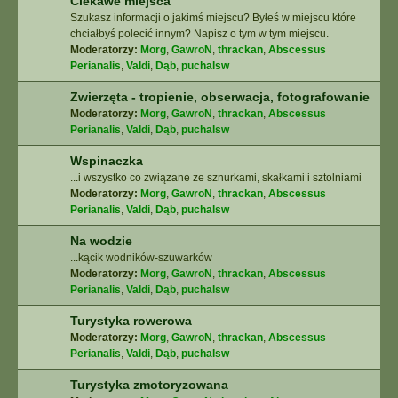
Ciekawe miejsca
Szukasz informacji o jakimś miejscu? Byłeś w miejscu które
chciałbyś polecić innym? Napisz o tym w tym miejscu.
Moderatorzy:
Morg
,
GawroN
,
thrackan
,
Abscessus
Perianalis
,
Valdi
,
Dąb
,
puchalsw
Zwierzęta - tropienie, obserwacja, fotografowanie
Moderatorzy:
Morg
,
GawroN
,
thrackan
,
Abscessus
Perianalis
,
Valdi
,
Dąb
,
puchalsw
Wspinaczka
...i wszystko co związane ze sznurkami, skałkami i sztolniami
Moderatorzy:
Morg
,
GawroN
,
thrackan
,
Abscessus
Perianalis
,
Valdi
,
Dąb
,
puchalsw
Na wodzie
...kącik wodników-szuwarków
Moderatorzy:
Morg
,
GawroN
,
thrackan
,
Abscessus
Perianalis
,
Valdi
,
Dąb
,
puchalsw
Turystyka rowerowa
Moderatorzy:
Morg
,
GawroN
,
thrackan
,
Abscessus
Perianalis
,
Valdi
,
Dąb
,
puchalsw
Turystyka zmotoryzowana