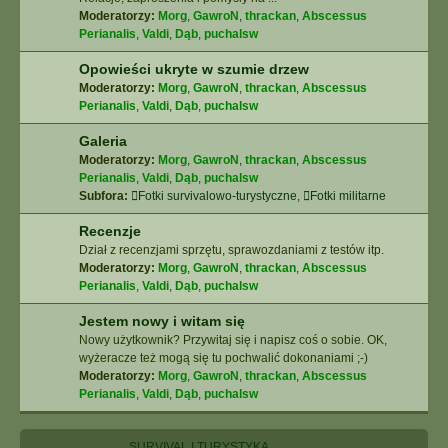
Moderatorzy:
Morg
,
GawroN
,
thrackan
,
Abscessus
Perianalis
,
Valdi
,
Dąb
,
puchalsw
Opowieści ukryte w szumie drzew
Moderatorzy:
Morg
,
GawroN
,
thrackan
,
Abscessus
Perianalis
,
Valdi
,
Dąb
,
puchalsw
Galeria
Moderatorzy:
Morg
,
GawroN
,
thrackan
,
Abscessus
Perianalis
,
Valdi
,
Dąb
,
puchalsw
Subfora:
Fotki survivalowo-turystyczne
,
Fotki militarne
Recenzje
Dział z recenzjami sprzętu, sprawozdaniami z testów itp.
Moderatorzy:
Morg
,
GawroN
,
thrackan
,
Abscessus
Perianalis
,
Valdi
,
Dąb
,
puchalsw
Jestem nowy i witam się
Nowy użytkownik? Przywitaj się i napisz coś o sobie. OK,
wyżeracze też mogą się tu pochwalić dokonaniami ;-)
Moderatorzy:
Morg
,
GawroN
,
thrackan
,
Abscessus
Perianalis
,
Valdi
,
Dąb
,
puchalsw
SURVIVAL I TURYSTYKA