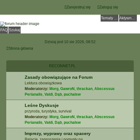
Zarejestruj się
Zaloguj się
Tematy bez odpowiedzi
Aktywne tematy
FAQ
Szukaj
Dzisiaj jest 10 sie 2026, 08:52
Strona główna
RECONNET.PL
Zasady obowiązujące na Forum
Lektura obowiązkowa
Moderatorzy:
Morg
,
GawroN
,
thrackan
,
Abscessus
Perianalis
,
Valdi
,
Dąb
,
puchalsw
Leśne Dyskusje
przyroda, turystyka, survival
Moderatorzy:
Morg
,
GawroN
,
thrackan
,
Abscessus
Perianalis
,
Valdi
,
Dąb
,
puchalsw
Imprezy, wyprawy oraz spacery
Relacje, zaproszenia i pomysły na ...