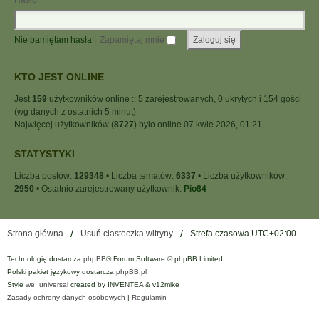
Hasło:
Nie pamiętam hasła
|
Zapamiętaj mnie
KTO JEST ONLINE
Jest
159
użytkowników online :: 5 zarejestrowanych, 0 ukrytych i 154 gości
(wg danych z ostatnich 5 minut)
Najwięcej użytkowników (
8727
) było online 07 kwie 2026, 01:21
STATYSTYKI
Liczba postów:
129348
• Liczba tematów:
6337
• Liczba użytkowników:
2950
• Ostatnio zarejestrowany użytkownik:
Pio84
Strona główna
Usuń ciasteczka witryny
Strefa czasowa
UTC+02:00
Technologię dostarcza
phpBB
® Forum Software © phpBB Limited
Polski pakiet językowy dostarcza
phpBB.pl
Style
we_universal
created by INVENTEA & v12mike
Zasady ochrony danych osobowych
|
Regulamin