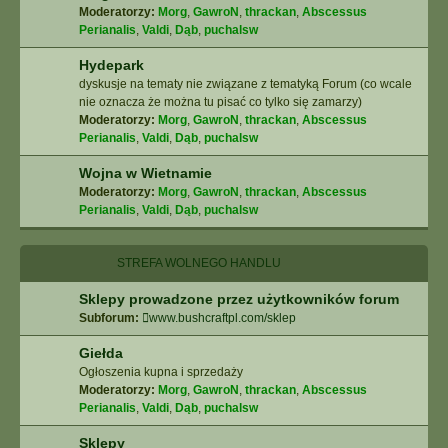
Moderatorzy:
Morg
,
GawroN
,
thrackan
,
Abscessus
Perianalis
,
Valdi
,
Dąb
,
puchalsw
Hydepark
dyskusje na tematy nie związane z tematyką Forum (co wcale
nie oznacza że można tu pisać co tylko się zamarzy)
Moderatorzy:
Morg
,
GawroN
,
thrackan
,
Abscessus
Perianalis
,
Valdi
,
Dąb
,
puchalsw
Wojna w Wietnamie
Moderatorzy:
Morg
,
GawroN
,
thrackan
,
Abscessus
Perianalis
,
Valdi
,
Dąb
,
puchalsw
STREFA WOLNEGO HANDLU
Sklepy prowadzone przez użytkowników forum
Subforum:
www.bushcraftpl.com/sklep
Giełda
Ogłoszenia kupna i sprzedaży
Moderatorzy:
Morg
,
GawroN
,
thrackan
,
Abscessus
Perianalis
,
Valdi
,
Dąb
,
puchalsw
Sklepy