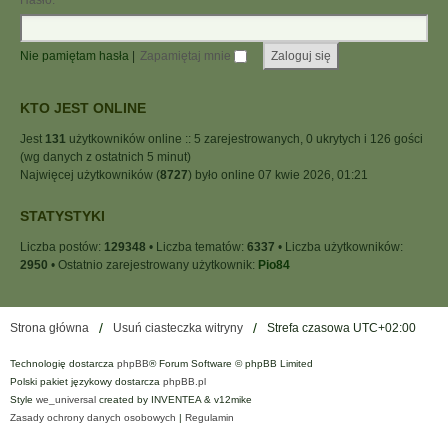
Hasło:
Nie pamiętam hasła
|
Zapamiętaj mnie
KTO JEST ONLINE
Jest
131
użytkowników online :: 5 zarejestrowanych, 0 ukrytych i 126 gości
(wg danych z ostatnich 5 minut)
Najwięcej użytkowników (
8727
) było online 07 kwie 2026, 01:21
STATYSTYKI
Liczba postów:
129348
• Liczba tematów:
6337
• Liczba użytkowników:
2950
• Ostatnio zarejestrowany użytkownik:
Pio84
Strona główna
Usuń ciasteczka witryny
Strefa czasowa
UTC+02:00
Technologię dostarcza
phpBB
® Forum Software © phpBB Limited
Polski pakiet językowy dostarcza
phpBB.pl
Style
we_universal
created by INVENTEA & v12mike
Zasady ochrony danych osobowych
|
Regulamin