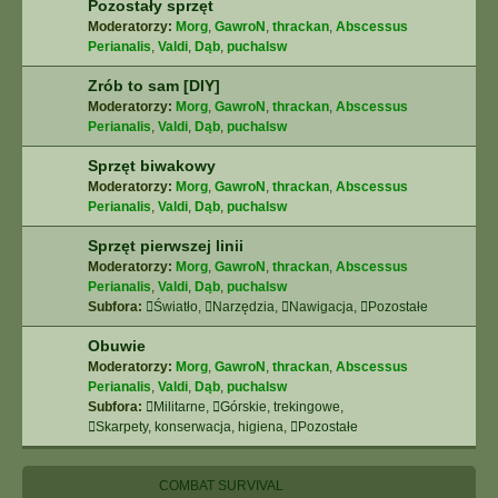
Pozostały sprzęt
Moderatorzy:
Morg
,
GawroN
,
thrackan
,
Abscessus
Perianalis
,
Valdi
,
Dąb
,
puchalsw
Zrób to sam [DIY]
Moderatorzy:
Morg
,
GawroN
,
thrackan
,
Abscessus
Perianalis
,
Valdi
,
Dąb
,
puchalsw
Sprzęt biwakowy
Moderatorzy:
Morg
,
GawroN
,
thrackan
,
Abscessus
Perianalis
,
Valdi
,
Dąb
,
puchalsw
Sprzęt pierwszej linii
Moderatorzy:
Morg
,
GawroN
,
thrackan
,
Abscessus
Perianalis
,
Valdi
,
Dąb
,
puchalsw
Subfora:
Światło
,
Narzędzia
,
Nawigacja
,
Pozostałe
Obuwie
Moderatorzy:
Morg
,
GawroN
,
thrackan
,
Abscessus
Perianalis
,
Valdi
,
Dąb
,
puchalsw
Subfora:
Militarne
,
Górskie, trekingowe
,
Skarpety, konserwacja, higiena
,
Pozostałe
COMBAT SURVIVAL