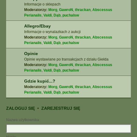
Informacje o sklepach
Moderatorzy:
Morg
,
GawroN
,
thrackan
,
Abscessus
Perianalis
,
Valdi
,
Dąb
,
puchalsw
Allegro/Ebay
Informacje o wynalazkach z aukcji
Moderatorzy:
Morg
,
GawroN
,
thrackan
,
Abscessus
Perianalis
,
Valdi
,
Dąb
,
puchalsw
Opinie
Opinie wystawiane po transakcjach z działu Giełda
Moderatorzy:
Morg
,
GawroN
,
thrackan
,
Abscessus
Perianalis
,
Valdi
,
Dąb
,
puchalsw
Gdzie kupić...?
Moderatorzy:
Morg
,
GawroN
,
thrackan
,
Abscessus
Perianalis
,
Valdi
,
Dąb
,
puchalsw
ZALOGUJ SIĘ
•
ZAREJESTRUJ SIĘ
Nazwa użytkownika: