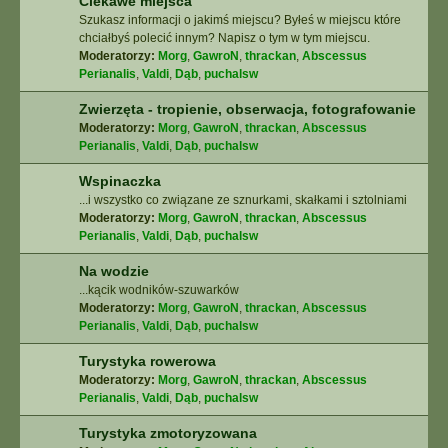
Ciekawe miejsca
Szukasz informacji o jakimś miejscu? Byłeś w miejscu które
chciałbyś polecić innym? Napisz o tym w tym miejscu.
Moderatorzy:
Morg
,
GawroN
,
thrackan
,
Abscessus
Perianalis
,
Valdi
,
Dąb
,
puchalsw
Zwierzęta - tropienie, obserwacja, fotografowanie
Moderatorzy:
Morg
,
GawroN
,
thrackan
,
Abscessus
Perianalis
,
Valdi
,
Dąb
,
puchalsw
Wspinaczka
...i wszystko co związane ze sznurkami, skałkami i sztolniami
Moderatorzy:
Morg
,
GawroN
,
thrackan
,
Abscessus
Perianalis
,
Valdi
,
Dąb
,
puchalsw
Na wodzie
...kącik wodników-szuwarków
Moderatorzy:
Morg
,
GawroN
,
thrackan
,
Abscessus
Perianalis
,
Valdi
,
Dąb
,
puchalsw
Turystyka rowerowa
Moderatorzy:
Morg
,
GawroN
,
thrackan
,
Abscessus
Perianalis
,
Valdi
,
Dąb
,
puchalsw
Turystyka zmotoryzowana