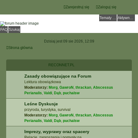
Zarejestruj się
Zaloguj się
Tematy bez odpowiedzi
Aktywne tematy
FAQ
Szukaj
Dzisiaj jest 09 sie 2026, 12:09
Strona główna
RECONNET.PL
Zasady obowiązujące na Forum
Lektura obowiązkowa
Moderatorzy:
Morg
,
GawroN
,
thrackan
,
Abscessus
Perianalis
,
Valdi
,
Dąb
,
puchalsw
Leśne Dyskusje
przyroda, turystyka, survival
Moderatorzy:
Morg
,
GawroN
,
thrackan
,
Abscessus
Perianalis
,
Valdi
,
Dąb
,
puchalsw
Imprezy, wyprawy oraz spacery
Relacje, zaproszenia i pomysły na ...