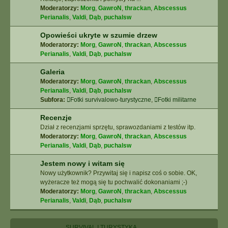
Moderatorzy:
Morg
,
GawroN
,
thrackan
,
Abscessus
Perianalis
,
Valdi
,
Dąb
,
puchalsw
Opowieści ukryte w szumie drzew
Moderatorzy:
Morg
,
GawroN
,
thrackan
,
Abscessus
Perianalis
,
Valdi
,
Dąb
,
puchalsw
Galeria
Moderatorzy:
Morg
,
GawroN
,
thrackan
,
Abscessus
Perianalis
,
Valdi
,
Dąb
,
puchalsw
Subfora:
Fotki survivalowo-turystyczne
,
Fotki militarne
Recenzje
Dział z recenzjami sprzętu, sprawozdaniami z testów itp.
Moderatorzy:
Morg
,
GawroN
,
thrackan
,
Abscessus
Perianalis
,
Valdi
,
Dąb
,
puchalsw
Jestem nowy i witam się
Nowy użytkownik? Przywitaj się i napisz coś o sobie. OK,
wyżeracze też mogą się tu pochwalić dokonaniami ;-)
Moderatorzy:
Morg
,
GawroN
,
thrackan
,
Abscessus
Perianalis
,
Valdi
,
Dąb
,
puchalsw
SURVIVAL I TURYSTYKA