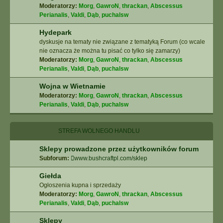
Moderatorzy:
Morg
,
GawroN
,
thrackan
,
Abscessus
Perianalis
,
Valdi
,
Dąb
,
puchalsw
Hydepark
dyskusje na tematy nie związane z tematyką Forum (co wcale
nie oznacza że można tu pisać co tylko się zamarzy)
Moderatorzy:
Morg
,
GawroN
,
thrackan
,
Abscessus
Perianalis
,
Valdi
,
Dąb
,
puchalsw
Wojna w Wietnamie
Moderatorzy:
Morg
,
GawroN
,
thrackan
,
Abscessus
Perianalis
,
Valdi
,
Dąb
,
puchalsw
STREFA WOLNEGO HANDLU
Sklepy prowadzone przez użytkowników forum
Subforum:
www.bushcraftpl.com/sklep
Giełda
Ogłoszenia kupna i sprzedaży
Moderatorzy:
Morg
,
GawroN
,
thrackan
,
Abscessus
Perianalis
,
Valdi
,
Dąb
,
puchalsw
Sklepy