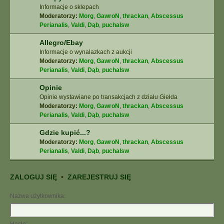
Informacje o sklepach
Moderatorzy:
Morg
,
GawroN
,
thrackan
,
Abscessus
Perianalis
,
Valdi
,
Dąb
,
puchalsw
Allegro/Ebay
Informacje o wynalazkach z aukcji
Moderatorzy:
Morg
,
GawroN
,
thrackan
,
Abscessus
Perianalis
,
Valdi
,
Dąb
,
puchalsw
Opinie
Opinie wystawiane po transakcjach z działu Giełda
Moderatorzy:
Morg
,
GawroN
,
thrackan
,
Abscessus
Perianalis
,
Valdi
,
Dąb
,
puchalsw
Gdzie kupić...?
Moderatorzy:
Morg
,
GawroN
,
thrackan
,
Abscessus
Perianalis
,
Valdi
,
Dąb
,
puchalsw
ZALOGUJ SIĘ
•
ZAREJESTRUJ SIĘ
Nazwa użytkownika: