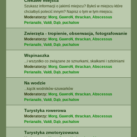
Ciekawe miejsca
Szukasz informacji o jakimś miejscu? Byłeś w miejscu które
chciałbyś polecić innym? Napisz o tym w tym miejscu.
Moderatorzy:
Morg
,
GawroN
,
thrackan
,
Abscessus
Perianalis
,
Valdi
,
Dąb
,
puchalsw
Zwierzęta - tropienie, obserwacja, fotografowanie
Moderatorzy:
Morg
,
GawroN
,
thrackan
,
Abscessus
Perianalis
,
Valdi
,
Dąb
,
puchalsw
Wspinaczka
...i wszystko co związane ze sznurkami, skałkami i sztolniami
Moderatorzy:
Morg
,
GawroN
,
thrackan
,
Abscessus
Perianalis
,
Valdi
,
Dąb
,
puchalsw
Na wodzie
...kącik wodników-szuwarków
Moderatorzy:
Morg
,
GawroN
,
thrackan
,
Abscessus
Perianalis
,
Valdi
,
Dąb
,
puchalsw
Turystyka rowerowa
Moderatorzy:
Morg
,
GawroN
,
thrackan
,
Abscessus
Perianalis
,
Valdi
,
Dąb
,
puchalsw
Turystyka zmotoryzowana