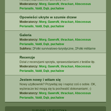
Moderatorzy:
Morg
,
GawroN
,
thrackan
,
Abscessus
Perianalis
,
Valdi
,
Dąb
,
puchalsw
Opowieści ukryte w szumie drzew
Moderatorzy:
Morg
,
GawroN
,
thrackan
,
Abscessus
Perianalis
,
Valdi
,
Dąb
,
puchalsw
Galeria
Moderatorzy:
Morg
,
GawroN
,
thrackan
,
Abscessus
Perianalis
,
Valdi
,
Dąb
,
puchalsw
Subfora:
Fotki survivalowo-turystyczne
,
Fotki militarne
Recenzje
Dział z recenzjami sprzętu, sprawozdaniami z testów itp.
Moderatorzy:
Morg
,
GawroN
,
thrackan
,
Abscessus
Perianalis
,
Valdi
,
Dąb
,
puchalsw
Jestem nowy i witam się
Nowy użytkownik? Przywitaj się i napisz coś o sobie. OK,
wyżeracze też mogą się tu pochwalić dokonaniami ;-)
Moderatorzy:
Morg
,
GawroN
,
thrackan
,
Abscessus
Perianalis
,
Valdi
,
Dąb
,
puchalsw
SURVIVAL I TURYSTYKA