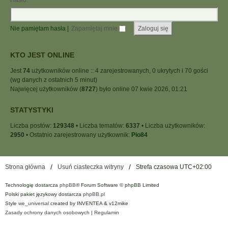
Hasło:
Nie pamiętam hasła
|
Zapamiętaj mnie
KTO JEST ONLINE
Jest
74
użytkowników online :: 4 zarejestrowanych, 0 ukrytych i 70 gości
(wg danych z ostatnich 5 minut)
Najwięcej użytkowników (
8727
) było online 07 kwie 2026, 01:21
STATYSTYKI
Liczba postów:
129348
• Liczba tematów:
6337
• Liczba użytkowników:
2950
• Ostatnio zarejestrowany użytkownik:
Pio84
Strona główna
Usuń ciasteczka witryny
Strefa czasowa
UTC+02:00
Technologię dostarcza
phpBB
® Forum Software © phpBB Limited
Polski pakiet językowy dostarcza
phpBB.pl
Style
we_universal
created by INVENTEA & v12mike
Zasady ochrony danych osobowych
|
Regulamin