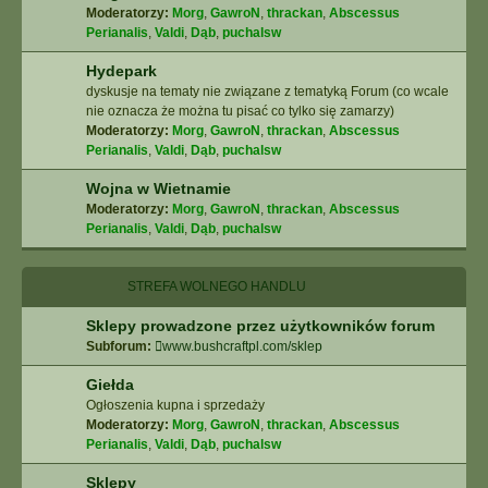
Moderatorzy:
Morg
,
GawroN
,
thrackan
,
Abscessus
Perianalis
,
Valdi
,
Dąb
,
puchalsw
Hydepark
dyskusje na tematy nie związane z tematyką Forum (co wcale
nie oznacza że można tu pisać co tylko się zamarzy)
Moderatorzy:
Morg
,
GawroN
,
thrackan
,
Abscessus
Perianalis
,
Valdi
,
Dąb
,
puchalsw
Wojna w Wietnamie
Moderatorzy:
Morg
,
GawroN
,
thrackan
,
Abscessus
Perianalis
,
Valdi
,
Dąb
,
puchalsw
STREFA WOLNEGO HANDLU
Sklepy prowadzone przez użytkowników forum
Subforum:
www.bushcraftpl.com/sklep
Giełda
Ogłoszenia kupna i sprzedaży
Moderatorzy:
Morg
,
GawroN
,
thrackan
,
Abscessus
Perianalis
,
Valdi
,
Dąb
,
puchalsw
Sklepy