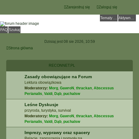
Zarejestruj się
Zaloguj się
Tematy bez odpowiedzi
Aktywne tematy
FAQ
Szukaj
Dzisiaj jest 08 sie 2026, 10:59
Strona główna
RECONNET.PL
Zasady obowiązujące na Forum
Lektura obowiązkowa
Moderatorzy:
Morg
,
GawroN
,
thrackan
,
Abscessus
Perianalis
,
Valdi
,
Dąb
,
puchalsw
Leśne Dyskusje
przyroda, turystyka, survival
Moderatorzy:
Morg
,
GawroN
,
thrackan
,
Abscessus
Perianalis
,
Valdi
,
Dąb
,
puchalsw
Imprezy, wyprawy oraz spacery
Relacje, zaproszenia i pomysły na ...