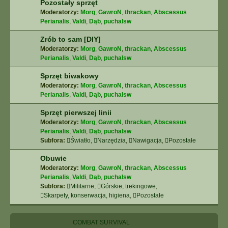
Pozostały sprzęt
Moderatorzy:
Morg
,
GawroN
,
thrackan
,
Abscessus
Perianalis
,
Valdi
,
Dąb
,
puchalsw
Zrób to sam [DIY]
Moderatorzy:
Morg
,
GawroN
,
thrackan
,
Abscessus
Perianalis
,
Valdi
,
Dąb
,
puchalsw
Sprzęt biwakowy
Moderatorzy:
Morg
,
GawroN
,
thrackan
,
Abscessus
Perianalis
,
Valdi
,
Dąb
,
puchalsw
Sprzęt pierwszej linii
Moderatorzy:
Morg
,
GawroN
,
thrackan
,
Abscessus
Perianalis
,
Valdi
,
Dąb
,
puchalsw
Subfora:
Światło
,
Narzędzia
,
Nawigacja
,
Pozostałe
Obuwie
Moderatorzy:
Morg
,
GawroN
,
thrackan
,
Abscessus
Perianalis
,
Valdi
,
Dąb
,
puchalsw
Subfora:
Militarne
,
Górskie, trekingowe
,
Skarpety, konserwacja, higiena
,
Pozostałe
COMBAT SURVIVAL