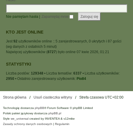
Hasło:
Nie pamiętam hasła
|
Zapamiętaj mnie
KTO JEST ONLINE
Jest
92
użytkowników online :: 5 zarejestrowanych, 0 ukrytych i 87 gości
(wg danych z ostatnich 5 minut)
Najwięcej użytkowników (
8727
) było online 07 kwie 2026, 01:21
STATYSTYKI
Liczba postów:
129348
• Liczba tematów:
6337
• Liczba użytkowników:
2950
• Ostatnio zarejestrowany użytkownik:
Pio84
Strona główna
Usuń ciasteczka witryny
Strefa czasowa
UTC+02:00
Technologię dostarcza
phpBB
® Forum Software © phpBB Limited
Polski pakiet językowy dostarcza
phpBB.pl
Style
we_universal
created by INVENTEA & v12mike
Zasady ochrony danych osobowych
|
Regulamin