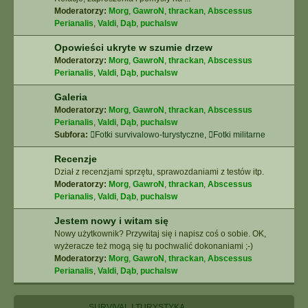
Moderatorzy:
Morg
,
GawroN
,
thrackan
,
Abscessus
Perianalis
,
Valdi
,
Dąb
,
puchalsw
Opowieści ukryte w szumie drzew
Moderatorzy:
Morg
,
GawroN
,
thrackan
,
Abscessus
Perianalis
,
Valdi
,
Dąb
,
puchalsw
Galeria
Moderatorzy:
Morg
,
GawroN
,
thrackan
,
Abscessus
Perianalis
,
Valdi
,
Dąb
,
puchalsw
Subfora:
Fotki survivalowo-turystyczne
,
Fotki militarne
Recenzje
Dział z recenzjami sprzętu, sprawozdaniami z testów itp.
Moderatorzy:
Morg
,
GawroN
,
thrackan
,
Abscessus
Perianalis
,
Valdi
,
Dąb
,
puchalsw
Jestem nowy i witam się
Nowy użytkownik? Przywitaj się i napisz coś o sobie. OK,
wyżeracze też mogą się tu pochwalić dokonaniami ;-)
Moderatorzy:
Morg
,
GawroN
,
thrackan
,
Abscessus
Perianalis
,
Valdi
,
Dąb
,
puchalsw
SURVIVAL I TURYSTYKA