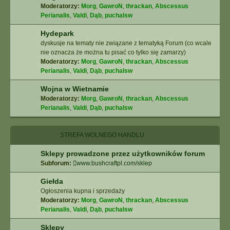
Moderatorzy:
Morg
,
GawroN
,
thrackan
,
Abscessus
Perianalis
,
Valdi
,
Dąb
,
puchalsw
Hydepark
dyskusje na tematy nie związane z tematyką Forum (co wcale
nie oznacza że można tu pisać co tylko się zamarzy)
Moderatorzy:
Morg
,
GawroN
,
thrackan
,
Abscessus
Perianalis
,
Valdi
,
Dąb
,
puchalsw
Wojna w Wietnamie
Moderatorzy:
Morg
,
GawroN
,
thrackan
,
Abscessus
Perianalis
,
Valdi
,
Dąb
,
puchalsw
STREFA WOLNEGO HANDLU
Sklepy prowadzone przez użytkowników forum
Subforum:
www.bushcraftpl.com/sklep
Giełda
Ogłoszenia kupna i sprzedaży
Moderatorzy:
Morg
,
GawroN
,
thrackan
,
Abscessus
Perianalis
,
Valdi
,
Dąb
,
puchalsw
Sklepy