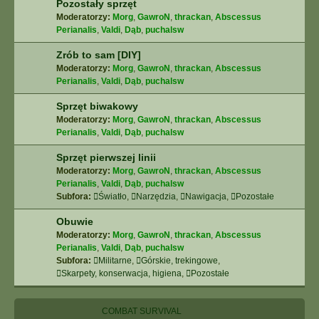
Pozostały sprzęt
Moderatorzy:
Morg
,
GawroN
,
thrackan
,
Abscessus
Perianalis
,
Valdi
,
Dąb
,
puchalsw
Zrób to sam [DIY]
Moderatorzy:
Morg
,
GawroN
,
thrackan
,
Abscessus
Perianalis
,
Valdi
,
Dąb
,
puchalsw
Sprzęt biwakowy
Moderatorzy:
Morg
,
GawroN
,
thrackan
,
Abscessus
Perianalis
,
Valdi
,
Dąb
,
puchalsw
Sprzęt pierwszej linii
Moderatorzy:
Morg
,
GawroN
,
thrackan
,
Abscessus
Perianalis
,
Valdi
,
Dąb
,
puchalsw
Subfora:
Światło
,
Narzędzia
,
Nawigacja
,
Pozostałe
Obuwie
Moderatorzy:
Morg
,
GawroN
,
thrackan
,
Abscessus
Perianalis
,
Valdi
,
Dąb
,
puchalsw
Subfora:
Militarne
,
Górskie, trekingowe
,
Skarpety, konserwacja, higiena
,
Pozostałe
COMBAT SURVIVAL