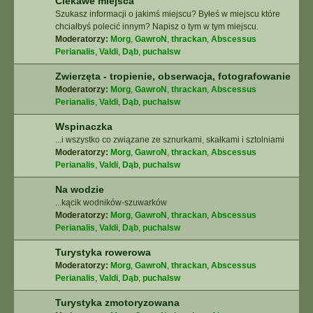
Ciekawe miejsca
Szukasz informacji o jakimś miejscu? Byłeś w miejscu które
chciałbyś polecić innym? Napisz o tym w tym miejscu.
Moderatorzy:
Morg
,
GawroN
,
thrackan
,
Abscessus
Perianalis
,
Valdi
,
Dąb
,
puchalsw
Zwierzęta - tropienie, obserwacja, fotografowanie
Moderatorzy:
Morg
,
GawroN
,
thrackan
,
Abscessus
Perianalis
,
Valdi
,
Dąb
,
puchalsw
Wspinaczka
...i wszystko co związane ze sznurkami, skałkami i sztolniami
Moderatorzy:
Morg
,
GawroN
,
thrackan
,
Abscessus
Perianalis
,
Valdi
,
Dąb
,
puchalsw
Na wodzie
...kącik wodników-szuwarków
Moderatorzy:
Morg
,
GawroN
,
thrackan
,
Abscessus
Perianalis
,
Valdi
,
Dąb
,
puchalsw
Turystyka rowerowa
Moderatorzy:
Morg
,
GawroN
,
thrackan
,
Abscessus
Perianalis
,
Valdi
,
Dąb
,
puchalsw
Turystyka zmotoryzowana