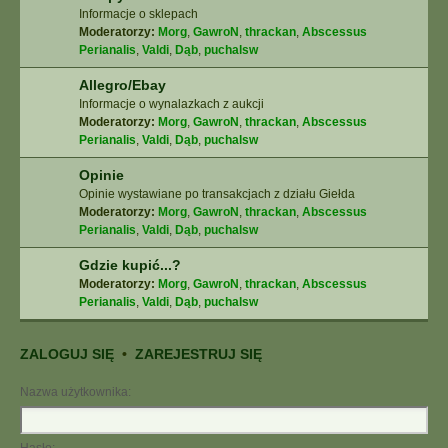
Informacje o sklepach
Moderatorzy:
Morg
,
GawroN
,
thrackan
,
Abscessus
Perianalis
,
Valdi
,
Dąb
,
puchalsw
Allegro/Ebay
Informacje o wynalazkach z aukcji
Moderatorzy:
Morg
,
GawroN
,
thrackan
,
Abscessus
Perianalis
,
Valdi
,
Dąb
,
puchalsw
Opinie
Opinie wystawiane po transakcjach z działu Giełda
Moderatorzy:
Morg
,
GawroN
,
thrackan
,
Abscessus
Perianalis
,
Valdi
,
Dąb
,
puchalsw
Gdzie kupić...?
Moderatorzy:
Morg
,
GawroN
,
thrackan
,
Abscessus
Perianalis
,
Valdi
,
Dąb
,
puchalsw
ZALOGUJ SIĘ
•
ZAREJESTRUJ SIĘ
Nazwa użytkownika: