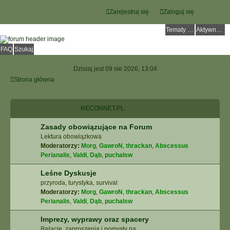
Zarejestruj się
Zaloguj się
Tematy bez odpowiedzi
Aktywne tematy
FAQ
Szukaj
Dzisiaj jest 09 sie 2026, 13:04
Strona główna
RECONNET.PL
Zasady obowiązujące na Forum
Lektura obowiązkowa
Moderatorzy:
Morg
,
GawroN
,
thrackan
,
Abscessus
Perianalis
,
Valdi
,
Dąb
,
puchalsw
Leśne Dyskusje
przyroda, turystyka, survival
Moderatorzy:
Morg
,
GawroN
,
thrackan
,
Abscessus
Perianalis
,
Valdi
,
Dąb
,
puchalsw
Imprezy, wyprawy oraz spacery
Relacje, zaproszenia i pomysły na ...