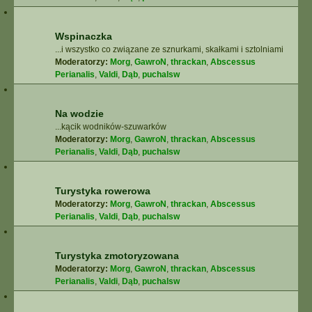
Wspinaczka
...i wszystko co związane ze sznurkami, skałkami i sztolniami
Moderatorzy:
Morg
,
GawroN
,
thrackan
,
Abscessus
Perianalis
,
Valdi
,
Dąb
,
puchalsw
Na wodzie
...kącik wodników-szuwarków
Moderatorzy:
Morg
,
GawroN
,
thrackan
,
Abscessus
Perianalis
,
Valdi
,
Dąb
,
puchalsw
Turystyka rowerowa
Moderatorzy:
Morg
,
GawroN
,
thrackan
,
Abscessus
Perianalis
,
Valdi
,
Dąb
,
puchalsw
Turystyka zmotoryzowana
Moderatorzy:
Morg
,
GawroN
,
thrackan
,
Abscessus
Perianalis
,
Valdi
,
Dąb
,
puchalsw