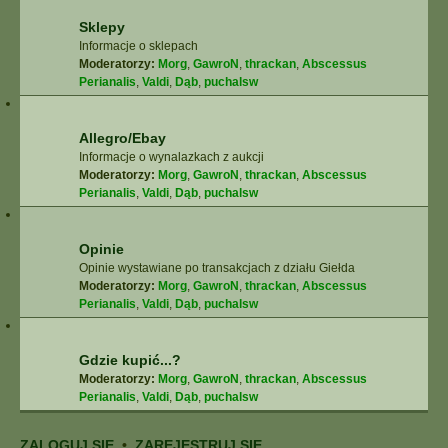
Sklepy
Informacje o sklepach
Moderatorzy:
Morg
,
GawroN
,
thrackan
,
Abscessus
Perianalis
,
Valdi
,
Dąb
,
puchalsw
Allegro/Ebay
Informacje o wynalazkach z aukcji
Moderatorzy:
Morg
,
GawroN
,
thrackan
,
Abscessus
Perianalis
,
Valdi
,
Dąb
,
puchalsw
Opinie
Opinie wystawiane po transakcjach z działu Giełda
Moderatorzy:
Morg
,
GawroN
,
thrackan
,
Abscessus
Perianalis
,
Valdi
,
Dąb
,
puchalsw
Gdzie kupić...?
Moderatorzy:
Morg
,
GawroN
,
thrackan
,
Abscessus
Perianalis
,
Valdi
,
Dąb
,
puchalsw
ZALOGUJ SIĘ
•
ZAREJESTRUJ SIĘ