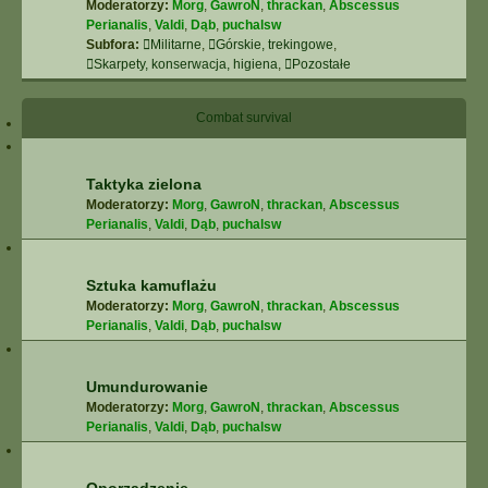
Moderatorzy:
Morg
,
GawroN
,
thrackan
,
Abscessus
Perianalis
,
Valdi
,
Dąb
,
puchalsw
Subfora:
Militarne
,
Górskie, trekingowe
,
Skarpety, konserwacja, higiena
,
Pozostałe
Combat survival
Taktyka zielona
Moderatorzy:
Morg
,
GawroN
,
thrackan
,
Abscessus
Perianalis
,
Valdi
,
Dąb
,
puchalsw
Sztuka kamuflażu
Moderatorzy:
Morg
,
GawroN
,
thrackan
,
Abscessus
Perianalis
,
Valdi
,
Dąb
,
puchalsw
Umundurowanie
Moderatorzy:
Morg
,
GawroN
,
thrackan
,
Abscessus
Perianalis
,
Valdi
,
Dąb
,
puchalsw