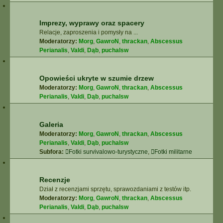
Imprezy, wyprawy oraz spacery
Relacje, zaproszenia i pomysły na ...
Moderatorzy:
Morg
,
GawroN
,
thrackan
,
Abscessus
Perianalis
,
Valdi
,
Dąb
,
puchalsw
Opowieści ukryte w szumie drzew
Moderatorzy:
Morg
,
GawroN
,
thrackan
,
Abscessus
Perianalis
,
Valdi
,
Dąb
,
puchalsw
Galeria
Moderatorzy:
Morg
,
GawroN
,
thrackan
,
Abscessus
Perianalis
,
Valdi
,
Dąb
,
puchalsw
Subfora:
Fotki survivalowo-turystyczne
,
Fotki militarne
Recenzje
Dział z recenzjami sprzętu, sprawozdaniami z testów itp.
Moderatorzy:
Morg
,
GawroN
,
thrackan
,
Abscessus
Perianalis
,
Valdi
,
Dąb
,
puchalsw