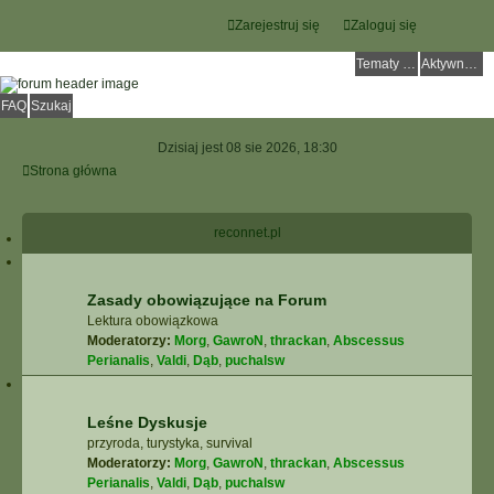
Zarejestruj się
Zaloguj się
Tematy bez odpowiedzi
Aktywne tematy
FAQ
Szukaj
Dzisiaj jest 08 sie 2026, 18:30
Strona główna
reconnet.pl
Zasady obowiązujące na Forum
Lektura obowiązkowa
Moderatorzy:
Morg
,
GawroN
,
thrackan
,
Abscessus
Perianalis
,
Valdi
,
Dąb
,
puchalsw
Leśne Dyskusje
przyroda, turystyka, survival
Moderatorzy:
Morg
,
GawroN
,
thrackan
,
Abscessus
Perianalis
,
Valdi
,
Dąb
,
puchalsw