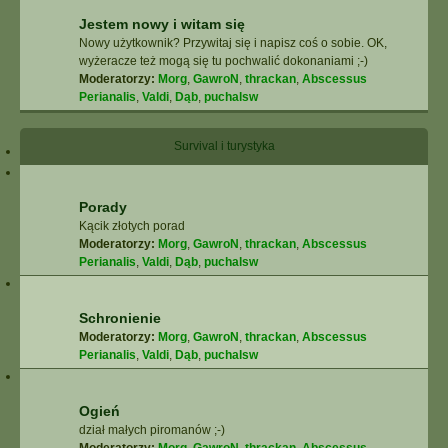
Jestem nowy i witam się
Nowy użytkownik? Przywitaj się i napisz coś o sobie. OK,
wyżeracze też mogą się tu pochwalić dokonaniami ;-)
Moderatorzy:
Morg
,
GawroN
,
thrackan
,
Abscessus
Perianalis
,
Valdi
,
Dąb
,
puchalsw
Survival i turystyka
Porady
Kącik złotych porad
Moderatorzy:
Morg
,
GawroN
,
thrackan
,
Abscessus
Perianalis
,
Valdi
,
Dąb
,
puchalsw
Schronienie
Moderatorzy:
Morg
,
GawroN
,
thrackan
,
Abscessus
Perianalis
,
Valdi
,
Dąb
,
puchalsw
Ogień
dział małych piromanów ;-)