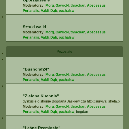
Oporządzenie
Moderatorzy:
Morg
,
GawroN
,
thrackan
,
Abscessus
Perianalis
,
Valdi
,
Dąb
,
puchalsw
Sztuki walki
Moderatorzy:
Morg
,
GawroN
,
thrackan
,
Abscessus
Perianalis
,
Valdi
,
Dąb
,
puchalsw
Pozostałe
"Bushcraf24"
Moderatorzy:
Morg
,
GawroN
,
thrackan
,
Abscessus
Perianalis
,
Valdi
,
Dąb
,
puchalsw
"Zielona Kuchnia"
dyskusje o stronie Bogdana Jaśkiewicza http://survival.strefa.pl
Moderatorzy:
Morg
,
GawroN
,
thrackan
,
Abscessus
Perianalis
,
Valdi
,
Dąb
,
puchalsw
,
bogdan
"Leśne Rzemiosło"