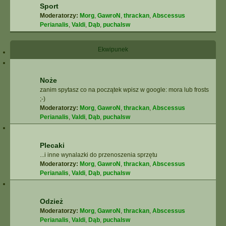
Sport
Moderatorzy:
Morg
,
GawroN
,
thrackan
,
Abscessus
Perianalis
,
Valdi
,
Dąb
,
puchalsw
Ekwipunek
Noże
zanim spytasz co na początek wpisz w google: mora lub frosts
;-)
Moderatorzy:
Morg
,
GawroN
,
thrackan
,
Abscessus
Perianalis
,
Valdi
,
Dąb
,
puchalsw
Plecaki
...i inne wynalazki do przenoszenia sprzętu
Moderatorzy:
Morg
,
GawroN
,
thrackan
,
Abscessus
Perianalis
,
Valdi
,
Dąb
,
puchalsw
Odzież
Moderatorzy:
Morg
,
GawroN
,
thrackan
,
Abscessus
Perianalis
,
Valdi
,
Dąb
,
puchalsw