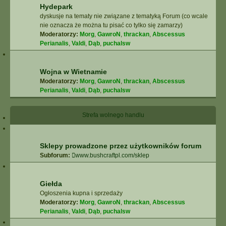
Hydepark
dyskusje na tematy nie związane z tematyką Forum (co wcale
nie oznacza że można tu pisać co tylko się zamarzy)
Moderatorzy:
Morg
,
GawroN
,
thrackan
,
Abscessus
Perianalis
,
Valdi
,
Dąb
,
puchalsw
Wojna w Wietnamie
Moderatorzy:
Morg
,
GawroN
,
thrackan
,
Abscessus
Perianalis
,
Valdi
,
Dąb
,
puchalsw
Strefa wolnego handlu
Sklepy prowadzone przez użytkowników forum
Subforum:
www.bushcraftpl.com/sklep
Giełda
Ogłoszenia kupna i sprzedaży
Moderatorzy:
Morg
,
GawroN
,
thrackan
,
Abscessus
Perianalis
,
Valdi
,
Dąb
,
puchalsw