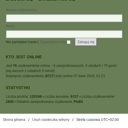
Nazwa użytkownika:
Hasło:
Nie pamiętam hasła
|
Zapamiętaj mnie
KTO JEST ONLINE
Jest
76
użytkowników online :: 6 zarejestrowanych, 0 ukrytych i 70 gości
(wg danych z ostatnich 5 minut)
Najwięcej użytkowników (
8727
) było online 07 kwie 2026, 01:21
STATYSTYKI
Liczba postów:
129348
• Liczba tematów:
6337
• Liczba użytkowników:
2950
• Ostatnio zarejestrowany użytkownik:
Pio84
Strona główna
Usuń ciasteczka witryny
Strefa czasowa
UTC+02:00