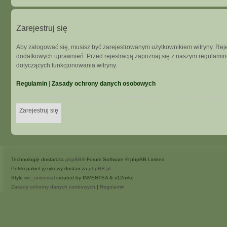
Zarejestruj się
Aby zalogować się, musisz być zarejestrowanym użytkownikiem witryny. Rejes
dodatkowych uprawnień. Przed rejestracją zapoznaj się z naszym regulam
dotyczących funkcjonowania witryny.
Regulamin
|
Zasady ochrony danych osobowych
Zarejestruj się
Technologię dostarcza
phpBB
® Forum Software © phpBB Limited
Polski pakiet językowy dostarcza
phpBB.pl
Style
we_universal
created by INVENTEA & v12mike
Zasady ochrony danych osobowych
|
Regulamin