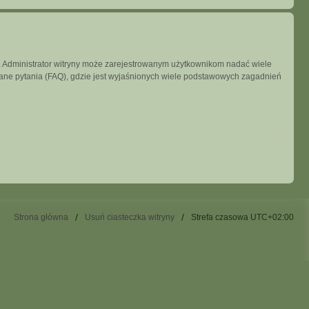
ny. Administrator witryny może zarejestrowanym użytkownikom nadać wiele
ne pytania (FAQ), gdzie jest wyjaśnionych wiele podstawowych zagadnień
Strona główna
Usuń ciasteczka witryny
Strefa czasowa
UTC+02:00