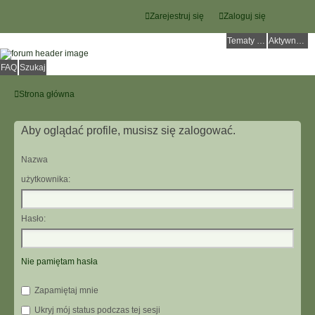
Zarejestruj się
Zaloguj się
Tematy bez odpowiedzi
Aktywne tematy
FAQ
Szukaj
Strona główna
Aby oglądać profile, musisz się zalogować.
Nazwa
użytkownika:
Hasło:
Nie pamiętam hasła
Zapamiętaj mnie
Ukryj mój status podczas tej sesji