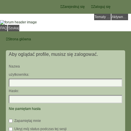
Zarejestruj się
Zaloguj się
Tematy bez odpowiedzi
Aktywne tematy
FAQ
Szukaj
Strona główna
Aby oglądać profile, musisz się zalogować.
Nazwa
użytkownika:
Hasło:
Nie pamiętam hasła
Zapamiętaj mnie
Ukryj mój status podczas tej sesji