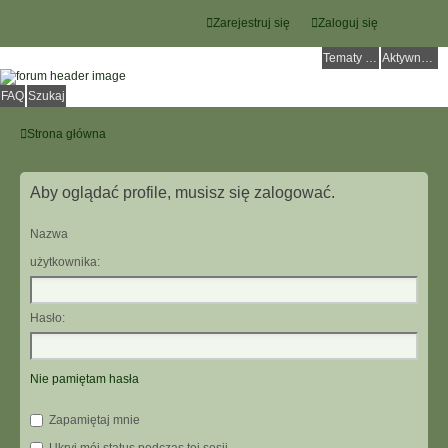
Zarejestruj się
Zaloguj się
Tematy bez odpowiedzi
Aktywne tematy
FAQ
Szukaj
Strona główna
Aby oglądać profile, musisz się zalogować.
Nazwa
użytkownika:
Hasło:
Nie pamiętam hasła
Zapamiętaj mnie