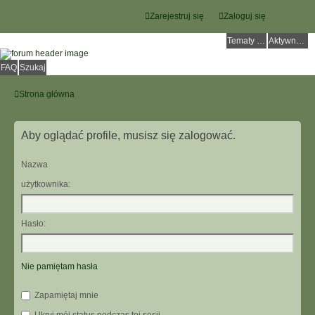
Zarejestruj się
Zaloguj się
Tematy bez odpowiedzi
Aktywne tematy
FAQ
Szukaj
Strona główna
Aby oglądać profile, musisz się zalogować.
Nazwa
użytkownika:
Hasło:
Nie pamiętam hasła
Zapamiętaj mnie