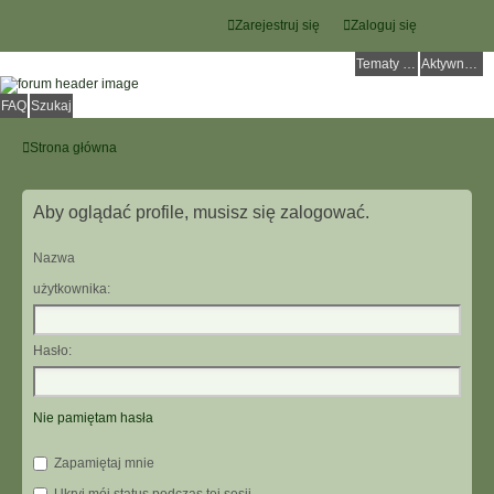
Zarejestruj się
Zaloguj się
Tematy bez odpowiedzi
Aktywne tematy
FAQ
Szukaj
Strona główna
Aby oglądać profile, musisz się zalogować.
Nazwa
użytkownika:
Hasło:
Nie pamiętam hasła
Zapamiętaj mnie