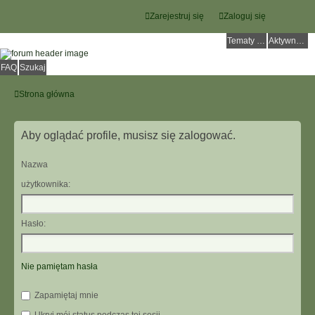
Zarejestruj się
Zaloguj się
Tematy bez odpowiedzi
Aktywne tematy
FAQ
Szukaj
Strona główna
Aby oglądać profile, musisz się zalogować.
Nazwa
użytkownika:
Hasło:
Nie pamiętam hasła
Zapamiętaj mnie