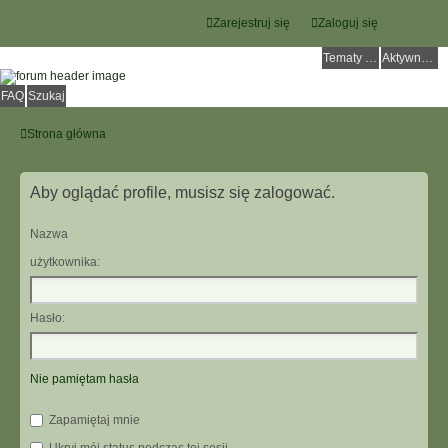
Zarejestruj się
Zaloguj się
Tematy bez odpowiedzi
Aktywne tematy
FAQ
Szukaj
Strona główna
Aby oglądać profile, musisz się zalogować.
Nazwa
użytkownika:
Hasło:
Nie pamiętam hasła
Zapamiętaj mnie