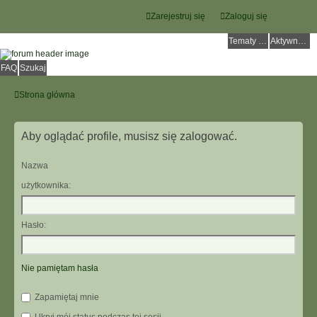
Zarejestruj się
Zaloguj się
Tematy bez odpowiedzi
Aktywne tematy
FAQ
Szukaj
Strona główna
Aby oglądać profile, musisz się zalogować.
Nazwa
użytkownika:
Hasło:
Nie pamiętam hasła
Zapamiętaj mnie