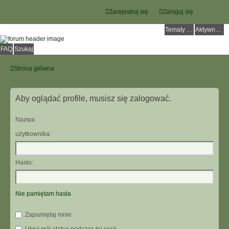
Zarejestruj się
Zaloguj się
Tematy bez odpowiedzi
Aktywne tematy
FAQ
Szukaj
Strona główna
Aby oglądać profile, musisz się zalogować.
Nazwa
użytkownika:
Hasło:
Nie pamiętam hasła
Zapamiętaj mnie