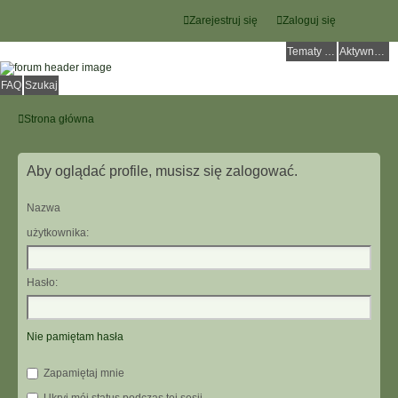
Zarejestruj się
Zaloguj się
Tematy bez odpowiedzi
Aktywne tematy
FAQ
Szukaj
Strona główna
Aby oglądać profile, musisz się zalogować.
Nazwa
użytkownika:
Hasło:
Nie pamiętam hasła
Zapamiętaj mnie