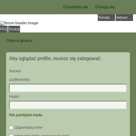
Zarejestruj się
Zaloguj się
Tematy bez odpowiedzi
Aktywne tematy
FAQ
Szukaj
Strona główna
Aby oglądać profile, musisz się zalogować.
Nazwa
użytkownika:
Hasło:
Nie pamiętam hasła
Zapamiętaj mnie