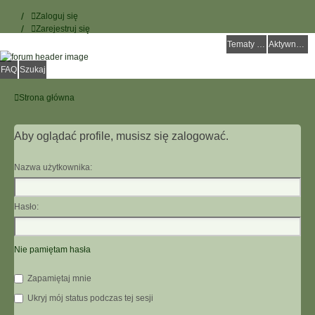
Zaloguj się
Zarejestruj się
Tematy bez odpowiedzi
Aktywne tematy
FAQ
Szukaj
Strona główna
Aby oglądać profile, musisz się zalogować.
Nazwa użytkownika:
Hasło:
Nie pamiętam hasła
Zapamiętaj mnie
Ukryj mój status podczas tej sesji