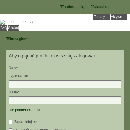
Zarejestruj się
Zaloguj się
Tematy bez odpowiedzi
Aktywne tematy
FAQ
Szukaj
Strona główna
Aby oglądać profile, musisz się zalogować.
Nazwa
użytkownika:
Hasło:
Nie pamiętam hasła
Zapamiętaj mnie