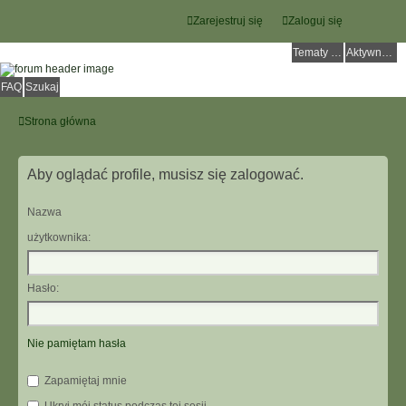
Zarejestruj się
Zaloguj się
Tematy bez odpowiedzi
Aktywne tematy
FAQ
Szukaj
Strona główna
Aby oglądać profile, musisz się zalogować.
Nazwa
użytkownika:
Hasło:
Nie pamiętam hasła
Zapamiętaj mnie