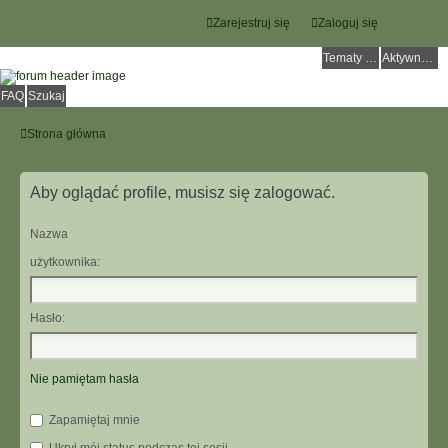
Zarejestruj się
Zaloguj się
Tematy bez odpowiedzi
Aktywne tematy
FAQ
Szukaj
Strona główna
Aby oglądać profile, musisz się zalogować.
Nazwa
użytkownika:
Hasło:
Nie pamiętam hasła
Zapamiętaj mnie