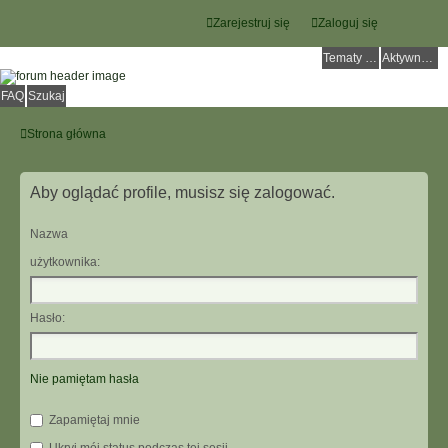
Zarejestruj się
Zaloguj się
Tematy bez odpowiedzi
Aktywne tematy
FAQ
Szukaj
Strona główna
Aby oglądać profile, musisz się zalogować.
Nazwa
użytkownika:
Hasło:
Nie pamiętam hasła
Zapamiętaj mnie