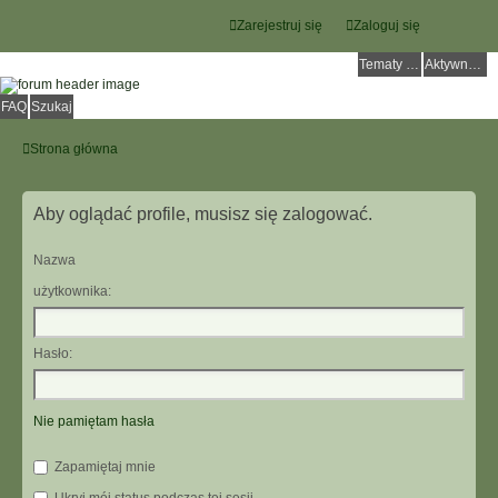
Zarejestruj się
Zaloguj się
Tematy bez odpowiedzi
Aktywne tematy
FAQ
Szukaj
Strona główna
Aby oglądać profile, musisz się zalogować.
Nazwa
użytkownika:
Hasło:
Nie pamiętam hasła
Zapamiętaj mnie