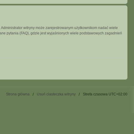
ny. Administrator witryny może zarejestrowanym użytkownikom nadać wiele
ne pytania (FAQ), gdzie jest wyjaśnionych wiele podstawowych zagadnień
Strona główna
Usuń ciasteczka witryny
Strefa czasowa
UTC+02:00