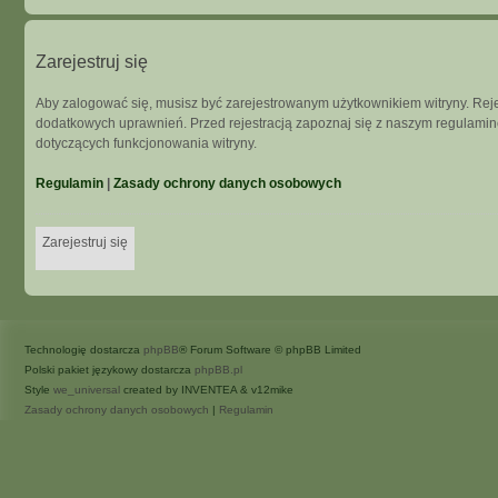
Zarejestruj się
Aby zalogować się, musisz być zarejestrowanym użytkownikiem witryny. Rejes
dodatkowych uprawnień. Przed rejestracją zapoznaj się z naszym regulam
dotyczących funkcjonowania witryny.
Regulamin
|
Zasady ochrony danych osobowych
Zarejestruj się
Technologię dostarcza
phpBB
® Forum Software © phpBB Limited
Polski pakiet językowy dostarcza
phpBB.pl
Style
we_universal
created by INVENTEA & v12mike
Zasady ochrony danych osobowych
|
Regulamin