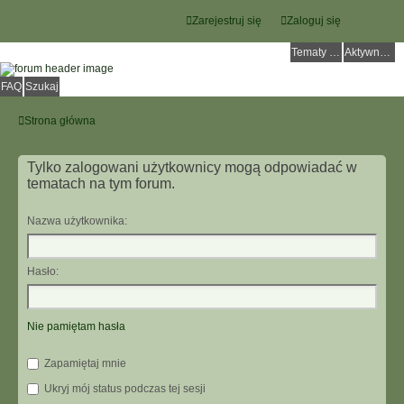
Zarejestruj się
Zaloguj się
Tematy bez odpowiedzi
Aktywne tematy
FAQ
Szukaj
Strona główna
Tylko zalogowani użytkownicy mogą odpowiadać w
tematach na tym forum.
Nazwa użytkownika:
Hasło:
Nie pamiętam hasła
Zapamiętaj mnie
Ukryj mój status podczas tej sesji