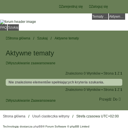
Zarejestruj się
Zaloguj się
Tematy bez odpowiedzi
Aktywne tematy
FAQ
Szukaj
Strona główna
Szukaj
Aktywne tematy
Aktywne tematy
Wyszukiwanie zaawansowane
Znaleziono 0 Wyników • Strona
1
Z
1
Nie znaleziono elementów spełniających kryteria szukania.
Znaleziono 0 Wyników • Strona
1
Z
1
Przejdź Do
Wyszukiwanie Zaawansowane
Strona główna
Usuń ciasteczka witryny
Strefa czasowa
UTC+02:00
Technologię dostarcza
phpBB
® Forum Software © phpBB Limited