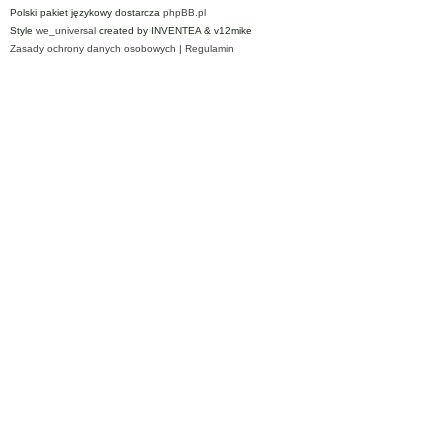
Polski pakiet językowy dostarcza
phpBB.pl
Style
we_universal
created by INVENTEA & v12mike
Zasady ochrony danych osobowych
|
Regulamin