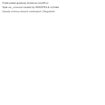
Polski pakiet językowy dostarcza
phpBB.pl
Style
we_universal
created by INVENTEA & v12mike
Zasady ochrony danych osobowych
|
Regulamin