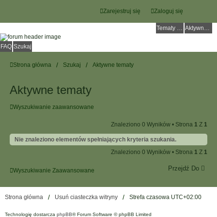
Zarejestruj się
Zaloguj się
Tematy bez odpowiedzi
Aktywne tematy
FAQ
Szukaj
Strona główna
Szukaj
Aktywne tematy
Aktywne tematy
Wyszukiwanie zaawansowane
Znaleziono 0 Wyników • Strona
1
Z
1
Nie znaleziono elementów spełniających kryteria szukania.
Znaleziono 0 Wyników • Strona
1
Z
1
Przejdź Do
Wyszukiwanie Zaawansowane
Strona główna
Usuń ciasteczka witryny
Strefa czasowa
UTC+02:00
Technologię dostarcza
phpBB
® Forum Software © phpBB Limited