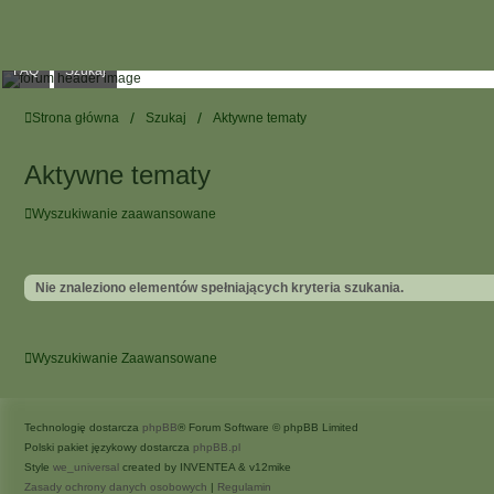
FAQ
Szukaj
Strona główna
Szukaj
Aktywne tematy
Aktywne tematy
Wyszukiwanie zaawansowane
Nie znaleziono elementów spełniających kryteria szukania.
Wyszukiwanie Zaawansowane
Technologię dostarcza
phpBB
® Forum Software © phpBB Limited
Polski pakiet językowy dostarcza
phpBB.pl
Style
we_universal
created by INVENTEA & v12mike
Zasady ochrony danych osobowych
|
Regulamin