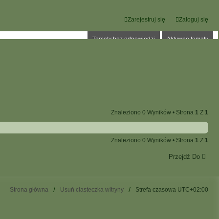
Zarejestruj się
Zaloguj się
Tematy bez odpowiedzi
Aktywne tematy
Znaleziono 0 Wyników • Strona
1
Z
1
Znaleziono 0 Wyników • Strona
1
Z
1
Przejdź Do
Strona główna
Usuń ciasteczka witryny
Strefa czasowa
UTC+02:00