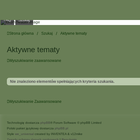
FAQ
Szukaj
Strona główna
Szukaj
Aktywne tematy
Aktywne tematy
Wyszukiwanie zaawansowane
Nie znaleziono elementów spełniających kryteria szukania.
Wyszukiwanie Zaawansowane
Technologię dostarcza
phpBB
® Forum Software © phpBB Limited
Polski pakiet językowy dostarcza
phpBB.pl
Style
we_universal
created by INVENTEA & v12mike
Zasady ochrony danych osobowych
|
Regulamin