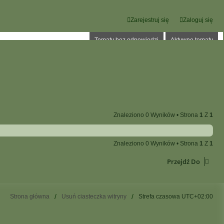
Zarejestruj się
Zaloguj się
Tematy bez odpowiedzi
Aktywne tematy
Znaleziono 0 Wyników • Strona
1
Z
1
Znaleziono 0 Wyników • Strona
1
Z
1
Przejdź Do
Strona główna
Usuń ciasteczka witryny
Strefa czasowa
UTC+02:00