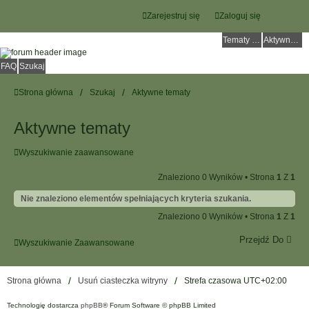
Zarejestruj się
Zaloguj się
Tematy bez odpowiedzi
Aktywne tematy
FAQ
Szukaj
Strona główna
Szukaj
Aktywne tematy
Aktywne tematy
Wyszukiwanie zaawansowane
Znaleziono 0 Wyników • Strona
1
Z
1
Nie znaleziono elementów spełniających kryteria szukania.
Znaleziono 0 Wyników • Strona
1
Z
1
Przejdź Do
Wyszukiwanie Zaawansowane
Strona główna
Usuń ciasteczka witryny
Strefa czasowa
UTC+02:00
Technologię dostarcza
phpBB
® Forum Software © phpBB Limited