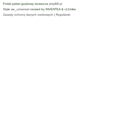
Polski pakiet językowy dostarcza
phpBB.pl
Style
we_universal
created by INVENTEA & v12mike
Zasady ochrony danych osobowych
|
Regulamin