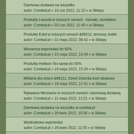
Darmowa dostawa na wszystko
autor:
Combat.pl
»
10 cze 2022, 11:15
» w
Sklepy
Produkty Lesovik w niższych cenach - hamaki, moskitiery
autor:
Combat.pl
»
03 cze 2022, 11:40
» w
Sklepy
Produkty Esbit w niższych cenach &#8211; termosy, kubki
autor:
Combat.pl
»
31 maja 2022, 08:42
» w
Sklepy
Wiosenna wyprzedaż do 60%
autor:
Combat.pl
»
23 maja 2022, 10:49
» w
Sklepy
Produkty Helikon-Tex taniej do 50%
autor:
Combat.pl
»
19 maja 2022, 15:20
» w
Sklepy
Militaria dla dzieci &#8211; Dzień Dziecka kod rabatowy
autor:
Combat.pl
»
18 maja 2022, 12:41
» w
Sklepy
Rękawice Mechanix w niższych cenach i darmową dostawą
autor:
Combat.pl
»
11 maja 2022, 13:31
» w
Sklepy
Darmowa dostawa na wszystko w combat.pl
autor:
Combat.pl
»
29 kwie 2022, 10:58
» w
Sklepy
Wystrzałowa wyprzedaż
autor:
Combat.pl
»
28 kwie 2022, 11:55
» w
Sklepy