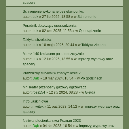
spacery
Schronienie wykonane bez ekwipunku.
autor:
Luk
»
27 lip 2025, 18:58
» w
Schronienie
Poradnik dotyczący oporzadzenia.
autor:
Luk
»
02 cze 2025, 11:53
» w
Oporządzenie
Taktyka strzelecka.
autor:
Luk
»
10 maja 2025, 20:44
» w
Taktyka zielona
Marsz 140 km lasem po lubelszczyźnie.
autor:
Luk
»
12 lut 2025, 13:55
» w
Imprezy, wyprawy oraz
spacery
Prawdziwy survival w znanym lesie ?
autor:
Dąb
»
18 mar 2024, 18:54
» w
Po godzinach
Mr.Heater przenośny gazowy ogrzewacz
autor:
ross154
»
12 sty 2024, 08:28
» w
Giełda
Intro Jaskiniowe
autor:
mwitek
»
11 paź 2023, 14:12
» w
Imprezy, wyprawy oraz
spacery
festiwal plecionkarstwa Poznań 2023
autor:
Dąb
»
04 sie 2023, 10:54
» w
Imprezy, wyprawy oraz