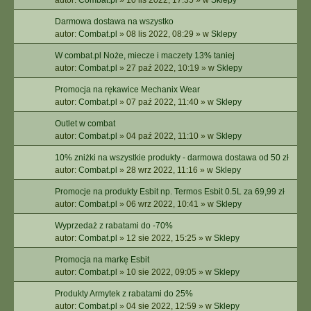
autor:
Combat.pl
»
10 lis 2022, 17:35
» w
Sklepy
Darmowa dostawa na wszystko
autor:
Combat.pl
»
08 lis 2022, 08:29
» w
Sklepy
W combat.pl Noże, miecze i maczety 13% taniej
autor:
Combat.pl
»
27 paź 2022, 10:19
» w
Sklepy
Promocja na rękawice Mechanix Wear
autor:
Combat.pl
»
07 paź 2022, 11:40
» w
Sklepy
Outlet w combat
autor:
Combat.pl
»
04 paź 2022, 11:10
» w
Sklepy
10% zniżki na wszystkie produkty - darmowa dostawa od 50 zł
autor:
Combat.pl
»
28 wrz 2022, 11:16
» w
Sklepy
Promocje na produkty Esbit np. Termos Esbit 0.5L za 69,99 zł
autor:
Combat.pl
»
06 wrz 2022, 10:41
» w
Sklepy
Wyprzedaż z rabatami do -70%
autor:
Combat.pl
»
12 sie 2022, 15:25
» w
Sklepy
Promocja na markę Esbit
autor:
Combat.pl
»
10 sie 2022, 09:05
» w
Sklepy
Produkty Armytek z rabatami do 25%
autor:
Combat.pl
»
04 sie 2022, 12:59
» w
Sklepy