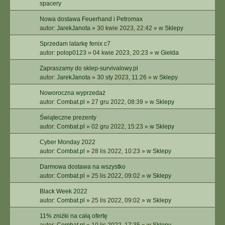
spacery
Nowa dostawa Feuerhand i Petromax
autor:
JarekJanota
»
30 kwie 2023, 22:42
» w
Sklepy
Sprzedam latarkę fenix c7
autor:
polop0123
»
04 kwie 2023, 20:23
» w
Giełda
Zapraszamy do sklep-survivalowy.pl
autor:
JarekJanota
»
30 sty 2023, 11:26
» w
Sklepy
Noworoczna wyprzedaż
autor:
Combat.pl
»
27 gru 2022, 08:39
» w
Sklepy
Świąteczne prezenty
autor:
Combat.pl
»
02 gru 2022, 15:23
» w
Sklepy
Cyber Monday 2022
autor:
Combat.pl
»
28 lis 2022, 10:23
» w
Sklepy
Darmowa dostawa na wszystko
autor:
Combat.pl
»
25 lis 2022, 09:02
» w
Sklepy
Black Week 2022
autor:
Combat.pl
»
25 lis 2022, 09:02
» w
Sklepy
11% zniżki na całą ofertę