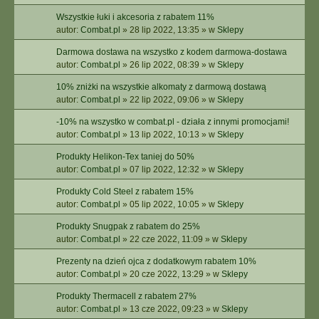
Wszystkie łuki i akcesoria z rabatem 11%
autor:
Combat.pl
»
28 lip 2022, 13:35
» w
Sklepy
Darmowa dostawa na wszystko z kodem darmowa-dostawa
autor:
Combat.pl
»
26 lip 2022, 08:39
» w
Sklepy
10% zniżki na wszystkie alkomaty z darmową dostawą
autor:
Combat.pl
»
22 lip 2022, 09:06
» w
Sklepy
-10% na wszystko w combat.pl - działa z innymi promocjami!
autor:
Combat.pl
»
13 lip 2022, 10:13
» w
Sklepy
Produkty Helikon-Tex taniej do 50%
autor:
Combat.pl
»
07 lip 2022, 12:32
» w
Sklepy
Produkty Cold Steel z rabatem 15%
autor:
Combat.pl
»
05 lip 2022, 10:05
» w
Sklepy
Produkty Snugpak z rabatem do 25%
autor:
Combat.pl
»
22 cze 2022, 11:09
» w
Sklepy
Prezenty na dzień ojca z dodatkowym rabatem 10%
autor:
Combat.pl
»
20 cze 2022, 13:29
» w
Sklepy
Produkty Thermacell z rabatem 27%
autor:
Combat.pl
»
13 cze 2022, 09:23
» w
Sklepy