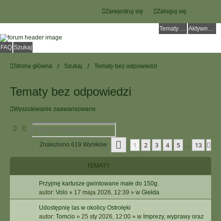
Zarejestruj się
Zaloguj się
Tematy bez odpowiedzi
Aktywne tematy
FAQ
Szukaj
Strona główna
Szukaj
Tematy bez odpowiedzi
Tematy bez odpowiedzi
Wyszukiwanie zaawansowane
Szukaj
Wyszukiwanie Zaawansowane
Strona
1
Z
13
1
2
3
4
5
13
Na
Znaleziono 619 Wyników
…
TEMATY
Przyjmę kartusze gwintowane małe do 150g.
autor:
Volo
»
17 maja 2026, 12:39
» w
Giełda
Udostępnię las w okolicy Ostrołęki
autor:
Tomcio
»
25 sty 2026, 12:00
» w
Imprezy, wyprawy oraz