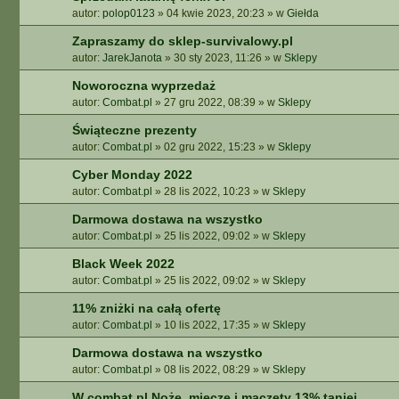
autor:
polop0123
»
04 kwie 2023, 20:23
» w
Giełda
Zapraszamy do sklep-survivalowy.pl
autor:
JarekJanota
»
30 sty 2023, 11:26
» w
Sklepy
Noworoczna wyprzedaż
autor:
Combat.pl
»
27 gru 2022, 08:39
» w
Sklepy
Świąteczne prezenty
autor:
Combat.pl
»
02 gru 2022, 15:23
» w
Sklepy
Cyber Monday 2022
autor:
Combat.pl
»
28 lis 2022, 10:23
» w
Sklepy
Darmowa dostawa na wszystko
autor:
Combat.pl
»
25 lis 2022, 09:02
» w
Sklepy
Black Week 2022
autor:
Combat.pl
»
25 lis 2022, 09:02
» w
Sklepy
11% zniżki na całą ofertę
autor:
Combat.pl
»
10 lis 2022, 17:35
» w
Sklepy
Darmowa dostawa na wszystko
autor:
Combat.pl
»
08 lis 2022, 08:29
» w
Sklepy
W combat.pl Noże, miecze i maczety 13% taniej