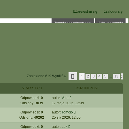
Zarejestruj się
Zaloguj się
Tematy bez odpowiedzi
Aktywne tematy
S
1
Znaleziono 619 Wyników
N
2
3
4
5
…
13
T
A
R
S
O
STATYSTYKI
OSTATNI POST
T
N
Ę
A
P
Odpowiedzi:
0
autor:
Volo
1
N
Z
Odsłony:
3039
17 maja 2026, 12:39
A
1
3
Odpowiedzi:
0
autor:
Tomcio
Odsłony:
40262
25 sty 2026, 12:00
Odpowiedzi:
0
autor:
Luk