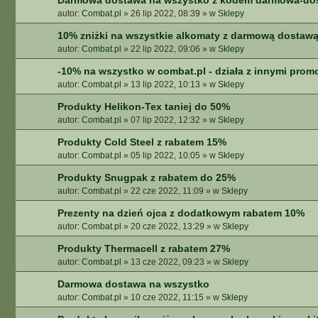
Darmowa dostawa na wszystko z kodem darmowa-do
autor:
Combat.pl
»
26 lip 2022, 08:39
» w
Sklepy
10% zniżki na wszystkie alkomaty z darmową dostaw
autor:
Combat.pl
»
22 lip 2022, 09:06
» w
Sklepy
-10% na wszystko w combat.pl - działa z innymi prom
autor:
Combat.pl
»
13 lip 2022, 10:13
» w
Sklepy
Produkty Helikon-Tex taniej do 50%
autor:
Combat.pl
»
07 lip 2022, 12:32
» w
Sklepy
Produkty Cold Steel z rabatem 15%
autor:
Combat.pl
»
05 lip 2022, 10:05
» w
Sklepy
Produkty Snugpak z rabatem do 25%
autor:
Combat.pl
»
22 cze 2022, 11:09
» w
Sklepy
Prezenty na dzień ojca z dodatkowym rabatem 10%
autor:
Combat.pl
»
20 cze 2022, 13:29
» w
Sklepy
Produkty Thermacell z rabatem 27%
autor:
Combat.pl
»
13 cze 2022, 09:23
» w
Sklepy
Darmowa dostawa na wszystko
autor:
Combat.pl
»
10 cze 2022, 11:15
» w
Sklepy