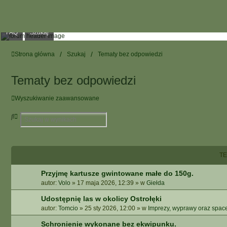
FAQ
Szukaj
Strona główna
Szukaj
Tematy bez odpowiedzi
Tematy bez odpowiedzi
Wyszukiwanie zaawansowane
S
W
z
Y
u
S
k
Z
a
U
T
j
K
I
Przyjmę kartusze gwintowane małe do 150g.
W
autor:
Volo
»
17 maja 2026, 12:39
» w
Giełda
A
N
Udostępnię las w okolicy Ostrołęki
I
autor:
Tomcio
»
25 sty 2026, 12:00
» w
Imprezy, wyprawy oraz spac
E
Schronienie wykonane bez ekwipunku.
Z