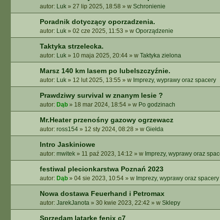
autor:
Luk
»
27 lip 2025, 18:58
» w
Schronienie
A
A
Poradnik dotyczący oporzadzenia.
W
autor:
Luk
»
02 cze 2025, 11:53
» w
Oporządzenie
A
N
Taktyka strzelecka.
S
autor:
Luk
»
10 maja 2025, 20:44
» w
Taktyka zielona
O
W
Marsz 140 km lasem po lubelszczyźnie.
A
autor:
Luk
»
12 lut 2025, 13:55
» w
Imprezy, wyprawy oraz spacery
N
Prawdziwy survival w znanym lesie ?
E
autor:
Dąb
»
18 mar 2024, 18:54
» w
Po godzinach
Mr.Heater przenośny gazowy ogrzewacz
autor:
ross154
»
12 sty 2024, 08:28
» w
Giełda
Intro Jaskiniowe
autor:
mwitek
»
11 paź 2023, 14:12
» w
Imprezy, wyprawy oraz spac
festiwal plecionkarstwa Poznań 2023
autor:
Dąb
»
04 sie 2023, 10:54
» w
Imprezy, wyprawy oraz spacery
Nowa dostawa Feuerhand i Petromax
autor:
JarekJanota
»
30 kwie 2023, 22:42
» w
Sklepy
Sprzedam latarkę fenix c7