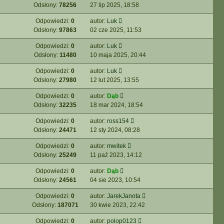
Odsłony:
78256
27 lip 2025, 18:58
Odpowiedzi:
0
autor:
Luk
Odsłony:
97863
02 cze 2025, 11:53
Odpowiedzi:
0
autor:
Luk
Odsłony:
11480
10 maja 2025, 20:44
Odpowiedzi:
0
autor:
Luk
Odsłony:
27980
12 lut 2025, 13:55
Odpowiedzi:
0
autor:
Dąb
Odsłony:
32235
18 mar 2024, 18:54
Odpowiedzi:
0
autor:
ross154
Odsłony:
24471
12 sty 2024, 08:28
Odpowiedzi:
0
autor:
mwitek
Odsłony:
25249
11 paź 2023, 14:12
Odpowiedzi:
0
autor:
Dąb
Odsłony:
24561
04 sie 2023, 10:54
Odpowiedzi:
0
autor:
JarekJanota
Odsłony:
187071
30 kwie 2023, 22:42
Odpowiedzi:
0
autor:
polop0123