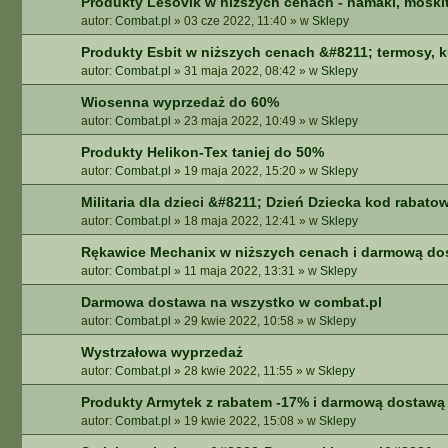
Produkty Lesovik w niższych cenach - hamaki, moskit
autor:
Combat.pl
»
03 cze 2022, 11:40
» w
Sklepy
Produkty Esbit w niższych cenach &#8211; termosy, 
autor:
Combat.pl
»
31 maja 2022, 08:42
» w
Sklepy
Wiosenna wyprzedaż do 60%
autor:
Combat.pl
»
23 maja 2022, 10:49
» w
Sklepy
Produkty Helikon-Tex taniej do 50%
autor:
Combat.pl
»
19 maja 2022, 15:20
» w
Sklepy
Militaria dla dzieci &#8211; Dzień Dziecka kod rabato
autor:
Combat.pl
»
18 maja 2022, 12:41
» w
Sklepy
Rękawice Mechanix w niższych cenach i darmową do
autor:
Combat.pl
»
11 maja 2022, 13:31
» w
Sklepy
Darmowa dostawa na wszystko w combat.pl
autor:
Combat.pl
»
29 kwie 2022, 10:58
» w
Sklepy
Wystrzałowa wyprzedaż
autor:
Combat.pl
»
28 kwie 2022, 11:55
» w
Sklepy
Produkty Armytek z rabatem -17% i darmową dostawą
autor:
Combat.pl
»
19 kwie 2022, 15:08
» w
Sklepy