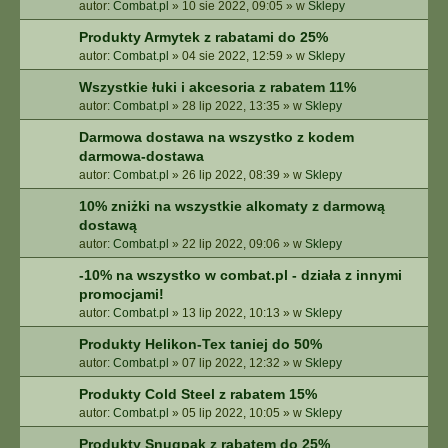
autor:
Combat.pl
»
10 sie 2022, 09:05
» w
Sklepy
Produkty Armytek z rabatami do 25%
autor:
Combat.pl
»
04 sie 2022, 12:59
» w
Sklepy
Wszystkie łuki i akcesoria z rabatem 11%
autor:
Combat.pl
»
28 lip 2022, 13:35
» w
Sklepy
Darmowa dostawa na wszystko z kodem
darmowa-dostawa
autor:
Combat.pl
»
26 lip 2022, 08:39
» w
Sklepy
10% zniżki na wszystkie alkomaty z darmową
dostawą
autor:
Combat.pl
»
22 lip 2022, 09:06
» w
Sklepy
-10% na wszystko w combat.pl - działa z innymi
promocjami!
autor:
Combat.pl
»
13 lip 2022, 10:13
» w
Sklepy
Produkty Helikon-Tex taniej do 50%
autor:
Combat.pl
»
07 lip 2022, 12:32
» w
Sklepy
Produkty Cold Steel z rabatem 15%
autor:
Combat.pl
»
05 lip 2022, 10:05
» w
Sklepy
Produkty Snugpak z rabatem do 25%