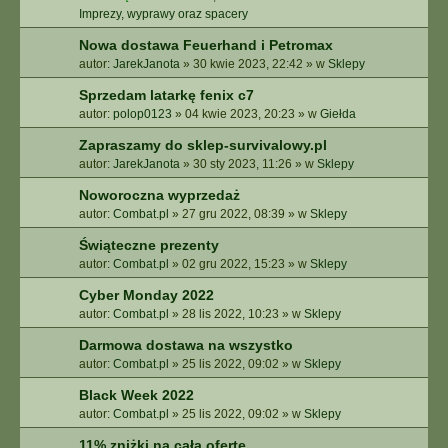
Imprezy, wyprawy oraz spacery
Nowa dostawa Feuerhand i Petromax
autor:
JarekJanota
»
30 kwie 2023, 22:42
» w
Sklepy
Sprzedam latarkę fenix c7
autor:
polop0123
»
04 kwie 2023, 20:23
» w
Giełda
Zapraszamy do sklep-survivalowy.pl
autor:
JarekJanota
»
30 sty 2023, 11:26
» w
Sklepy
Noworoczna wyprzedaż
autor:
Combat.pl
»
27 gru 2022, 08:39
» w
Sklepy
Świąteczne prezenty
autor:
Combat.pl
»
02 gru 2022, 15:23
» w
Sklepy
Cyber Monday 2022
autor:
Combat.pl
»
28 lis 2022, 10:23
» w
Sklepy
Darmowa dostawa na wszystko
autor:
Combat.pl
»
25 lis 2022, 09:02
» w
Sklepy
Black Week 2022
autor:
Combat.pl
»
25 lis 2022, 09:02
» w
Sklepy
11% zniżki na całą ofertę