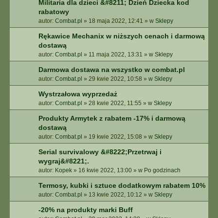
Militaria dla dzieci &#8211; Dzień Dziecka kod
rabatowy
autor:
Combat.pl
»
18 maja 2022, 12:41
» w
Sklepy
Rękawice Mechanix w niższych cenach i darmową
dostawą
autor:
Combat.pl
»
11 maja 2022, 13:31
» w
Sklepy
Darmowa dostawa na wszystko w combat.pl
autor:
Combat.pl
»
29 kwie 2022, 10:58
» w
Sklepy
Wystrzałowa wyprzedaż
autor:
Combat.pl
»
28 kwie 2022, 11:55
» w
Sklepy
Produkty Armytek z rabatem -17% i darmową
dostawą
autor:
Combat.pl
»
19 kwie 2022, 15:08
» w
Sklepy
Serial survivalowy &#8222;Przetrwaj i
wygraj&#8221;.
autor:
Kopek
»
16 kwie 2022, 13:00
» w
Po godzinach
Termosy, kubki i sztuce dodatkowym rabatem 10%
autor:
Combat.pl
»
13 kwie 2022, 10:12
» w
Sklepy
-20% na produkty marki Buff