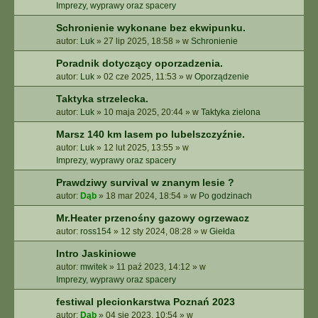
E
Imprezy, wyprawy oraz spacery
Z
Schronienie wykonane bez ekwipunku.
A
autor:
Luk
»
27 lip 2025, 18:58
» w
Schronienie
A
W
Poradnik dotyczący oporzadzenia.
A
autor:
Luk
»
02 cze 2025, 11:53
» w
Oporządzenie
N
S
Taktyka strzelecka.
O
autor:
Luk
»
10 maja 2025, 20:44
» w
Taktyka zielona
W
A
Marsz 140 km lasem po lubelszczyźnie.
N
autor:
Luk
»
12 lut 2025, 13:55
» w
E
Imprezy, wyprawy oraz spacery
Prawdziwy survival w znanym lesie ?
autor:
Dąb
»
18 mar 2024, 18:54
» w
Po godzinach
Mr.Heater przenośny gazowy ogrzewacz
autor:
ross154
»
12 sty 2024, 08:28
» w
Giełda
Intro Jaskiniowe
autor:
mwitek
»
11 paź 2023, 14:12
» w
Imprezy, wyprawy oraz spacery
festiwal plecionkarstwa Poznań 2023
autor:
Dąb
»
04 sie 2023, 10:54
» w