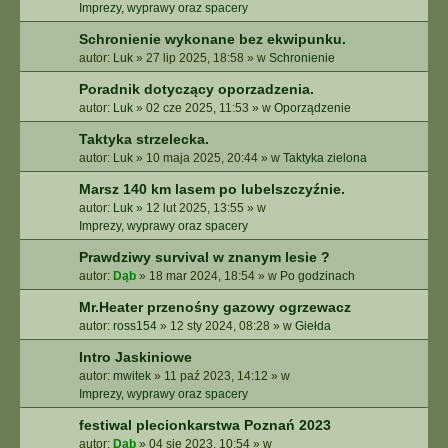
E
Imprezy, wyprawy oraz spacery
Z
Schronienie wykonane bez ekwipunku.
A
autor:
Luk
»
27 lip 2025, 18:58
» w
Schronienie
A
W
Poradnik dotyczący oporzadzenia.
A
autor:
Luk
»
02 cze 2025, 11:53
» w
Oporządzenie
N
S
Taktyka strzelecka.
O
autor:
Luk
»
10 maja 2025, 20:44
» w
Taktyka zielona
W
A
Marsz 140 km lasem po lubelszczyźnie.
N
autor:
Luk
»
12 lut 2025, 13:55
» w
E
Imprezy, wyprawy oraz spacery
Prawdziwy survival w znanym lesie ?
autor:
Dąb
»
18 mar 2024, 18:54
» w
Po godzinach
Mr.Heater przenośny gazowy ogrzewacz
autor:
ross154
»
12 sty 2024, 08:28
» w
Giełda
Intro Jaskiniowe
autor:
mwitek
»
11 paź 2023, 14:12
» w
Imprezy, wyprawy oraz spacery
festiwal plecionkarstwa Poznań 2023
autor:
Dąb
»
04 sie 2023, 10:54
» w