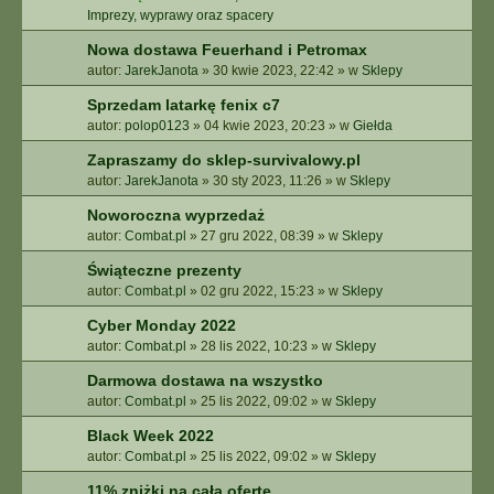
Imprezy, wyprawy oraz spacery
Nowa dostawa Feuerhand i Petromax
autor:
JarekJanota
»
30 kwie 2023, 22:42
» w
Sklepy
Sprzedam latarkę fenix c7
autor:
polop0123
»
04 kwie 2023, 20:23
» w
Giełda
Zapraszamy do sklep-survivalowy.pl
autor:
JarekJanota
»
30 sty 2023, 11:26
» w
Sklepy
Noworoczna wyprzedaż
autor:
Combat.pl
»
27 gru 2022, 08:39
» w
Sklepy
Świąteczne prezenty
autor:
Combat.pl
»
02 gru 2022, 15:23
» w
Sklepy
Cyber Monday 2022
autor:
Combat.pl
»
28 lis 2022, 10:23
» w
Sklepy
Darmowa dostawa na wszystko
autor:
Combat.pl
»
25 lis 2022, 09:02
» w
Sklepy
Black Week 2022
autor:
Combat.pl
»
25 lis 2022, 09:02
» w
Sklepy
11% zniżki na całą ofertę