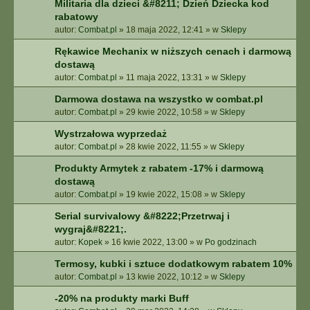
Militaria dla dzieci &#8211; Dzień Dziecka kod
rabatowy
autor:
Combat.pl
»
18 maja 2022, 12:41
» w
Sklepy
Rękawice Mechanix w niższych cenach i darmową
dostawą
autor:
Combat.pl
»
11 maja 2022, 13:31
» w
Sklepy
Darmowa dostawa na wszystko w combat.pl
autor:
Combat.pl
»
29 kwie 2022, 10:58
» w
Sklepy
Wystrzałowa wyprzedaż
autor:
Combat.pl
»
28 kwie 2022, 11:55
» w
Sklepy
Produkty Armytek z rabatem -17% i darmową
dostawą
autor:
Combat.pl
»
19 kwie 2022, 15:08
» w
Sklepy
Serial survivalowy &#8222;Przetrwaj i
wygraj&#8221;.
autor:
Kopek
»
16 kwie 2022, 13:00
» w
Po godzinach
Termosy, kubki i sztuce dodatkowym rabatem 10%
autor:
Combat.pl
»
13 kwie 2022, 10:12
» w
Sklepy
-20% na produkty marki Buff