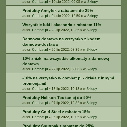
autor:
Combat.pl
»
10 sie 2022, 09:05
» w
Sklepy
Produkty Armytek z rabatami do 25%
autor:
Combat.pl
»
04 sie 2022, 12:59
» w
Sklepy
Wszystkie łuki i akcesoria z rabatem 11%
autor:
Combat.pl
»
28 lip 2022, 13:35
» w
Sklepy
Darmowa dostawa na wszystko z kodem
darmowa-dostawa
autor:
Combat.pl
»
26 lip 2022, 08:39
» w
Sklepy
10% zniżki na wszystkie alkomaty z darmową
dostawą
autor:
Combat.pl
»
22 lip 2022, 09:06
» w
Sklepy
-10% na wszystko w combat.pl - działa z innymi
promocjami!
autor:
Combat.pl
»
13 lip 2022, 10:13
» w
Sklepy
Produkty Helikon-Tex taniej do 50%
autor:
Combat.pl
»
07 lip 2022, 12:32
» w
Sklepy
Produkty Cold Steel z rabatem 15%
autor:
Combat.pl
»
05 lip 2022, 10:05
» w
Sklepy
Produkty Snugpak z rabatem do 25%