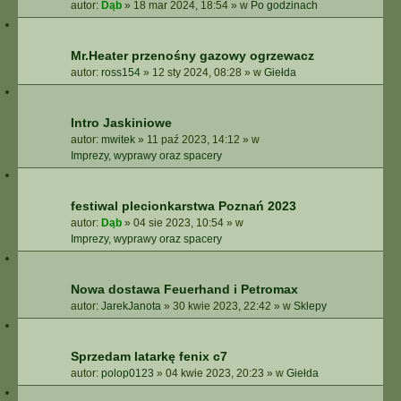
autor:
Dąb
»
18 mar 2024, 18:54
» w
Po godzinach
Mr.Heater przenośny gazowy ogrzewacz
autor:
ross154
»
12 sty 2024, 08:28
» w
Giełda
Intro Jaskiniowe
autor:
mwitek
»
11 paź 2023, 14:12
» w
Imprezy, wyprawy oraz spacery
festiwal plecionkarstwa Poznań 2023
autor:
Dąb
»
04 sie 2023, 10:54
» w
Imprezy, wyprawy oraz spacery
Nowa dostawa Feuerhand i Petromax
autor:
JarekJanota
»
30 kwie 2023, 22:42
» w
Sklepy
Sprzedam latarkę fenix c7
autor:
polop0123
»
04 kwie 2023, 20:23
» w
Giełda