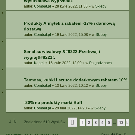
Wystrzałowa wyprzedaż
autor:
Combat.pl
»
28 kwie 2022, 11:55
» w
Sklepy
Produkty Armytek z rabatem -17% i darmową
dostawą
autor:
Combat.pl
»
19 kwie 2022, 15:08
» w
Sklepy
Serial survivalowy &#8222;Przetrwaj i
wygraj&#8221;.
autor:
Kopek
»
16 kwie 2022, 13:00
» w
Po godzinach
Termosy, kubki i sztuce dodatkowym rabatem 10%
autor:
Combat.pl
»
13 kwie 2022, 10:12
» w
Sklepy
-20% na produkty marki Buff
autor:
Combat.pl
»
29 mar 2022, 14:28
» w
Sklepy
Strona
1
Z
13
1
2
3
4
5
13
Na
Znaleziono 619 Wyników
…
Przejdź Do