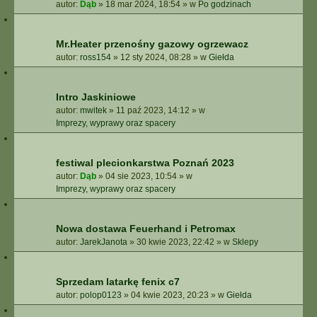
autor:
Dąb
»
18 mar 2024, 18:54
» w
Po godzinach
Mr.Heater przenośny gazowy ogrzewacz
autor:
ross154
»
12 sty 2024, 08:28
» w
Giełda
Intro Jaskiniowe
autor:
mwitek
»
11 paź 2023, 14:12
» w
Imprezy, wyprawy oraz spacery
festiwal plecionkarstwa Poznań 2023
autor:
Dąb
»
04 sie 2023, 10:54
» w
Imprezy, wyprawy oraz spacery
Nowa dostawa Feuerhand i Petromax
autor:
JarekJanota
»
30 kwie 2023, 22:42
» w
Sklepy
Sprzedam latarkę fenix c7
autor:
polop0123
»
04 kwie 2023, 20:23
» w
Giełda