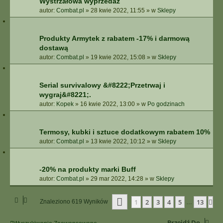
Wystrzałowa wyprzedaż
autor:
Combat.pl
»
28 kwie 2022, 11:55
» w
Sklepy
Produkty Armytek z rabatem -17% i darmową
dostawą
autor:
Combat.pl
»
19 kwie 2022, 15:08
» w
Sklepy
Serial survivalowy &#8222;Przetrwaj i
wygraj&#8221;.
autor:
Kopek
»
16 kwie 2022, 13:00
» w
Po godzinach
Termosy, kubki i sztuce dodatkowym rabatem 10%
autor:
Combat.pl
»
13 kwie 2022, 10:12
» w
Sklepy
-20% na produkty marki Buff
autor:
Combat.pl
»
29 mar 2022, 14:28
» w
Sklepy
Strona
1
Z
13
1
2
3
4
5
13
Na
Znaleziono 619 Wyników
…
Przejdź Do