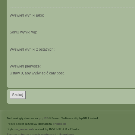
Wyświetl wyniki jako:
Sortuj wyniki wg:
Wyświetl wyniki z ostatnich:
Wyświetl pierwsze:
Ustaw 0, aby wyświetlić cały post.
Technologię dostarcza
phpBB
® Forum Software © phpBB Limited
Polski pakiet językowy dostarcza
phpBB.pl
Style
we_universal
created by INVENTEA & v12mike
Zasady ochrony danych osobowych
|
Regulamin