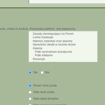
nie, chyba że funkcja „Przeszukuj subfora”, jest wyłączona.
Tak
Nie
Temat i treść posta
Tylko treść posta
Tylko tytuły tematów