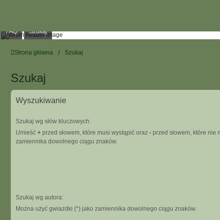
FAQ
Szukaj
Strona główna
Szukaj
Szukaj
Wyszukiwanie
Szukaj wg słów kluczowych:
Umieść
+
przed słowem, które musi wystąpić oraz
-
przed słowem, które nie m
zamiennika dowolnego ciągu znaków.
Szukaj wg autora:
Można użyć gwiazdki (*) jako zamiennika dowolnego ciągu znaków.