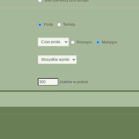
Tylko pierwszy post tematu
Posty
Tematy
Rosnąco
Malejąco
znaków w poście