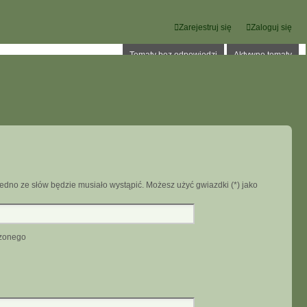
Zarejestruj się
Zaloguj się
Tematy bez odpowiedzi
Aktywne tematy
edno ze słów będzie musiało wystąpić. Możesz użyć gwiazdki (*) jako
dzonego