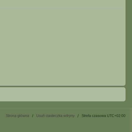
Strona główna
Usuń ciasteczka witryny
Strefa czasowa
UTC+02:00