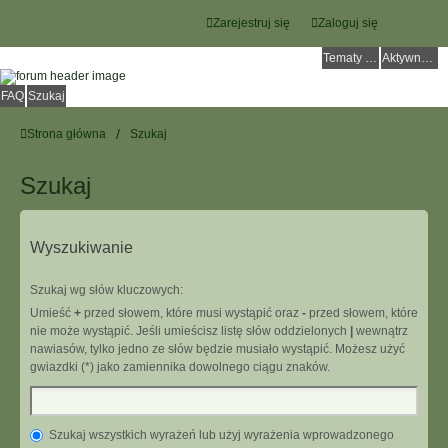
Zarejestruj się
Zaloguj się
Tematy bez odpowiedzi
Aktywne tematy
FAQ
Szukaj
Strona główna
Szukaj
Szukaj
Wyszukiwanie
Szukaj wg słów kluczowych:
Umieść
+
przed słowem, które musi wystąpić oraz
-
przed słowem, które
nie może wystąpić. Jeśli umieścisz listę słów oddzielonych
|
wewnątrz
nawiasów, tylko jedno ze słów będzie musiało wystąpić. Możesz użyć
gwiazdki (*) jako zamiennika dowolnego ciągu znaków.
Szukaj wszystkich wyrażeń lub użyj wyrażenia wprowadzonego