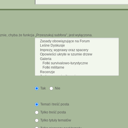
nie, chyba że funkcja „Przeszukuj subfora”, jest wyłączona.
Tak
Nie
Temat i treść posta
Tylko treść posta
Tylko tytuły tematów