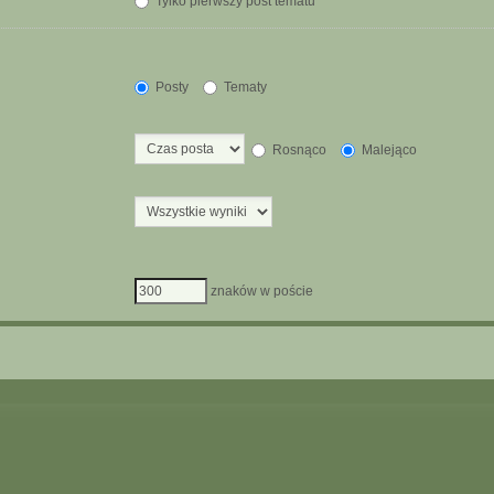
Tylko pierwszy post tematu
Posty
Tematy
Rosnąco
Malejąco
znaków w poście