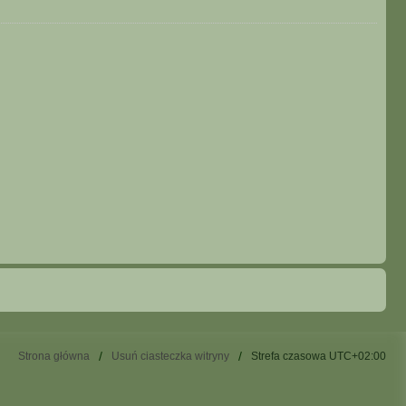
Strona główna
Usuń ciasteczka witryny
Strefa czasowa
UTC+02:00