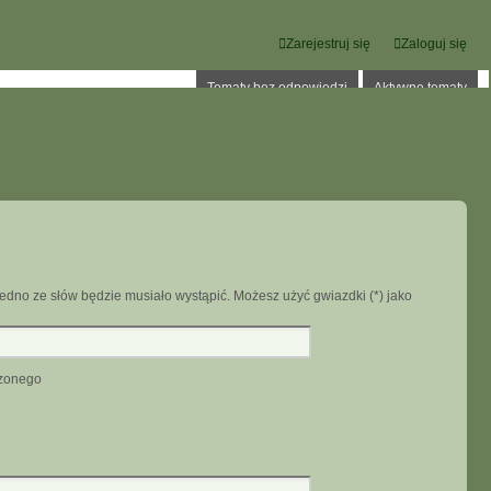
Zarejestruj się
Zaloguj się
Tematy bez odpowiedzi
Aktywne tematy
edno ze słów będzie musiało wystąpić. Możesz użyć gwiazdki (*) jako
dzonego