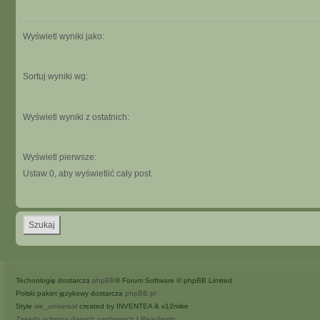
Wyświetl wyniki jako:
Sortuj wyniki wg:
Wyświetl wyniki z ostatnich:
Wyświetl pierwsze:
Ustaw 0, aby wyświetlić cały post.
Technologię dostarcza
phpBB
® Forum Software © phpBB Limited
Polski pakiet językowy dostarcza
phpBB.pl
Style
we_universal
created by INVENTEA & v12mike
Zasady ochrony danych osobowych
|
Regulamin