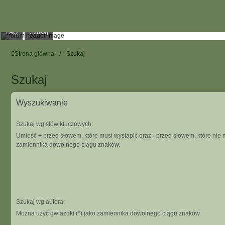
FAQ
Szukaj
Strona główna
Szukaj
Szukaj
Wyszukiwanie
Szukaj wg słów kluczowych:
Umieść
+
przed słowem, które musi wystąpić oraz
-
przed słowem, które nie m
zamiennika dowolnego ciągu znaków.
Szukaj wg autora:
Można użyć gwiazdki (*) jako zamiennika dowolnego ciągu znaków.