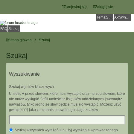
Zarejestruj się
Zaloguj się
Tematy bez odpowiedzi
Aktywne tematy
FAQ
Szukaj
Strona główna
Szukaj
Szukaj
Wyszukiwanie
Szukaj wg słów kluczowych:
Umieść
+
przed słowem, które musi wystąpić oraz
-
przed słowem, które
nie może wystąpić. Jeśli umieścisz listę słów oddzielonych
|
wewnątrz
nawiasów, tylko jedno ze słów będzie musiało wystąpić. Możesz użyć
gwiazdki (*) jako zamiennika dowolnego ciągu znaków.
Szukaj wszystkich wyrażeń lub użyj wyrażenia wprowadzonego