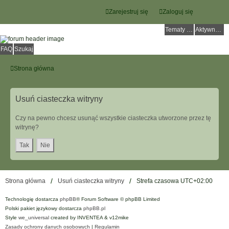
Zarejestruj się
Zaloguj się
Tematy bez odpowiedzi
Aktywne tematy
FAQ
Szukaj
Strona główna
Usuń ciasteczka witryny
Czy na pewno chcesz usunąć wszystkie ciasteczka utworzone przez tę
witrynę?
Strona główna
Usuń ciasteczka witryny
Strefa czasowa
UTC+02:00
Technologię dostarcza
phpBB
® Forum Software © phpBB Limited
Polski pakiet językowy dostarcza
phpBB.pl
Style
we_universal
created by INVENTEA & v12mike
Zasady ochrony danych osobowych
|
Regulamin