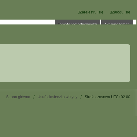
Zarejestruj się
Zaloguj się
Tematy bez odpowiedzi
Aktywne tematy
Strona główna
Usuń ciasteczka witryny
Strefa czasowa
UTC+02:00