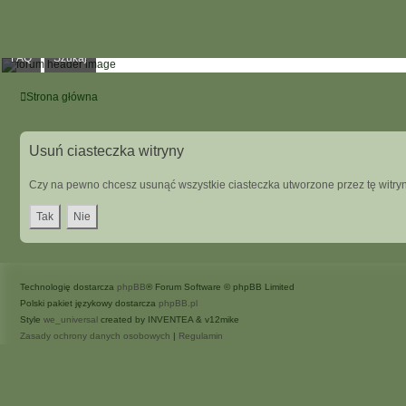
FAQ
Szukaj
Strona główna
Usuń ciasteczka witryny
Czy na pewno chcesz usunąć wszystkie ciasteczka utworzone przez tę witry
Technologię dostarcza
phpBB
® Forum Software © phpBB Limited
Polski pakiet językowy dostarcza
phpBB.pl
Style
we_universal
created by INVENTEA & v12mike
Zasady ochrony danych osobowych
|
Regulamin