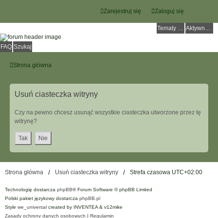
Zarejestruj się
Zaloguj się
Tematy bez odpowiedzi
Aktywne tematy
FAQ
Szukaj
Strona główna
Usuń ciasteczka witryny
Czy na pewno chcesz usunąć wszystkie ciasteczka utworzone przez tę
witrynę?
Strona główna
Usuń ciasteczka witryny
Strefa czasowa
UTC+02:00
Technologię dostarcza
phpBB
® Forum Software © phpBB Limited
Polski pakiet językowy dostarcza
phpBB.pl
Style
we_universal
created by INVENTEA & v12mike
Zasady ochrony danych osobowych
|
Regulamin