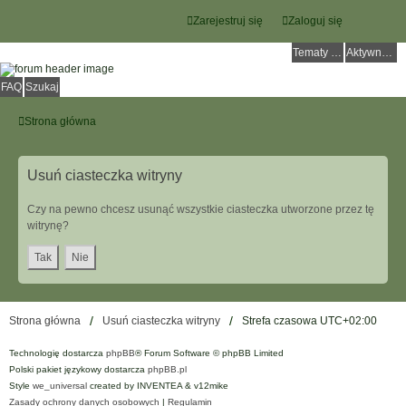
Zarejestruj się
Zaloguj się
Tematy bez odpowiedzi
Aktywne tematy
FAQ
Szukaj
Strona główna
Usuń ciasteczka witryny
Czy na pewno chcesz usunąć wszystkie ciasteczka utworzone przez tę
witrynę?
Strona główna
Usuń ciasteczka witryny
Strefa czasowa
UTC+02:00
Technologię dostarcza
phpBB
® Forum Software © phpBB Limited
Polski pakiet językowy dostarcza
phpBB.pl
Style
we_universal
created by INVENTEA & v12mike
Zasady ochrony danych osobowych
|
Regulamin