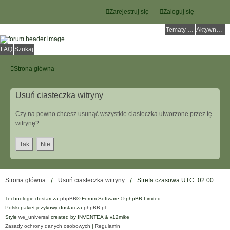
Zarejestruj się
Zaloguj się
Tematy bez odpowiedzi
Aktywne tematy
FAQ
Szukaj
Strona główna
Usuń ciasteczka witryny
Czy na pewno chcesz usunąć wszystkie ciasteczka utworzone przez tę
witrynę?
Strona główna
Usuń ciasteczka witryny
Strefa czasowa
UTC+02:00
Technologię dostarcza
phpBB
® Forum Software © phpBB Limited
Polski pakiet językowy dostarcza
phpBB.pl
Style
we_universal
created by INVENTEA & v12mike
Zasady ochrony danych osobowych
|
Regulamin