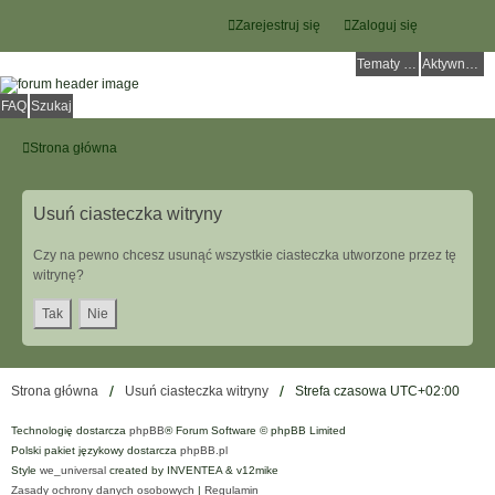
Zarejestruj się
Zaloguj się
Tematy bez odpowiedzi
Aktywne tematy
FAQ
Szukaj
Strona główna
Usuń ciasteczka witryny
Czy na pewno chcesz usunąć wszystkie ciasteczka utworzone przez tę
witrynę?
Strona główna
Usuń ciasteczka witryny
Strefa czasowa
UTC+02:00
Technologię dostarcza
phpBB
® Forum Software © phpBB Limited
Polski pakiet językowy dostarcza
phpBB.pl
Style
we_universal
created by INVENTEA & v12mike
Zasady ochrony danych osobowych
|
Regulamin